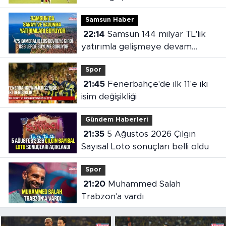
Samsun Haber
22:14
Samsun 144 milyar TL'lik
yatırımla gelişmeye devam
ediyor
Spor
21:45
Fenerbahçe'de ilk 11'e iki
isim değişikliği
Gündem Haberleri
21:35
5 Ağustos 2026 Çılgın
Sayısal Loto sonuçları belli oldu
Spor
21:20
Muhammed Salah
Trabzon'a vardı