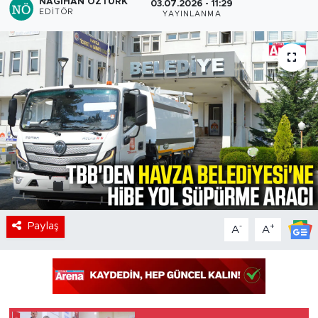
NAGIHAN ÖZTÜRK
03.07.2026 - 11:29
EDITÖR
YAYINLANMA
Paylaş
-
+
A
A