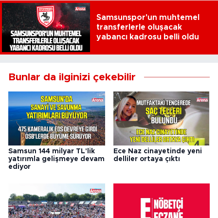
Samsunspor'un muhtemel
transferlerle oluşacak
yabancı kadrosu belli oldu
Bunlar da ilginizi çekebilir
Samsun 144 milyar TL'lik
Ece Naz cinayetinde yeni
yatırımla gelişmeye devam
delliler ortaya çıktı
ediyor