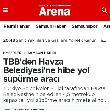
Nöbetçi Eczaneler
Resmi İlanlar
Samsun Haber
Samsunspor
As
Hava Durumu
20:43
Şehit Yakınları ve Gazilere Yönelik Kanun Teklifi Komisyonda
Samsun Namaz Vakitleri
HABERLER
SAMSUN HABER
Trafik Durumu
TBB'den Havza
Belediyesi'ne hibe yol
Süper Lig Puan Durumu ve Fikstür
süpürme aracı
Tüm Manşetler
Türkiye Belediyeler Birliği tarafından Havza
Son Dakika Haberleri
Belediyesi'ne hibe edilen 4,5 metreküp
kapasiteli yol süpürme aracı hizmete alındı.
Haber Arşivi