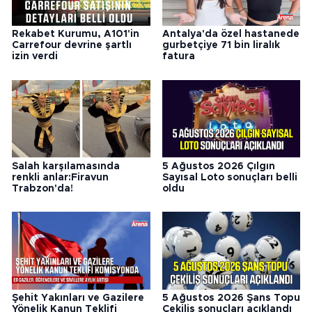
Rekabet Kurumu, A101'in
Antalya'da özel hastanede
Carrefour devrine şartlı
gurbetçiye 71 bin liralık
izin verdi
fatura
Salah karşılamasında
5 Ağustos 2026 Çılgın
renkli anlar:Firavun
Sayısal Loto sonuçları belli
Trabzon'da!
oldu
Şehit Yakınları ve Gazilere
5 Ağustos 2026 Şans Topu
Yönelik Kanun Teklifi
Çekiliş sonuçları açıklandı