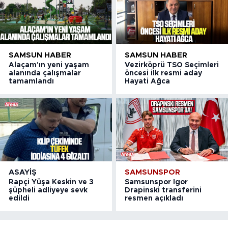
SAMSUN HABER
SAMSUN HABER
Alaçam'ın yeni yaşam
Vezirköprü TSO Seçimleri
alanında çalışmalar
öncesi ilk resmi aday
tamamlandı
Hayati Ağca
ASAYIŞ
SAMSUNSPOR
Rapçi Yüşa Keskin ve 3
Samsunspor Igor
şüpheli adliyeye sevk
Drapinski transferini
edildi
resmen açıkladı