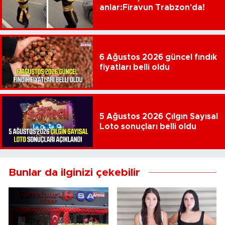
anlar:Firavun Trabzon'da!
6 Ağustos 2026 güncel fındık
fiyatları belli oldu
5 Ağustos 2026 Çılgın Sayısal
Loto sonuçları belli oldu
Bunlar da ilginizi çekebilir