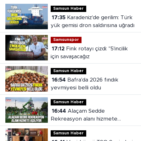
Samsun Haber
17:35
Karadeniz'de gerilim: Türk
yük gemisi dron saldırısına uğradı
Samsunspor
17:12
Fink rotayı çizdi: "5'incilik
için savaşacağız
Samsun Haber
16:54
Bafra'da 2026 fındık
yevmiyesi belli oldu
Samsun Haber
16:44
Alaçam Sedde
Rekreasyon alanı hizmete
açılıyor
Samsun Haber