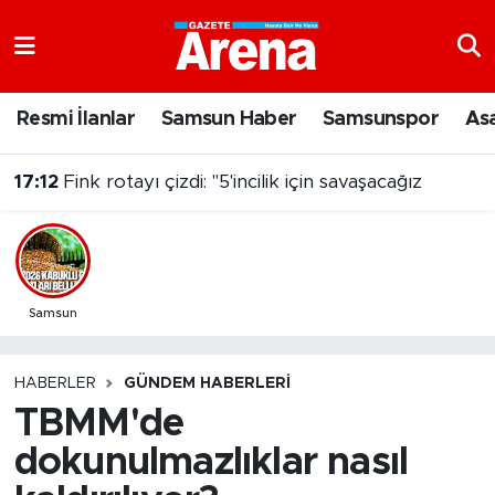
Nöbetçi Eczaneler
Resmi İlanlar
Samsun Haber
Samsunspor
As
Hava Durumu
17:12
Fink rotayı çizdi: "5'incilik için savaşacağız
Samsun Namaz Vakitleri
Trafik Durumu
Süper Lig Puan Durumu ve Fikstür
Samsun
Tüm Manşetler
HABERLER
GÜNDEM HABERLERI
TBMM'de
Son Dakika Haberleri
dokunulmazlıklar nasıl
Haber Arşivi