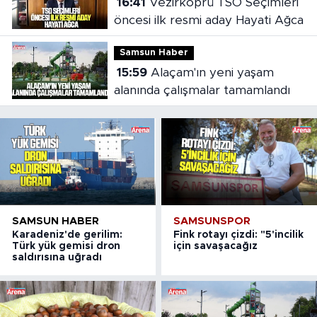
16:41
Vezirköprü TSO Seçimleri
öncesi ilk resmi aday Hayati Ağca
Samsun Haber
15:59
Alaçam'ın yeni yaşam
alanında çalışmalar tamamlandı
SAMSUN HABER
SAMSUNSPOR
Karadeniz'de gerilim:
Fink rotayı çizdi: "5'incilik
Türk yük gemisi dron
için savaşacağız
saldırısına uğradı