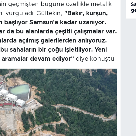
in geçmişten bugüne özellikle metalik
S
ge
ı vurguladı. Gültekin,
"Bakır, kurşun,
an başlıyor Samsun'a kadar uzanıyor.
 da bu alanlarda çeşitli çalışmalar var.
nlarda açılmış galerilerden anlıyoruz.
ahaların bir çoğu işletiliyor. Yeni
 aramalar devam ediyor"
diye konuştu.