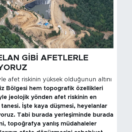
LAN GİBİ AFETLERLE
IYORUZ
yle afet riskinin yüksek olduğunun altını
 Bölgesi hem topografik özellikleri
le jeolojik yönden afet riskinin en
tanesi. İşte kaya düşmesi, heyelanlar
lıyoruz. Tabi burada yerleşiminde burada
mi, topoğrafya yanlış müdahaleler