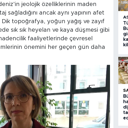
iz’in jeolojik özelliklerinin maden
taj sağladığını ancak aynı yapının afet
A
r. Dik topoğrafya, yoğun yağış ve zayıf
T
Bu
ede sık sık heyelan ve kaya düşmesi gibi
g
adencilik faaliyetlerinde çevresel
k
ki
emlerinin önemini her geçen gün daha
S
B
ha
di
ta
ed