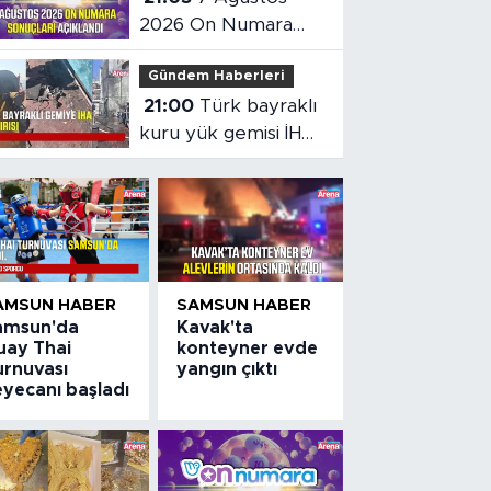
2026 On Numara
sonuçları açıklandı
Gündem Haberleri
21:00
Türk bayraklı
kuru yük gemisi İHA
saldırısına uğradı
AMSUN HABER
SAMSUN HABER
amsun'da
Kavak'ta
uay Thai
konteyner evde
urnuvası
yangın çıktı
eyecanı başladı