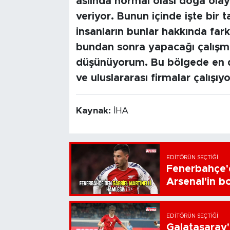
aslında normal olası doğa olay
veriyor. Bunun içinde işte bir t
insanların bunlar hakkında fark
bundan sonra yapacağı çalışma
düşünüyorum. Bu bölgede en de
ve uluslararası firmalar çalışıyo
Kaynak:
İHA
EDITÖRÜN SEÇTIĞI
Fenerbahçe'd
Arsenal'in bo
EDITÖRÜN SEÇTIĞI
Galatasaray'