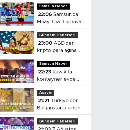
Samsun Haber
23:06
Samsun'da
Muay Thai Turnuvası
heyecanı başladı
Gündem Haberleri
23:00
ABD'den
kripto para ağına
yaptırım
Samsun Haber
22:23
Kavak'ta
konteyner evde
yangın çıktı
Asayiş
21:21
Türkiye'den
Bulgaristan'a giden
kamyonetten 5 kilo
Gündem Haberleri
altın çıktı
21:03
7 Ağustos