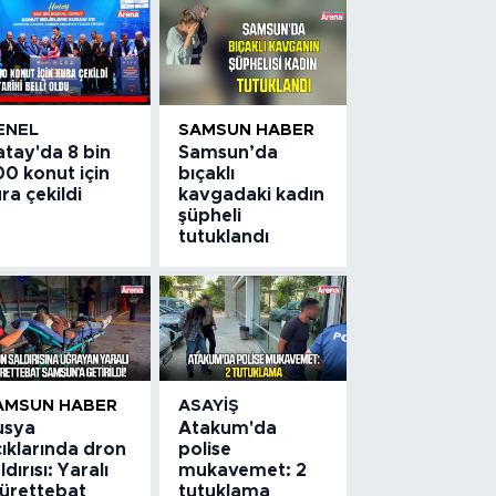
ENEL
SAMSUN HABER
atay'da 8 bin
Samsun’da
0 konut için
bıçaklı
ra çekildi
kavgadaki kadın
şüpheli
tutuklandı
AMSUN HABER
ASAYIŞ
usya
Atakum'da
ıklarında dron
polise
ldırısı: Yaralı
mukavemet: 2
ürettebat
tutuklama