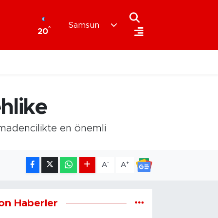
Samsun
°
20
hlike
madencilikte en önemli
-
+
A
A
on Haberler