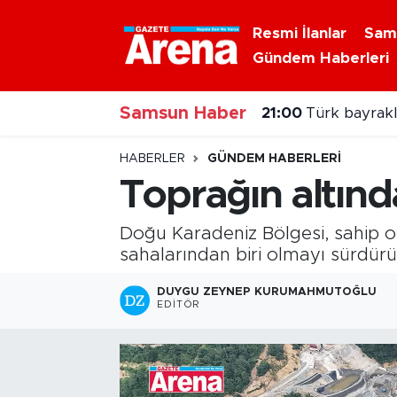
Resmi İlanlar
Sam
Gündem Haberleri
Nöbetçi Eczaneler
21:00
Türk bayraklı
Samsun Haber
Hava Durumu
20:00
Samsun'da N
Samsun Namaz Vakitleri
HABERLER
GÜNDEM HABERLERI
Toprağın altınd
Trafik Durumu
Doğu Karadeniz Bölgesi, sahip o
Süper Lig Puan Durumu ve Fikstür
sahalarından biri olmayı sürdürü
Tüm Manşetler
DUYGU ZEYNEP KURUMAHMUTOĞLU
EDITÖR
Son Dakika Haberleri
Haber Arşivi