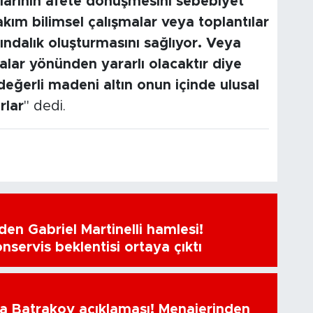
larının afete dönüşmesini sebebiyet
akım bilimsel çalışmalar veya toplantılar
ındalık oluşturmasını sağlıyor. Veya
lar yönünden yararlı olacaktır diye
ğerli madeni altın onun içinde ulusal
rlar
" dedi.
en Gabriel Martinelli hamlesi!
nservis beklentisi ortaya çıktı
a Batrakov açıklaması! Menajerinden