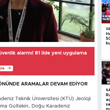
G
H
50
ku
venlik alarmı! 81 ilde yeni uygulama
üle
YÖNÜNDE ARAMALAR DEVAM EDİYOR
S
R
radeniz Teknik Üniversitesi (KTÜ) Jeoloji
aç
sa
atma Gültekin, Doğu Karadeniz
m