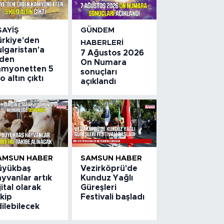
SAYIŞ
GÜNDEM
ürkiye'den
HABERLERI
lgaristan'a
7 Ağustos 2026
iden
On Numara
amyonetten 5
sonuçları
lo altın çıktı
açıklandı
AMSUN HABER
SAMSUN HABER
üyükbaş
Vezirköprü'de
yvanlar artık
Kunduz Yağlı
jital olarak
Güreşleri
kip
Festivali başladı
ilebilecek