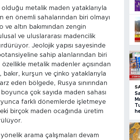
p olduğu metalik maden yataklarıyla
an en önemli sahalarından biri olmayı
ko ve altın bakımından zengin
ulusal ve uluslararası madencilik
sürdürüyor. Jeolojik yapısı sayesinde
tansiyeline sahip alanlarından biri
zellikle metalik madenler açısından
n, bakır, kurşun ve çinko yataklarıyla
rz eden bölgede, Rusya sınırından
S
 boyunca çok sayıda maden sahası
S
M
oyunca farklı dönemlerde işletmeye
T
eki birçok maden ocağında üretim
h
ülüyor.
e yönelik arama çalışmaları devam