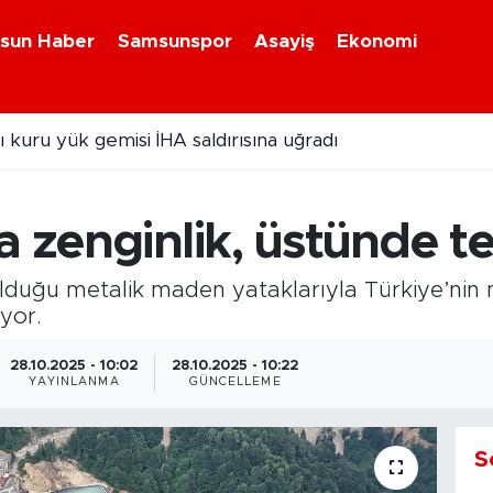
sun Haber
Samsunspor
Asayiş
Ekonomi
 kuru yük gemisi İHA saldırısına uğradı
ebiyan Fest Başladı
a zenginlik, üstünde te
lduğu metalik maden yataklarıyla Türkiye’nin 
yor.
28.10.2025 - 10:02
28.10.2025 - 10:22
YAYINLANMA
GÜNCELLEME
S