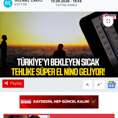
GÜLNAZ ÇAKICI
10.05.2026 - 19:56
EDITÖR
YAYINLANMA
Paylaş
-
+
A
A