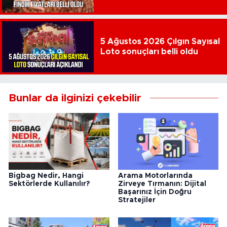
5 Ağustos 2026 Çılgın Sayısal
Loto sonuçları belli oldu
Bunlar da ilginizi çekebilir
Arama Motorlarında
Bigbag Nedir, Hangi
Zirveye Tırmanın: Dijital
Sektörlerde Kullanılır?
Başarınız İçin Doğru
Stratejiler