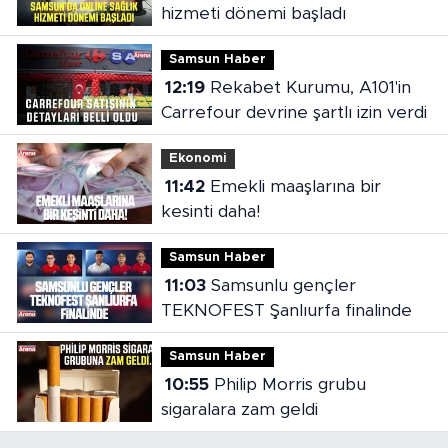
hizmeti dönemi başladı
Samsun Haber
12:19
Rekabet Kurumu, A101'in
Carrefour devrine şartlı izin verdi
Ekonomi
11:42
Emekli maaşlarına bir
kesinti daha!
Samsun Haber
11:03
Samsunlu gençler
TEKNOFEST Şanlıurfa finalinde
Samsun Haber
10:55
Philip Morris grubu
sigaralara zam geldi