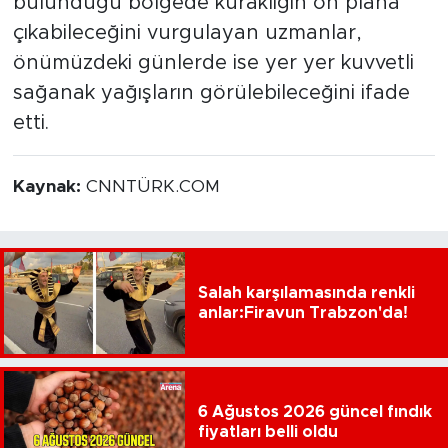
bulunduğu bölgede kuraklığın ön plana
çıkabileceğini vurgulayan uzmanlar,
önümüzdeki günlerde ise yer yer kuvvetli
sağanak yağışların görülebileceğini ifade
etti.
Kaynak:
CNNTÜRK.COM
Salah karşılamasında renkli
anlar:Firavun Trabzon'da!
6 Ağustos 2026 güncel fındık
fiyatları belli oldu