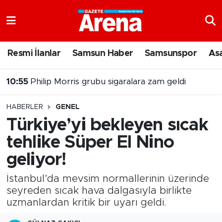
Nöbetçi Eczaneler
Resmi İlanlar
Samsun Haber
Samsunspor
As
Hava Durumu
10:55
Philip Morris grubu sigaralara zam geldi
Samsun Namaz Vakitleri
10:36
Bafra Ovasında hasat devam ediyor
HABERLER
GENEL
Trafik Durumu
Türkiye’yi bekleyen sıcak
tehlike Süper El Nino
Süper Lig Puan Durumu ve Fikstür
geliyor!
Tüm Manşetler
İstanbul’da mevsim normallerinin üzerinde
Son Dakika Haberleri
seyreden sıcak hava dalgasıyla birlikte
uzmanlardan kritik bir uyarı geldi.
Haber Arşivi