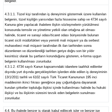
belgeler.
4.3.1.1. Tüzel kişi tarafından iş deneyimini göstermek üzere kullanılan
belgenin, tüzel kişiliğin yarısından fazla hissesine sahip ve 4734 sayılı
Kanuna göre yapılacak ihalelere ilişkin sözleşmelerin yürütülmesi
konusunda temsile ve yönetime yetkili olan ortağına ait olması
halinde, ticaret ve sanayi odası/ticaret odası bünyesinde bulunan
ticaret sicili müdürlükleri veya yeminli mali müşavir ya da serbest
muhasebeci mali müşavir tarafından ilk ilan tarihinden sonra
düzenlenen ve düzenlendiği tarihten geriye doğru son bir yıldır
kesintisiz olarak bu şartların korunduğunu gösteren, e-forma uygun
belgenin kullanılması zorunludur.
4.3.1.2. 4734 sayılı Kanun kapsamındaki idarelere taahhüt edilenler
dışında yurt dışında gerçekleştirilen işlerden elde edilen iş deneyiminin
13/1/2011 tarihli ve 6102 sayılı Türk Ticaret Kanununun 195 inci
maddesinin ikinci fıkrası gereğince pay çoğunluğuna dayanarak
kurulan şirketler topluluğu ilişkisi içinde kullanılması halinde bu hukuki
ilişkiyi ve bu ilişkinin süresini tevsik eden belgelerin sunulması
zorunludur.
4.4. Bu ihalede benzer iş olarak kabul edilecek işler ve benzer işe