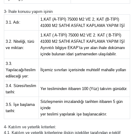
3- İhale konusu yapım işinin
1,KAT (A-TİPİ) 75000 M2 VE 2, KAT (B-TİPİ)
3.1. Adı:
41000 M2 SATHİ ASFALT KAPLAMA YAPIM İŞİ
1.KAT ( A-TİPİ) 75000 M2 VE 2. KAT ( B-TİPİ)
3.2. Niteliği, türü
41000 M2 SATHİ ASFALT KAPLAMA YAPIM İŞİ
ve miktarı:
Ayrıntılı bilgiye EKAP’ta yer alan ihale dokümanı
içinde bulunan idari şartnameden ulaşılabilir.
3.3.
Yapılacağı/teslim
İlçemiz sınırları içerisinde muhtelif mahalle yolları
edileceği yer:
3.4. Süresi/teslim
Yer tesliminden itibaren 100 (Yüz) takvim günüdür.
tarihi:
Sözleşmenin imzalandığı tarihten itibaren 5 gün
3.5. İşe başlama
içinde
tarihi:
yer teslimi yapılarak işe başlanacaktır.
4- Katılım ve yeterlik kriterleri:
4.1. Katılım ve yeterlik kriterlerine ilişkin istekliler tarafından e-teklif