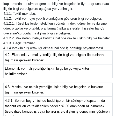
kapsamında sunulması gereken bilgi ve belgeler ile fiyat dışı unsurlara
ilişkin bilgi ve belgelere aşağıda yer verilmiştir:
4.1.1. Teklif mektubu.
4.1.2. Teklif vermeye yetkili olunduğunu gösteren bilgi ve belgeler:
4.1.2.1. Tüzel kişilerde; isteklilerin yönetimindeki görevliler ile ilgisine
göre, ortaklar ve ortaklık oranlarına (halka arz edilen hisseler hariç)/
üyelerine/kurucularına ilişkin bilgi ve belgeler.
4.1.2.2. Vekâleten ihaleye katılma halinde vekile ilişkin bilgi ve belgeler.
4.1.3. Geçici teminat.
4.1.4 İsteklinin iş ortaklığı olması halinde iş ortaklığı beyannamesi.
4.2. Ekonomik ve mali yeterliğe ilişkin bilgi ve belgeler ile bunların
taşıması gereken kriterler:
Ekonomik ve mali yeterliğe ilişkin bilgi, belge veya kriter
belirtilmemiştir.
4.3. Mesleki ve teknik yeterliğe ilişkin bilgi ve belgeler ile bunların
taşıması gereken kriterler:
4.3.1. Son on beş yıl içinde bedel içeren bir sözleşme kapsamında
taahhüt edilen ve teklif edilen bedelin % 50 oranından az olmamak
üzere ihale konusu iş veya benzer işlere ilişkin iş deneyimini gösteren