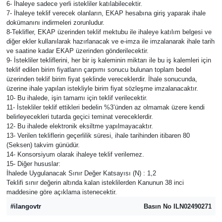
6- İhaleye sadece yerli istekliler katılabilecektir.
7- İhaleye teklif verecek olanların, EKAP hesabına giriş yaparak ihale
dokümanını indirmeleri zorunludur.
8-Teklifler, EKAP üzerinden teklif mektubu ile ihaleye katılım belgesi ve
diğer ekler kullanılarak hazırlanacak ve e-imza ile imzalanarak ihale tarih
ve saatine kadar EKAP üzerinden gönderilecektir.
9- İstekliler tekliflerini, her bir iş kaleminin miktarı ile bu iş kalemleri için
teklif edilen birim fiyatların çarpımı sonucu bulunan toplam bedel
üzerinden teklif birim fiyat şeklinde vereceklerdir. İhale sonucunda,
üzerine ihale yapılan istekliyle birim fiyat sözleşme imzalanacaktır.
10- Bu ihalede, işin tamamı için teklif verilecektir.
11- İstekliler teklif ettikleri bedelin %3’ünden az olmamak üzere kendi
belirleyecekleri tutarda geçici teminat vereceklerdir.
12- Bu ihalede elektronik eksiltme yapılmayacaktır.
13- Verilen tekliflerin geçerlilik süresi, ihale tarihinden itibaren 80
(Seksen) takvim günüdür.
14- Konsorsiyum olarak ihaleye teklif verilemez.
15- Diğer hususlar:
İhalede Uygulanacak Sınır Değer Katsayısı (N) : 1,2
Teklifi sınır değerin altında kalan isteklilerden Kanunun 38 inci
maddesine göre açıklama istenecektir.
#ilangovtr
Basın No ILN02490271