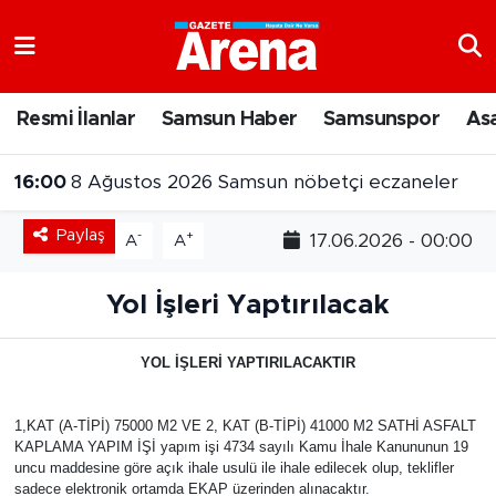
Nöbetçi Eczaneler
Resmi İlanlar
Samsun Haber
Samsunspor
As
Hava Durumu
16:00
8 Ağustos 2026 Samsun nöbetçi eczaneler
Samsun Namaz Vakitleri
Paylaş
-
+
17.06.2026 - 00:00
A
A
Trafik Durumu
Yol İşleri Yaptırılacak
Süper Lig Puan Durumu ve Fikstür
YOL İŞLERİ YAPTIRILACAKTIR
Tüm Manşetler
Son Dakika Haberleri
1,KAT (A-TİPİ) 75000 M2 VE 2, KAT (B-TİPİ) 41000 M2 SATHİ ASFALT
KAPLAMA YAPIM İŞİ yapım işi 4734 sayılı Kamu İhale Kanununun 19
uncu maddesine göre açık ihale usulü ile ihale edilecek olup, teklifler
Haber Arşivi
sadece elektronik ortamda EKAP üzerinden alınacaktır.