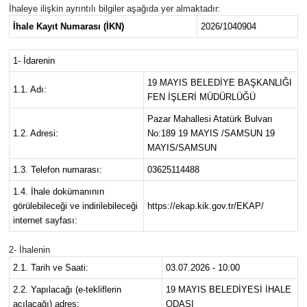
İhaleye ilişkin ayrıntılı bilgiler aşağıda yer almaktadır:
İhale Kayıt Numarası (İKN)
2026/1040904
1- İdarenin
19 MAYIS BELEDİYE BAŞKANLIĞI
1.1. Adı:
FEN İŞLERİ MÜDÜRLÜĞÜ
Pazar Mahallesi Atatürk Bulvarı
1.2. Adresi:
No:189 19 MAYIS /SAMSUN 19
MAYIS/SAMSUN
1.3. Telefon numarası:
03625114488
1.4. İhale dokümanının
görülebileceği ve indirilebileceği
https://ekap.kik.gov.tr/EKAP/
internet sayfası:
2- İhalenin
2.1. Tarih ve Saati:
03.07.2026 - 10:00
2.2. Yapılacağı (e-tekliflerin
19 MAYIS BELEDİYESİ İHALE
açılacağı) adres:
ODASI