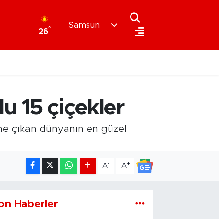
Samsun
°
26
u 15 çiçekler
öne çıkan dünyanın en güzel
-
+
A
A
on Haberler