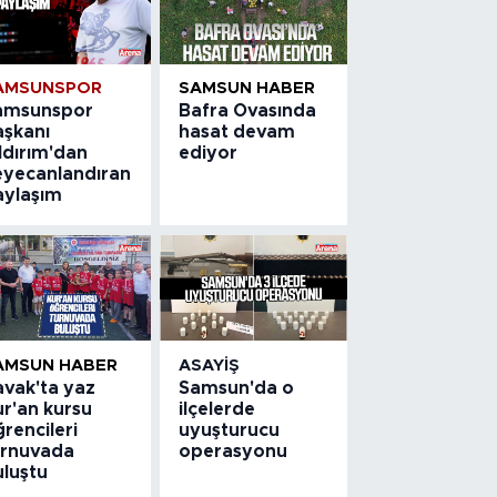
AMSUNSPOR
SAMSUN HABER
amsunspor
Bafra Ovasında
aşkanı
hasat devam
ldırım'dan
ediyor
eyecanlandıran
aylaşım
AMSUN HABER
ASAYIŞ
avak'ta yaz
Samsun'da o
ur'an kursu
ilçelerde
rencileri
uyuşturucu
urnuvada
operasyonu
uluştu