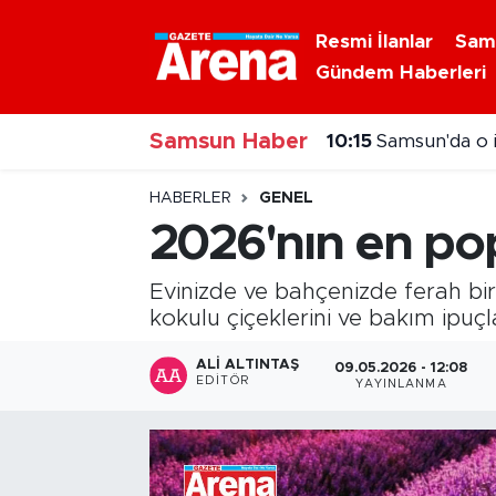
Resmi İlanlar
Sam
Gündem Haberleri
Nöbetçi Eczaneler
10:15
Samsun'da o 
Samsun Haber
Hava Durumu
09:42
Samsun'da T
Samsun Namaz Vakitleri
HABERLER
GENEL
2026'nın en pop
Trafik Durumu
Evinizde ve bahçenizde ferah bi
Süper Lig Puan Durumu ve Fikstür
kokulu çiçeklerini ve bakım ipuçl
Tüm Manşetler
ALI ALTINTAŞ
09.05.2026 - 12:08
EDITÖR
YAYINLANMA
Son Dakika Haberleri
Haber Arşivi