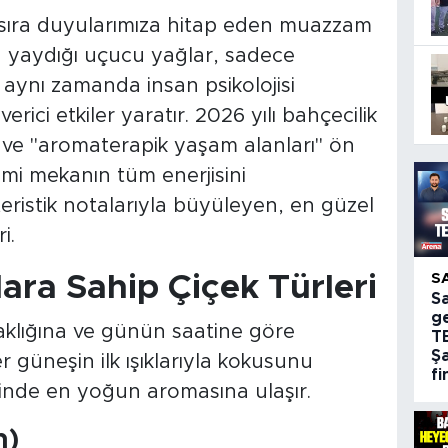
ı sıra duyularımıza hitap eden muazzam
in yaydığı uçucu yağlar, sadece
aynı zamanda insan psikolojisi
erici etkiler yaratır. 2026 yılı bahçecilik
" ve "aromaterapik yaşam alanları" ön
imi mekanın tüm enerjisini
teristik notalarıyla büyüleyen, en güzel
i.
lara Sahip Çiçek Türleri
S
S
g
caklığına ve günün saatine göre
T
Şa
ler güneşin ilk ışıklarıyla kokusunu
fi
rinde en yoğun aromasına ulaşır.
m)