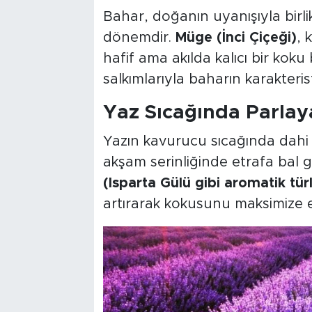
Bahar, doğanın uyanışıyla birli
dönemdir.
Müge (İnci Çiçeği)
, 
hafif ama akılda kalıcı bir koku 
salkımlarıyla baharın karakteri
Yaz Sıcağında Parlay
Yazın kavurucu sıcağında dah
akşam serinliğinde etrafa bal gi
(Isparta Gülü gibi aromatik tür
artırarak kokusunu maksimize 