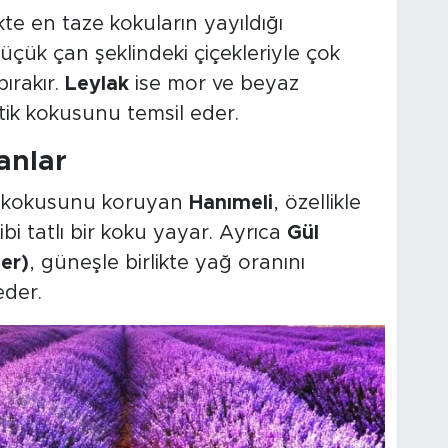
kte en taze kokuların yayıldığı
küçük çan şeklindeki çiçekleriyle çok
bırakır.
Leylak
ise mor ve beyaz
stik kokusunu temsil eder.
anlar
i kokusunu koruyan
Hanımeli
, özellikle
bi tatlı bir koku yayar. Ayrıca
Gül
ler)
, güneşle birlikte yağ oranını
eder.