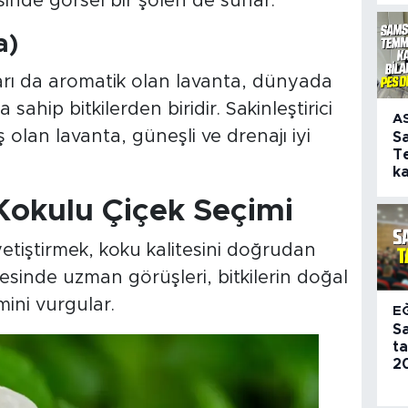
yesinde görsel bir şölen de sunar.
a)
ları da aromatik olan lavanta, dünyada
sahip bitkilerden biridir. Sakinleştirici
A
ş olan lavanta, güneşli ve drenajı iyi
S
T
k
Kokulu Çiçek Seçimi
tiştirmek, koku kalitesini doğrudan
evesinde uzman görüşleri, bitkilerin doğal
ini vurgular.
E
S
t
20