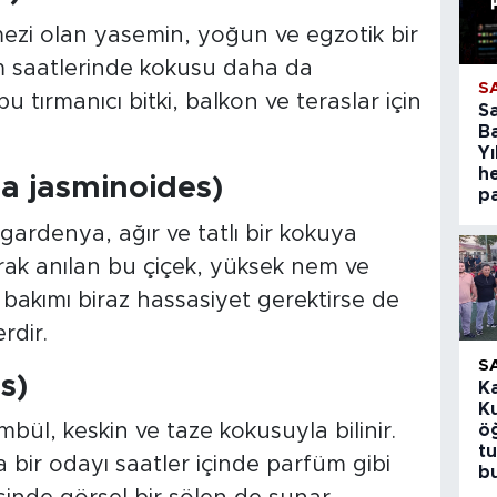
ezi olan yasemin, yoğun ve egzotik bir
am saatlerinde kokusu daha da
S
bu tırmanıcı bitki, balkon ve teraslar için
S
B
Yı
h
a jasminoides)
p
gardenya, ağır ve tatlı bir kokuya
arak anılan bu çiçek, yüksek nem ve
a bakımı biraz hassasiyet gerektirse de
dir.
S
s)
K
K
bül, keskin ve taze kokusuyla bilinir.
öğ
t
 bir odayı saatler içinde parfüm gibi
b