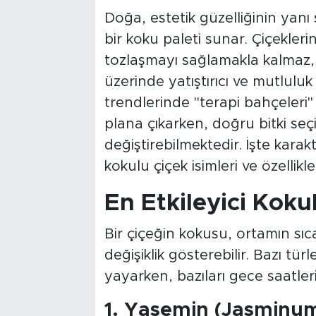
Doğa, estetik güzelliğinin yan
bir koku paleti sunar. Çiçekler
tozlaşmayı sağlamakla kalmaz, 
üzerinde yatıştırıcı ve mutluluk v
trendlerinde "terapi bahçeleri
plana çıkarken, doğru bitki seç
değiştirebilmektedir. İşte karak
kokulu çiçek isimleri ve özellikler
En Etkileyici Koku
Bir çiçeğin kokusu, ortamın sı
değişiklik gösterebilir. Bazı tür
yayarken, bazıları gece saatle
1. Yasemin (Jasminu