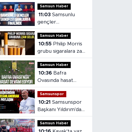
Samsun Haber
11:03
Samsunlu
gençler
TEKNOFEST
Samsun Haber
Şanlıurfa finalinde
10:55
Philip Morris
grubu sigaralara zam
geldi
Samsun Haber
10:36
Bafra
Ovasında hasat
devam ediyor
Samsunspor
10:21
Samsunspor
Başkanı Yıldırım'dan
heyecanlandıran
Samsun Haber
paylaşım
10:16
Kavak'ta yaz