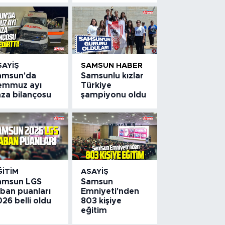
SAYIŞ
SAMSUN HABER
amsun'da
Samsunlu kızlar
emmuz ayı
Türkiye
aza bilançosu
şampiyonu oldu
ĞITIM
ASAYIŞ
amsun LGS
Samsun
aban puanları
Emniyeti'nden
26 belli oldu
803 kişiye
eğitim