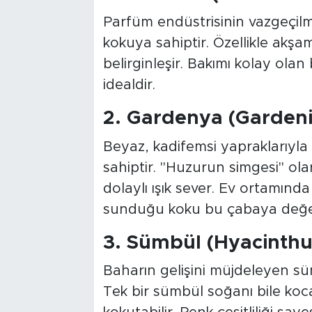
Parfüm endüstrisinin vazgeçilm
kokuya sahiptir. Özellikle akş
belirginleşir. Bakımı kolay olan 
idealdir.
2. Gardenya (Gardeni
Beyaz, kadifemsi yapraklarıyla 
sahiptir. "Huzurun simgesi" ol
dolaylı ışık sever. Ev ortamınd
sunduğu koku bu çabaya değer
3. Sümbül (Hyacinthu
Baharın gelişini müjdeleyen süm
Tek bir sümbül soğanı bile koca