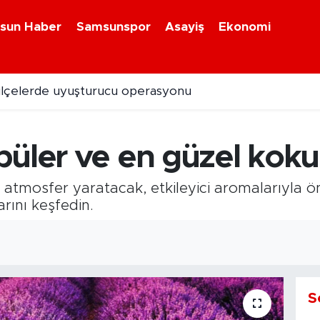
sun Haber
Samsunspor
Asayiş
Ekonomi
ilçelerde uyuşturucu operasyonu
emmuz ayı kaza bilançosu
üler ve en güzel kokul
r atmosfer yaratacak, etkileyici aromalarıyla 
arını keşfedin.
S