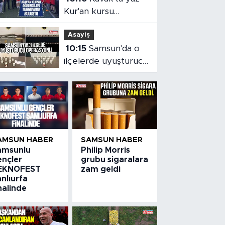
Kur'an kursu
öğrencileri
Asayiş
turnuvada buluştu
10:15
Samsun'da o
ilçelerde uyuşturucu
operasyonu
AMSUN HABER
SAMSUN HABER
amsunlu
Philip Morris
ençler
grubu sigaralara
EKNOFEST
zam geldi
nlıurfa
nalinde