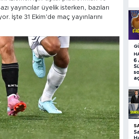
azı yayıncılar üyelik isterken, bazıları
iyor. İşte 31 Ekim’de maç yayınlarını
G
H
6
S
so
aç
S
S
Ha