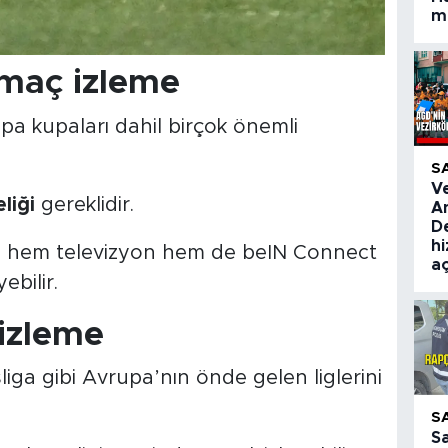
ma
 maç izleme
pa kupaları dahil birçok önemli
S
V
liği
gereklidir.
A
De
hi
ar, hem televizyon hem de beIN Connect
aç
ebilir.
 izleme
iga gibi Avrupa’nın önde gelen liglerini
S
S