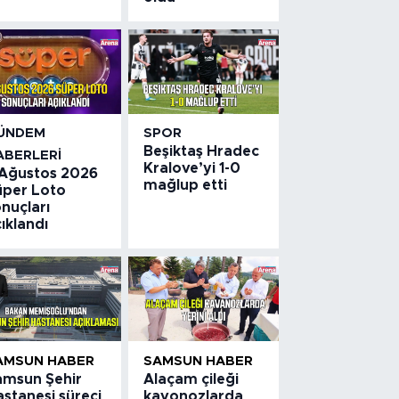
ÜNDEM
SPOR
Beşiktaş Hradec
ABERLERI
Kralove’yi 1-0
 Ağustos 2026
mağlup etti
üper Loto
nuçları
ıklandı
AMSUN HABER
SAMSUN HABER
amsun Şehir
Alaçam çileği
stanesi süreci
kavonozlarda