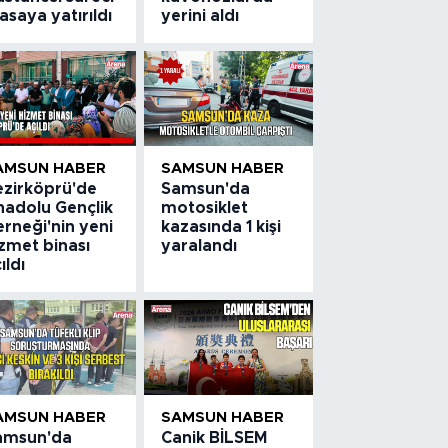
saya yatırıldı
yerini aldı
AMSUN HABER
SAMSUN HABER
ezirköprü'de
Samsun'da
nadolu Gençlik
motosiklet
rneği'nin yeni
kazasında 1 kişi
zmet binası
yaralandı
ıldı
AMSUN HABER
SAMSUN HABER
amsun'da
Canik BİLSEM