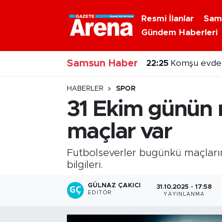
Resmi İlanlar
Sam
Gündem Haberleri
Nöbetçi Eczaneler
Samsun Haber
Hava Durumu
22:25
Komşu evdek
Samsun Namaz Vakitleri
HABERLER
SPOR
31 Ekim günün 
Trafik Durumu
maçlar var
Süper Lig Puan Durumu ve Fikstür
Futbolseverler bugünkü maçların
Tüm Manşetler
bilgileri.
GÜLNAZ ÇAKICI
31.10.2025 - 17:58
Son Dakika Haberleri
EDITÖR
YAYINLANMA
Haber Arşivi