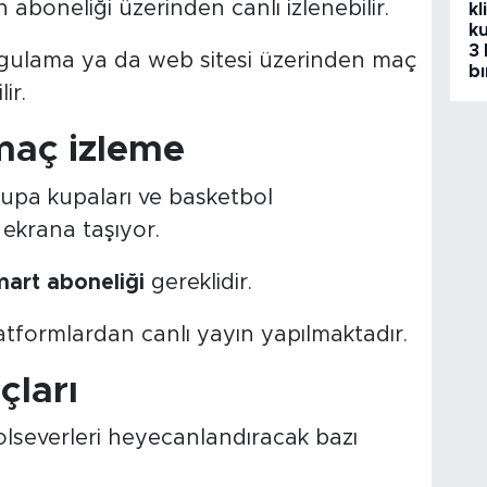
aboneliği üzerinden canlı izlenebilir.
kl
ku
3 
ygulama ya da web sitesi üzerinden maç
bı
ir.
maç izleme
rupa kupaları ve basketbol
 ekrana taşıyor.
art aboneliği
gereklidir.
latformlardan canlı yayın yapılmaktadır.
çları
severleri heyecanlandıracak bazı