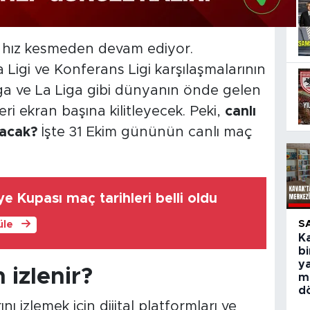
 hız kesmeden devam ediyor.
Ligi ve Konferans Ligi karşılaşmalarının
iga ve La Liga gibi dünyanın önde gelen
eri ekran başına kilitleyecek. Peki,
canlı
nacak?
İşte 31 Ekim gününün canlı maç
ye Kupası maç tarihleri belli oldu
S
üle
Ka
bi
y
izlenir?
m
d
ı izlemek için dijital platformları ve