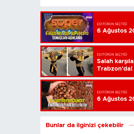
EDITÖRÜN SEÇTIĞI
6 Ağustos 20
EDITÖRÜN SEÇTIĞI
Salah karşıl
Trabzon'da!
EDITÖRÜN SEÇTIĞI
6 Ağustos 202
Bunlar da ilginizi çekebilir