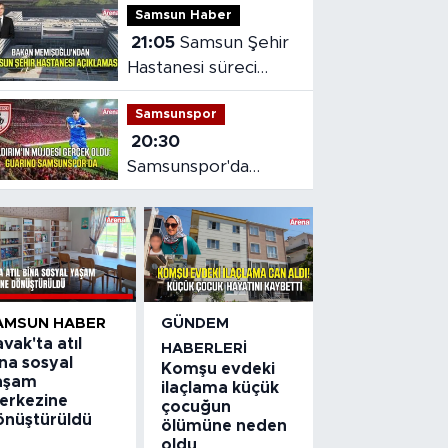
Samsun Haber
21:05
Samsun Şehir
Hastanesi süreci
masaya yatırıldı
Samsunspor
20:30
Samsunspor'da
Gabriele dönemi
başladı
AMSUN HABER
GÜNDEM
vak'ta atıl
HABERLERI
na sosyal
Komşu evdeki
aşam
ilaçlama küçük
erkezine
çocuğun
önüştürüldü
ölümüne neden
oldu