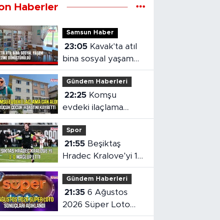
on Haberler
Samsun Haber
23:05
Kavak'ta atıl
bina sosyal yaşam
merkezine
Gündem Haberleri
dönüştürüldü
22:25
Komşu
evdeki ilaçlama
küçük çocuğun
Spor
ölümüne neden oldu
21:55
Beşiktaş
Hradec Kralove’yi 1-
0 mağlup etti
Gündem Haberleri
21:35
6 Ağustos
2026 Süper Loto
sonuçları açıklandı