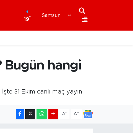
Samsun
°
19
? Bugün hangi
İşte 31 Ekim canlı maç yayın
-
+
A
A