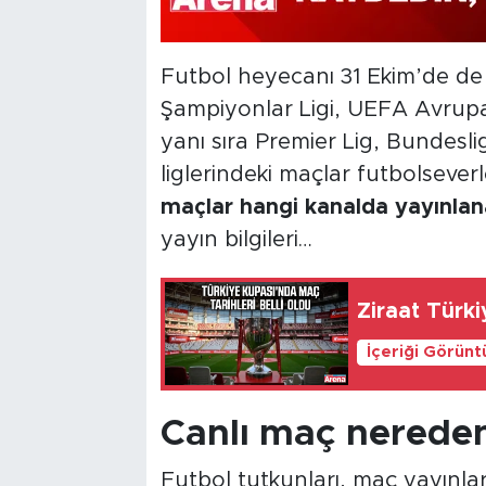
Futbol heyecanı 31 Ekim’de de
Şampiyonlar Ligi, UEFA Avrupa 
yanı sıra Premier Lig, Bundesl
liglerindeki maçlar futbolseverl
maçlar hangi kanalda yayınla
yayın bilgileri…
Ziraat Türki
İçeriği Görünt
Canlı maç nereden 
Futbol tutkunları, maç yayınların