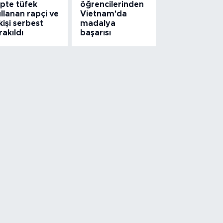
ipte tüfek
öğrencilerinden
llanan rapçi ve
Vietnam'da
kişi serbest
madalya
rakıldı
başarısı