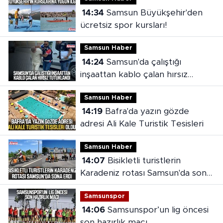
14:34
Samsun Büyükşehir'den
ücretsiz spor kursları!
Samsun Haber
14:24
Samsun'da çalıştığı
inşaattan kablo çalan hırsız
tutuklandı
Samsun Haber
14:19
Bafra'da yazın gözde
adresi Ali Kale Turistik Tesisleri
Samsun Haber
14:07
Bisikletli turistlerin
Karadeniz rotası Samsun'da sona
erdi
Samsunspor
14:06
Samsunspor’un lig öncesi
son hazırlık maçı