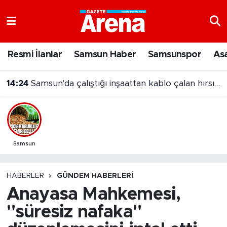
Nöbetçi Eczaneler
Resmi İlanlar
Samsun Haber
Samsunspor
As
Hava Durumu
14:19
Bafra'da yazın gözde adresi Ali Kale Turistik Tesisleri
Samsun Namaz Vakitleri
Trafik Durumu
Süper Lig Puan Durumu ve Fikstür
Samsun
Tüm Manşetler
HABERLER
GÜNDEM HABERLERI
Anayasa Mahkemesi,
Son Dakika Haberleri
"süresiz nafaka"
Haber Arşivi