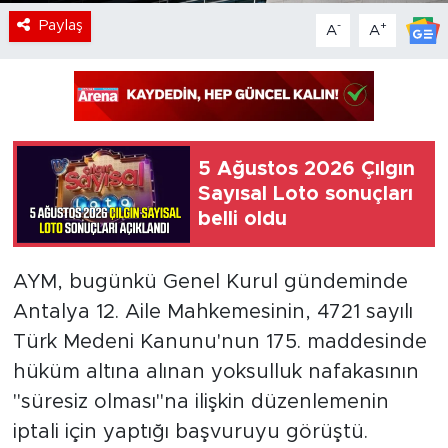
Paylaş
-
+
A
A
5 Ağustos 2026 Çılgın
Sayısal Loto sonuçları
belli oldu
AYM, bugünkü Genel Kurul gündeminde
Antalya 12. Aile Mahkemesinin, 4721 sayılı
Türk Medeni Kanunu'nun 175. maddesinde
hüküm altına alınan yoksulluk nafakasının
"süresiz olması"na ilişkin düzenlemenin
iptali için yaptığı başvuruyu görüştü.