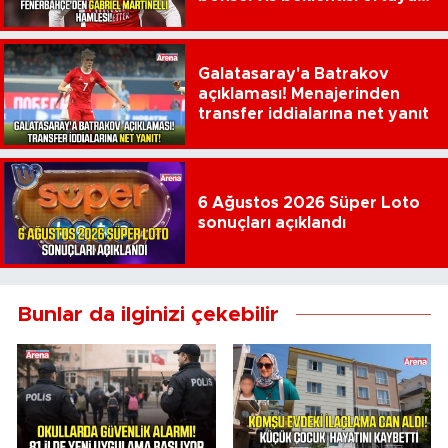
çıktı
Galatasaray'a Batrakov
açıklaması! Menajerinden
transfer iddialarına net yanıt
6 Ağustos 2026 Süper Loto
sonuçları açıklandı
Bunlar da ilginizi çekebilir