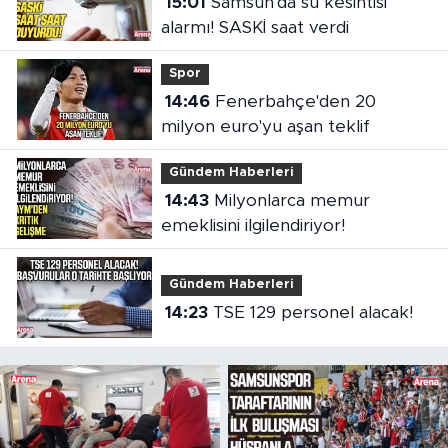
15:01
Samsun'da su kesintisi
alarmı! SASKİ saat verdi
Spor
14:46
Fenerbahçe'den 20
milyon euro'yu aşan teklif
Gündem Haberleri
14:43
Milyonlarca memur
emeklisini ilgilendiriyor!
Gündem Haberleri
14:23
TSE 129 personel alacak!