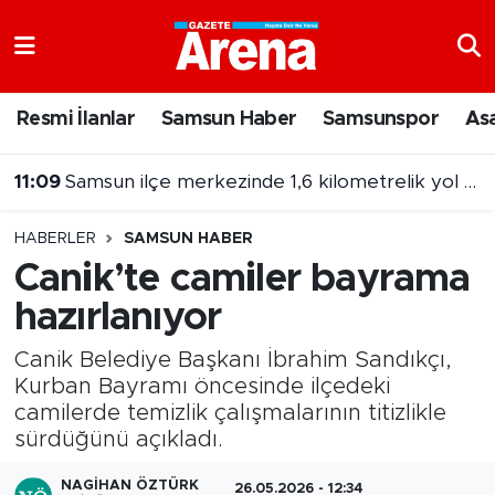
Nöbetçi Eczaneler
Resmi İlanlar
Samsun Haber
Samsunspor
As
Hava Durumu
11:09
Samsun ilçe merkezinde 1,6 kilometrelik yol yenileniyor
Samsun Namaz Vakitleri
10:53
Samsunspor'da Thorsten Fink ve teknik ekibe sağlık kontrolü
HABERLER
SAMSUN HABER
Trafik Durumu
Canik’te camiler bayrama
hazırlanıyor
Süper Lig Puan Durumu ve Fikstür
Canik Belediye Başkanı İbrahim Sandıkçı,
Tüm Manşetler
Kurban Bayramı öncesinde ilçedeki
camilerde temizlik çalışmalarının titizlikle
Son Dakika Haberleri
sürdüğünü açıkladı.
Haber Arşivi
NAGIHAN ÖZTÜRK
26.05.2026 - 12:34