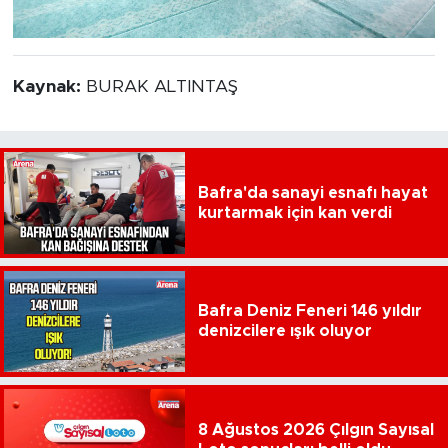
Kaynak:
BURAK ALTINTAŞ
Bafra'da sanayi esnafı hayat
kurtarmak için kan verdi
Bafra Deniz Feneri 146 yıldır
denizcilere ışık oluyor
8 Ağustos 2026 Çılgın Sayısal