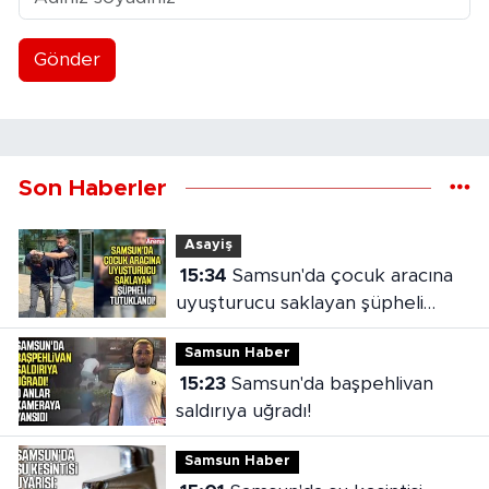
Gönder
Son Haberler
Asayiş
15:34
Samsun'da çocuk aracına
uyuşturucu saklayan şüpheli
tutuklandı
Samsun Haber
15:23
Samsun'da başpehlivan
saldırıya uğradı!
Samsun Haber