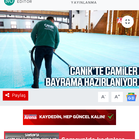
EDITÖR
YAYINLANMA
Paylaş
-
+
A
A