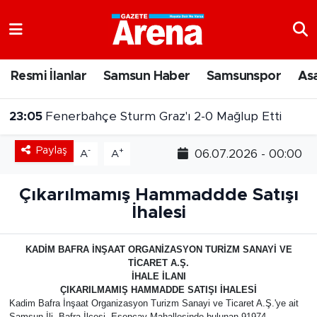
Nöbetçi Eczaneler
Resmi İlanlar
Samsun Haber
Samsunspor
As
Hava Durumu
23:05
Fenerbahçe Sturm Graz'ı 2-0 Mağlup Etti
Samsun Namaz Vakitleri
Paylaş
-
+
06.07.2026 - 00:00
A
A
Trafik Durumu
Çıkarılmamış Hammaddde Satışı
Süper Lig Puan Durumu ve Fikstür
İhalesi
Tüm Manşetler
KADİM BAFRA İNŞAAT ORGANİZASYON TURİZM SANAYİ VE
TİCARET A.Ş.
Son Dakika Haberleri
İHALE İLANI
ÇIKARILMAMIŞ HAMMADDE SATIŞI İHALESİ
Kadim Bafra İnşaat Organizasyon Turizm Sanayi ve Ticaret A.Ş.'ye ait
Haber Arşivi
Samsun İli, Bafra İlçesi, Esençay Mahallesinde bulunan 91974