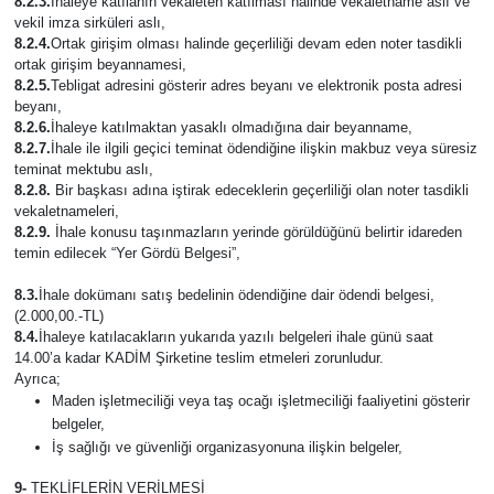
8.2.3.
İhaleye katılanın vekâleten katılması halinde vekâletname aslı ve
vekil imza sirküleri aslı,
8.2.4.
Ortak girişim olması halinde geçerliliği devam eden noter tasdikli
ortak girişim beyannamesi,
8.2.5.
Tebligat adresini gösterir adres beyanı ve elektronik posta adresi
beyanı,
8.2.6.
İhaleye katılmaktan yasaklı olmadığına dair beyanname,
8.2.7.
İhale ile ilgili geçici teminat ödendiğine ilişkin makbuz veya süresiz
teminat mektubu aslı,
8.2.8.
Bir başkası adına iştirak edeceklerin geçerliliği olan noter tasdikli
vekaletnameleri,
8.2.9.
İhale konusu taşınmazların yerinde görüldüğünü belirtir idareden
temin edilecek “Yer Gördü Belgesi”,
8.3.
İhale dokümanı satış bedelinin ödendiğine dair ödendi belgesi,
(2.000,00.-TL)
8.4.
İhaleye katılacakların yukarıda yazılı belgeleri ihale günü saat
14.00’a kadar KADİM Şirketine teslim etmeleri zorunludur.
Ayrıca;
Maden işletmeciliği veya taş ocağı işletmeciliği faaliyetini gösterir
belgeler,
İş sağlığı ve güvenliği organizasyonuna ilişkin belgeler,
9-
TEKLİFLERİN VERİLMESİ