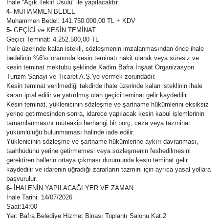
İhale “Açık Teklif Usulü” ile yapılacaktır.
4-
MUHAMMEN BEDEL
Muhammen Bedel: 141.750.000,00 TL + KDV
5-
GEÇİCİ ve KESİN TEMİNAT
Geçici Teminat: 4.252.500,00 TL
İhale üzerinde kalan istekli, sözleşmenin imzalanmasından önce ihale
bedelinin %6'sı oranında kesin teminatı nakit olarak veya süresiz ve
kesin teminat mektubu şeklinde Kadim Bafra İnşaat Organizasyon
Turizm Sanayi ve Ticaret A.Ş.'ye vermek zorundadır.
Kesin teminat verilmediği takdirde ihale üzerinde kalan isteklinin ihale
kararı iptal edilir ve yatırılmış olan geçici teminat gelir kaydedilir.
Kesin teminat, yüklenicinin sözleşme ve şartname hükümlerini eksiksiz
yerine getirmesinden sonra, idarece yapılacak kesin kabul işlemlerinin
tamamlanmasını müteakip herhangi bir borç, ceza veya tazminat
yükümlülüğü bulunmaması halinde iade edilir.
Yüklenicinin sözleşme ve şartname hükümlerine aykırı davranması,
taahhüdünü yerine getirmemesi veya sözleşmenin feshedilmesini
gerektiren hallerin ortaya çıkması durumunda kesin teminat gelir
kaydedilir ve idarenin uğradığı zararların tazmini için ayrıca yasal yollara
başvurulur.
6-
İHALENİN YAPILACAĞI YER VE ZAMAN
İhale Tarihi: 14/07/2026
Saat:14:00
Yer: Bafra Belediye Hizmet Binası Toplantı Salonu Kat:2