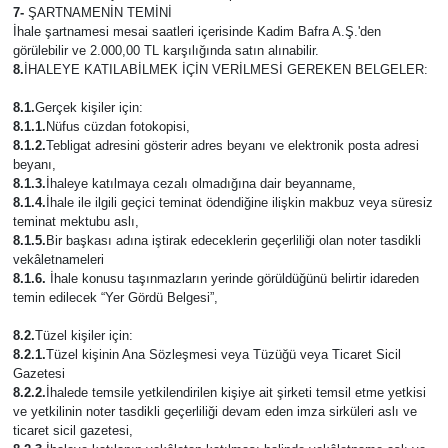
7-
ŞARTNAMENİN TEMİNİ
İhale şartnamesi mesai saatleri içerisinde Kadim Bafra A.Ş.'den
görülebilir ve 2.000,00 TL karşılığında satın alınabilir.
8.
İHALEYE KATILABİLMEK İÇİN VERİLMESİ GEREKEN BELGELER:
8.1.
Gerçek kişiler için:
8.1.1.
Nüfus cüzdan fotokopisi,
8.1.2.
Tebligat adresini gösterir adres beyanı ve elektronik posta adresi
beyanı,
8.1.3.
İhaleye katılmaya cezalı olmadığına dair beyanname,
8.1.4.
İhale ile ilgili geçici teminat ödendiğine ilişkin makbuz veya süresiz
teminat mektubu aslı,
8.1.5.
Bir başkası adına iştirak edeceklerin geçerliliği olan noter tasdikli
vekâletnameleri
8.1.6.
İhale konusu taşınmazların yerinde görüldüğünü belirtir idareden
temin edilecek “Yer Gördü Belgesi”,
8.2.
Tüzel kişiler için:
8.2.1.
Tüzel kişinin Ana Sözleşmesi veya Tüzüğü veya Ticaret Sicil
Gazetesi
8.2.2.
İhalede temsile yetkilendirilen kişiye ait şirketi temsil etme yetkisi
ve yetkilinin noter tasdikli geçerliliği devam eden imza sirküleri aslı ve
ticaret sicil gazetesi,