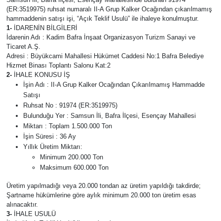
(ER:3519975) ruhsat numaralı II-A Grup Kalker Ocağından çıkarılmamış
hammaddenin satışı işi, “Açık Teklif Usulü” ile ihaleye konulmuştur.
1-
İDARENİN BİLGİLERİ
İdarenin Adı : Kadim Bafra İnşaat Organizasyon Turizm Sanayi ve
Ticaret A.Ş.
Adresi : Büyükcami Mahallesi Hükümet Caddesi No:1 Bafra Belediye
Hizmet Binası Toplantı Salonu Kat:2
2-
İHALE KONUSU İŞ
İşin Adı : II-A Grup Kalker Ocağından Çıkarılmamış Hammadde
Satışı
Ruhsat No : 91974 (ER:3519975)
Bulunduğu Yer : Samsun İli, Bafra İlçesi, Esençay Mahallesi
Miktarı : Toplam 1.500.000 Ton
İşin Süresi : 36 Ay
Yıllık Üretim Miktarı:
Minimum 200.000 Ton
Maksimum 600.000 Ton
Üretim yapılmadığı veya 20.000 tondan az üretim yapıldığı takdirde;
Şartname hükümlerine göre aylık minimum 20.000 ton üretim esas
alınacaktır.
3-
İHALE USULÜ