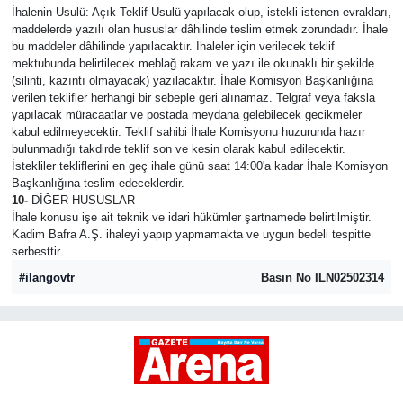
İhalenin Usulü: Açık Teklif Usulü yapılacak olup, istekli istenen evrakları,
maddelerde yazılı olan hususlar dâhilinde teslim etmek zorundadır. İhale
bu maddeler dâhilinde yapılacaktır. İhaleler için verilecek teklif
mektubunda belirtilecek meblağ rakam ve yazı ile okunaklı bir şekilde
(silinti, kazıntı olmayacak) yazılacaktır. İhale Komisyon Başkanlığına
verilen teklifler herhangi bir sebeple geri alınamaz. Telgraf veya faksla
yapılacak müracaatlar ve postada meydana gelebilecek gecikmeler
kabul edilmeyecektir. Teklif sahibi İhale Komisyonu huzurunda hazır
bulunmadığı takdirde teklif son ve kesin olarak kabul edilecektir.
İstekliler tekliflerini en geç ihale günü saat 14:00'a kadar İhale Komisyon
Başkanlığına teslim edeceklerdir.
10-
DİĞER HUSUSLAR
İhale konusu işe ait teknik ve idari hükümler şartnamede belirtilmiştir.
Kadim Bafra A.Ş. ihaleyi yapıp yapmamakta ve uygun bedeli tespitte
serbesttir.
#ilangovtr
Basın No ILN02502314