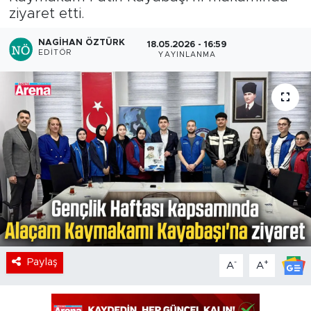
ziyaret etti.
NAGIHAN ÖZTÜRK
18.05.2026 - 16:59
EDITÖR
YAYINLANMA
Paylaş
-
+
A
A