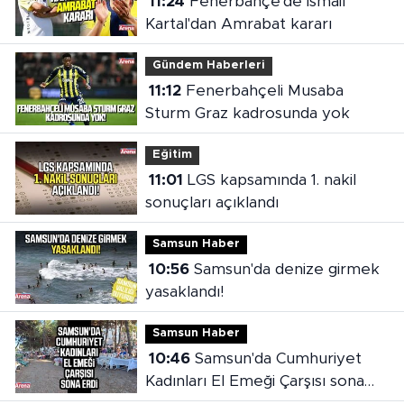
11:24
Fenerbahçe'de İsmail
Kartal'dan Amrabat kararı
Gündem Haberleri
11:12
Fenerbahçeli Musaba
Sturm Graz kadrosunda yok
Eğitim
11:01
LGS kapsamında 1. nakil
sonuçları açıklandı
Samsun Haber
10:56
Samsun'da denize girmek
yasaklandı!
Samsun Haber
10:46
Samsun'da Cumhuriyet
Kadınları El Emeği Çarşısı sona
erdi