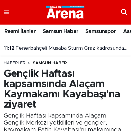
Nöbetçi Eczaneler
Resmi İlanlar
Samsun Haber
Samsunspor
As
Hava Durumu
11:12
Fenerbahçeli Musaba Sturm Graz kadrosunda yok
Samsun Namaz Vakitleri
HABERLER
SAMSUN HABER
Trafik Durumu
Gençlik Haftası
kapsamsında Alaçam
Süper Lig Puan Durumu ve Fikstür
Kaymakamı Kayabaşı'na
Tüm Manşetler
ziyaret
Son Dakika Haberleri
Gençlik Haftası kapsamında Alaçam
Gençlik Merkezi yetkilileri ve gençler,
Haber Arşivi
Kaymakam Fatih Kayabaşı’nı makamında