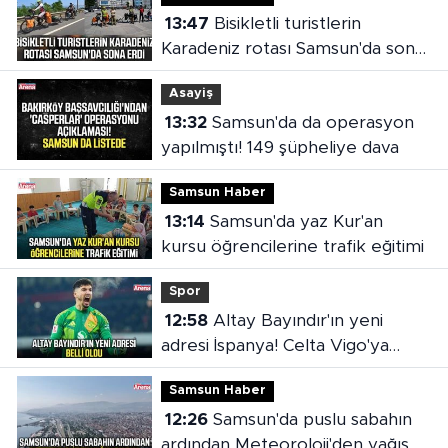
13:47
Bisikletli turistlerin
Karadeniz rotası Samsun'da sona
erdi
Asayiş
13:32
Samsun'da da operasyon
yapılmıştı! 149 şüpheliye dava
Samsun Haber
13:14
Samsun'da yaz Kur'an
kursu öğrencilerine trafik eğitimi
Spor
12:58
Altay Bayındır'ın yeni
adresi İspanya! Celta Vigo'ya
kiralandı
Samsun Haber
12:26
Samsun'da puslu sabahın
ardından Meteoroloji'den yağış