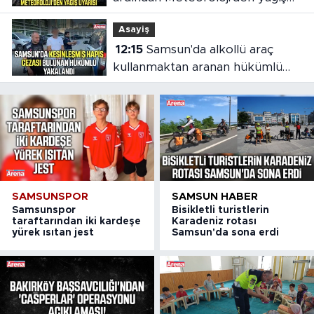
uyarısı
Asayiş
12:15
Samsun'da alkollü araç
kullanmaktan aranan hükümlü
cezaevine gönderildi
SAMSUNSPOR
SAMSUN HABER
Samsunspor
Bisikletli turistlerin
taraftarından iki kardeşe
Karadeniz rotası
yürek ısıtan jest
Samsun'da sona erdi