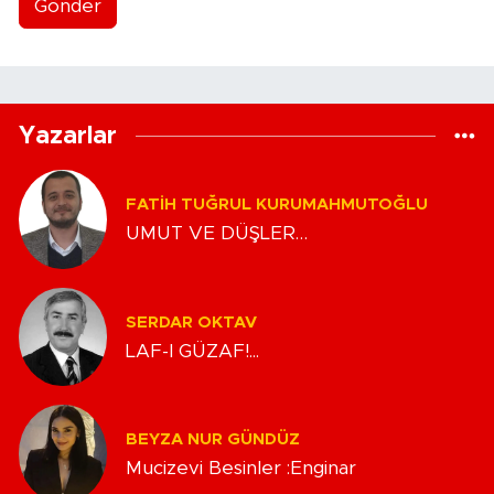
Gönder
Yazarlar
FATIH TUĞRUL KURUMAHMUTOĞLU
UMUT VE DÜŞLER…
SERDAR OKTAV
LAF-I GÜZAF!...
BEYZA NUR GÜNDÜZ
Mucizevi Besinler :Enginar