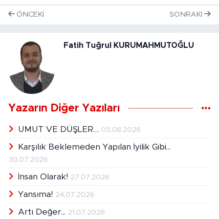
ÖNCEKI
SONRAKI
Fatih Tuğrul KURUMAHMUTOĞLU
Yazarın Diğer Yazıları
UMUT VE DÜŞLER…
05.08.2026
Karşılık Beklemeden Yapılan İyilik Gibi...
30.07.2026
İnsan Olarak!
27.07.2026
Yansıma!
24.07.2026
Artı Değer...
21.07.2026