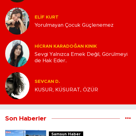
ELIF KURT
Yorulmayan Çocuk Güçlenemez
HICRAN KARADOĞAN KINIK
Sevgi Yalnızca Emek Değil, Görülmeyi
de Hak Eder..
SEVCAN D.
KUSUR, KÜSURAT, ÖZÜR
Son Haberler
Samsun Haber