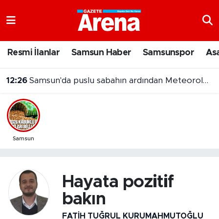
Nöbetçi Eczaneler
Resmi İlanlar
Samsun Haber
Samsunspor
As
Hava Durumu
12:26
Samsun'da puslu sabahın ardından Meteoroloji'den yağış uyarısı
Samsun Namaz Vakitleri
Trafik Durumu
Süper Lig Puan Durumu ve Fikstür
Samsun
Tüm Manşetler
Hayata pozitif
Son Dakika Haberleri
bakın
Haber Arşivi
FATIH TUĞRUL KURUMAHMUTOĞLU