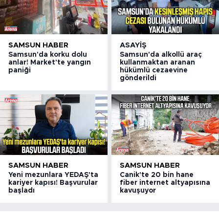
SAMSUN HABER
ASAYIŞ
Samsun'da korku dolu
Samsun'da alkollü araç
anlar! Market'te yangın
kullanmaktan aranan
paniği
hükümlü cezaevine
gönderildi
SAMSUN HABER
SAMSUN HABER
Yeni mezunlara YEDAŞ'ta
Canik'te 20 bin hane
kariyer kapısı! Başvurular
fiber internet altyapısına
başladı
kavuşuyor