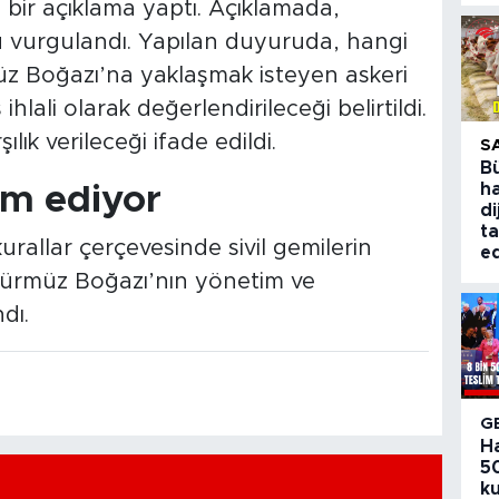
en bir açıklama yaptı. Açıklamada,
u vurgulandı. Yapılan duyuruda, hangi
z Boğazı’na yaklaşmak isteyen askeri
ihlali olarak değerlendirileceği belirtildi.
ılık verileceği ifade edildi.
S
B
ha
am ediyor
di
ta
urallar çerçevesinde sivil gemilerin
ed
di. Hürmüz Boğazı’nın yönetim ve
dı.
G
H
50
ku