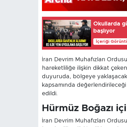
Okullarda gü
başlıyor
İçeriği Görünt
İran Devrim Muhafızları Ordusu
hareketliliğe ilişkin dikkat çeke
duyuruda, bölgeye yaklaşacak a
kapsamında değerlendirileceği ve
edildi.
Hürmüz Boğazı içi
İran Devrim Muhafızları Ordus