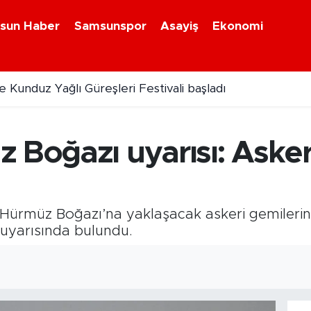
sun Haber
Samsunspor
Asayiş
Ekonomi
 Kunduz Yağlı Güreşleri Festivali başladı
 Boğazı uyarısı: Asker
Hürmüz Boğazı’na yaklaşacak askeri gemilerin a
i uyarısında bulundu.