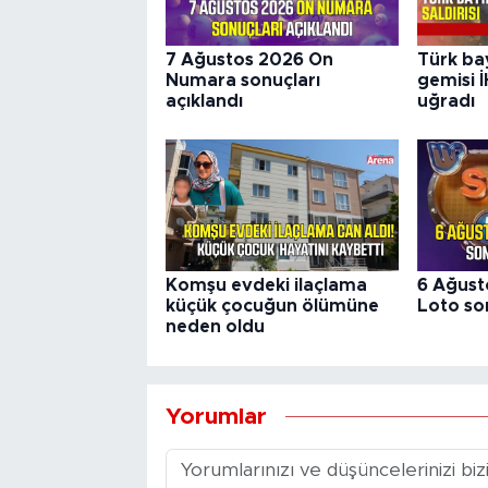
7 Ağustos 2026 On
Türk ba
Numara sonuçları
gemisi İ
açıklandı
uğradı
Komşu evdeki ilaçlama
6 Ağust
küçük çocuğun ölümüne
Loto son
neden oldu
Yorumlar