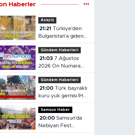
on Haberler
Asayiş
21:21
Türkiye'den
Bulgaristan'a giden
kamyonetten 5 kilo
Gündem Haberleri
altın çıktı
21:03
7 Ağustos
2026 On Numara
sonuçları açıklandı
Gündem Haberleri
21:00
Türk bayraklı
kuru yük gemisi İHA
saldırısına uğradı
Samsun Haber
20:00
Samsun'da
Nebiyan Fest
Başladı