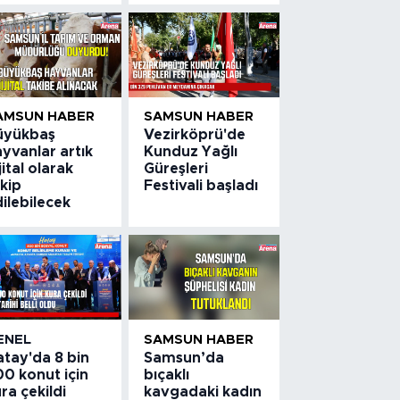
AMSUN HABER
SAMSUN HABER
üyükbaş
Vezirköprü'de
yvanlar artık
Kunduz Yağlı
jital olarak
Güreşleri
kip
Festivali başladı
ilebilecek
ENEL
SAMSUN HABER
atay'da 8 bin
Samsun’da
0 konut için
bıçaklı
ra çekildi
kavgadaki kadın