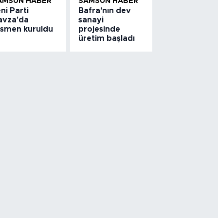
AMSUN HABER
SAMSUN HABER
ni Parti
Bafra'nın dev
avza'da
sanayi
esmen kuruldu
projesinde
üretim başladı