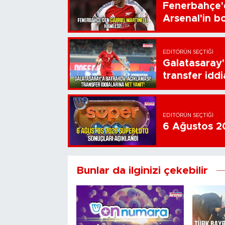
Fenerbahçe'd
Arsenal'in bo
EDITÖRÜN SEÇTIĞI
Galatasaray'
transfer iddi
EDITÖRÜN SEÇTIĞI
6 Ağustos 20
Bunlar da ilginizi çekebilir