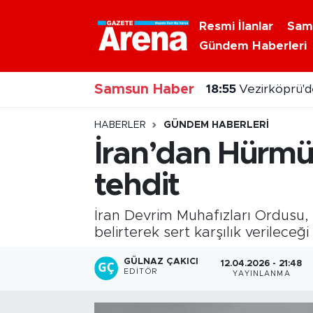
Resmi İlanlar
Sam
Gündem Haberleri
Nöbetçi Eczaneler
Samsun Haber
Hava Durumu
18:55
Vezirköprü'de
Samsun Namaz Vakitleri
HABERLER
GÜNDEM HABERLERI
İran’dan Hürmüz
Trafik Durumu
tehdit
Süper Lig Puan Durumu ve Fikstür
İran Devrim Muhafızları Ordusu, 
Tüm Manşetler
belirterek sert karşılık verileceğ
GÜLNAZ ÇAKICI
12.04.2026 - 21:48
Son Dakika Haberleri
EDITÖR
YAYINLANMA
Haber Arşivi