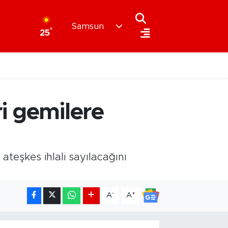
Samsun
°
25
i gemilere
teşkes ihlali sayılacağını
-
+
A
A