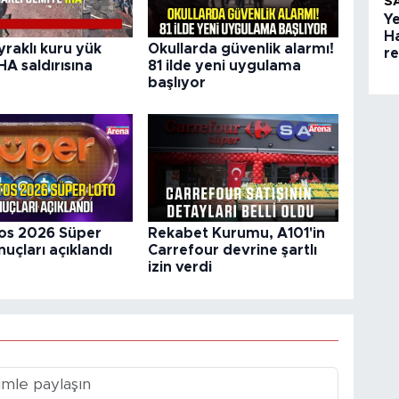
S
Ye
H
yraklı kuru yük
Okullarda güvenlik alarmı!
r
HA saldırısına
81 ilde yeni uygulama
başlıyor
os 2026 Süper
Rekabet Kurumu, A101'in
uçları açıklandı
Carrefour devrine şartlı
izin verdi