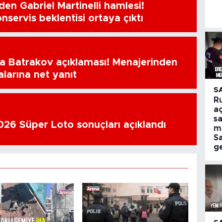
en Gabriel Martinelli hamlesi!
nservis beklentisi ortaya çıktı
a Batrakov açıklaması! Menajerinden
alarına net yanıt
S
R
aç
sa
26 Süper Loto sonuçları açıklandı
m
S
ge