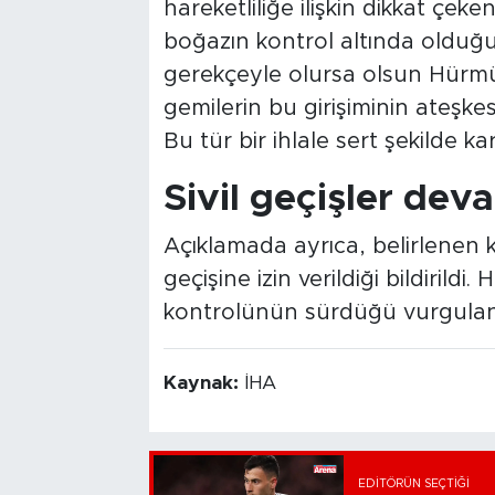
hareketliliğe ilişkin dikkat çek
boğazın kontrol altında olduğ
gerekçeyle olursa olsun Hürmü
gemilerin bu girişiminin ateşkes 
Bu tür bir ihlale sert şekilde karş
Sivil geçişler dev
Açıklamada ayrıca, belirlenen k
geçişine izin verildiği bildiril
kontrolünün sürdüğü vurgulan
Kaynak:
İHA
EDITÖRÜN SEÇTIĞI