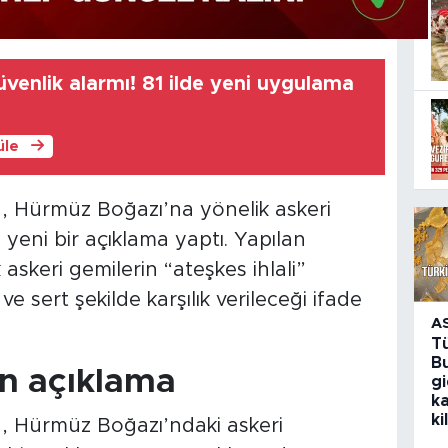
venlik alarmı! 81 ilde yeni uygulama
üle
, Hürmüz Boğazı’na yönelik askeri
n yeni bir açıklama yaptı. Yapılan
skeri gemilerin “ateşkes ihlali”
 sert şekilde karşılık verileceği ifade
A
T
Bu
n açıklama
g
k
ki
u, Hürmüz Boğazı’ndaki askeri