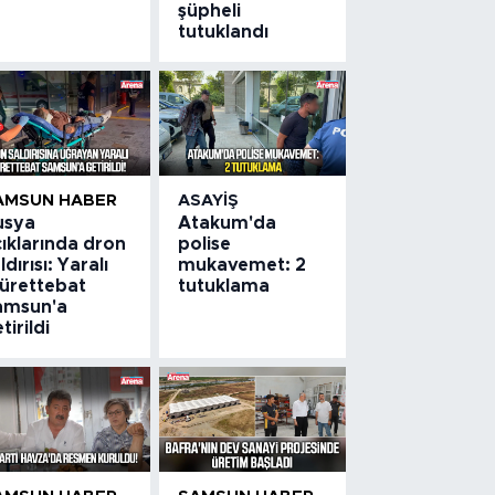
şüpheli
tutuklandı
AMSUN HABER
ASAYIŞ
usya
Atakum'da
ıklarında dron
polise
ldırısı: Yaralı
mukavemet: 2
ürettebat
tutuklama
amsun'a
tirildi