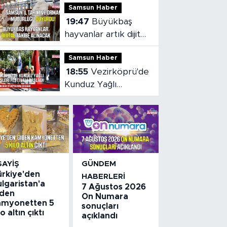
Samsun Haber
19:47
Büyükbaş
hayvanlar artık dijital
olarak takip
Samsun Haber
edilebilecek
18:55
Vezirköprü'de
Kunduz Yağlı
Güreşleri Festivali
başladı
SAYIŞ
GÜNDEM
ürkiye'den
HABERLERI
lgaristan'a
7 Ağustos 2026
iden
On Numara
amyonetten 5
sonuçları
lo altın çıktı
açıklandı