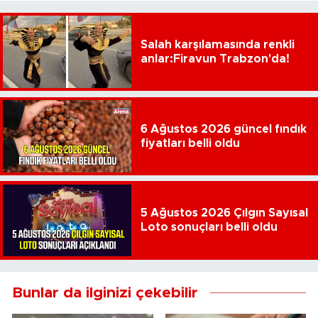
Salah karşılamasında renkli
anlar:Firavun Trabzon'da!
6 Ağustos 2026 güncel fındık
fiyatları belli oldu
5 Ağustos 2026 Çılgın Sayısal
Loto sonuçları belli oldu
Bunlar da ilginizi çekebilir