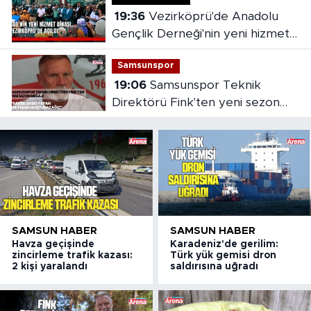
19:36
Vezirköprü'de Anadolu
Gençlik Derneği'nin yeni hizmet
binası açıldı
Samsunspor
19:06
Samsunspor Teknik
Direktörü Fink'ten yeni sezon
mesajı
SAMSUN HABER
SAMSUN HABER
Havza geçişinde
Karadeniz'de gerilim:
zincirleme trafik kazası:
Türk yük gemisi dron
2 kişi yaralandı
saldırısına uğradı