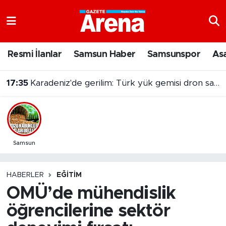
Nöbetçi Eczaneler
Resmi İlanlar
Samsun Haber
Samsunspor
As
Hava Durumu
17:35
Karadeniz'de gerilim: Türk yük gemisi dron saldırısına uğradı
Samsun Namaz Vakitleri
Trafik Durumu
Süper Lig Puan Durumu ve Fikstür
Samsun
Tüm Manşetler
HABERLER
EĞITIM
OMÜ’de mühendislik
Son Dakika Haberleri
öğrencilerine sektör
Haber Arşivi