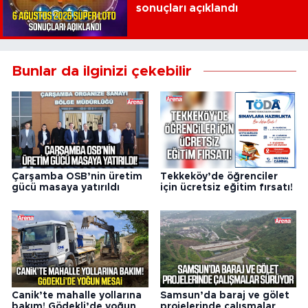
sonuçları açıklandı
Bunlar da ilginizi çekebilir
Çarşamba OSB’nin üretim
Tekkeköy’de öğrenciler
gücü masaya yatırıldı
için ücretsiz eğitim fırsatı!
Canik’te mahalle yollarına
Samsun’da baraj ve gölet
bakım! Gödekli’de yoğun
projelerinde çalışmalar