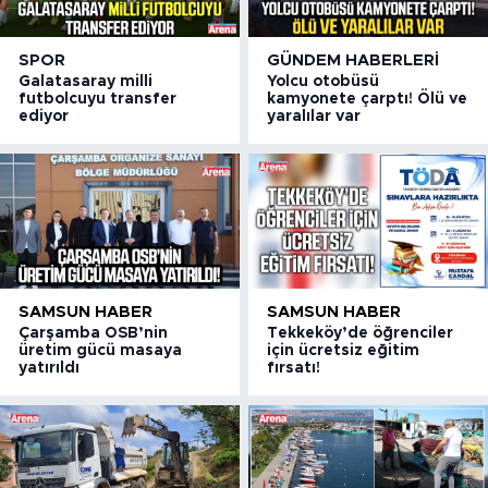
SPOR
GÜNDEM HABERLERI
Galatasaray milli
Yolcu otobüsü
futbolcuyu transfer
kamyonete çarptı! Ölü ve
ediyor
yaralılar var
SAMSUN HABER
SAMSUN HABER
Çarşamba OSB’nin
Tekkeköy’de öğrenciler
üretim gücü masaya
için ücretsiz eğitim
yatırıldı
fırsatı!