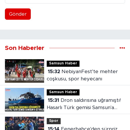
Gönder
Son Haberler
Samsun Haber
15:32
NebiyanFest’te mehter
coşkusu, spor heyecanı
Samsun Haber
15:31
Dron saldırısına uğramıştı!
Hasarlı Türk gemisi Samsun'a
getirildi
Spor
15:14
Fenerbahçe'den sürpriz