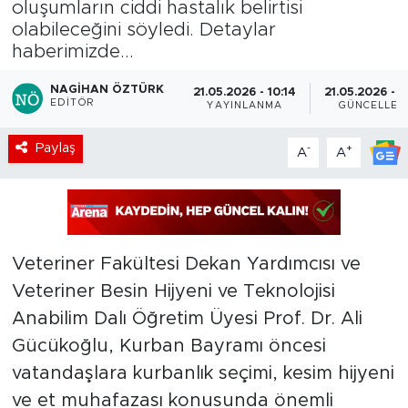
oluşumların ciddi hastalık belirtisi
olabileceğini söyledi. Detaylar
haberimizde...
NAGIHAN ÖZTÜRK
21.05.2026 - 10:14
21.05.2026 - 1
EDITÖR
YAYINLANMA
GÜNCELLEM
Paylaş
-
+
A
A
Veteriner Fakültesi Dekan Yardımcısı ve
Veteriner Besin Hijyeni ve Teknolojisi
Anabilim Dalı Öğretim Üyesi Prof. Dr. Ali
Gücükoğlu, Kurban Bayramı öncesi
vatandaşlara kurbanlık seçimi, kesim hijyeni
ve et muhafazası konusunda önemli