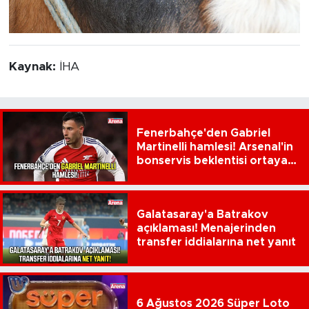
Kaynak:
İHA
Fenerbahçe'den Gabriel
Martinelli hamlesi! Arsenal'in
bonservis beklentisi ortaya
çıktı
Galatasaray'a Batrakov
açıklaması! Menajerinden
transfer iddialarına net yanıt
6 Ağustos 2026 Süper Loto