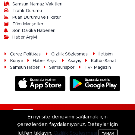
Samsun Namaz Vakitleri
Trafik Durumu
Puan Durumu ve Fikstür
Tüm Manşetler
Son Dakika Haberleri
Haber Arşivi
Çerez Politikası
Gizlilik Sözleşmesi
İletişim
Künye
Haber Arşivi
Asayiş
Kültür-Sanat
Samsun Haber
Samsunspor
TV- Magazin
RSS
Copyright © 2026. Her hakkı saklıdır.
En iyi site deneyimi sağlamak için
çerezlerden faydalanıyoruz. Detaylar için
Haber Yazılımı:
TE Bilişim
lütfen tıklayın.
Gizlilik Sözleşmesi
TAMAM