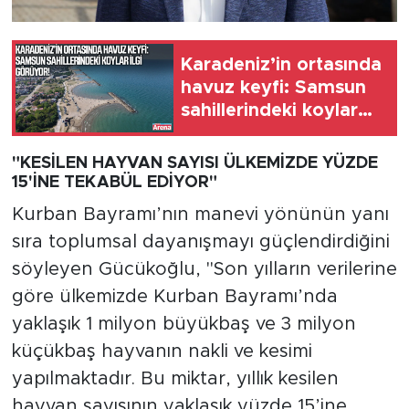
Karadeniz’in ortasında
havuz keyfi: Samsun
sahillerindeki koylar
ilgi görüyor
"KESİLEN HAYVAN SAYISI ÜLKEMİZDE YÜZDE
15'İNE TEKABÜL EDİYOR"
Kurban Bayramı’nın manevi yönünün yanı
sıra toplumsal dayanışmayı güçlendirdiğini
söyleyen Gücükoğlu, "Son yılların verilerine
göre ülkemizde Kurban Bayramı’nda
yaklaşık 1 milyon büyükbaş ve 3 milyon
küçükbaş hayvanın nakli ve kesimi
yapılmaktadır. Bu miktar, yıllık kesilen
hayvan sayısının yaklaşık yüzde 15’ine