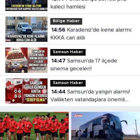
kaleci hamlesi
Bölge Haber
14:56
Karadeniz’de kene alarmı:
KKKA can aldı
Samsun Haber
14:47
Samsun'da 17 ilçede
sinema geceleri!
Samsun Haber
14:44
Samsun'da yangın alarmı!
Valilikten vatandaşlara önemli
çağrı