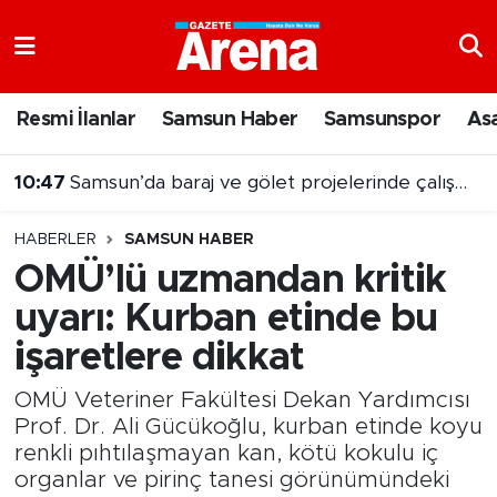
Nöbetçi Eczaneler
Resmi İlanlar
Samsun Haber
Samsunspor
As
Hava Durumu
10:32
Samsun’da balıkçılar denize açılmak için gün sayıyor
Samsun Namaz Vakitleri
HABERLER
SAMSUN HABER
Trafik Durumu
OMÜ’lü uzmandan kritik
uyarı: Kurban etinde bu
Süper Lig Puan Durumu ve Fikstür
işaretlere dikkat
Tüm Manşetler
OMÜ Veteriner Fakültesi Dekan Yardımcısı
Son Dakika Haberleri
Prof. Dr. Ali Gücükoğlu, kurban etinde koyu
renkli pıhtılaşmayan kan, kötü kokulu iç
organlar ve pirinç tanesi görünümündeki
Haber Arşivi