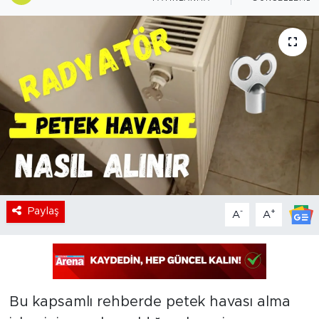
Paylaş
-
+
A
A
Bu kapsamlı rehberde petek havası alma