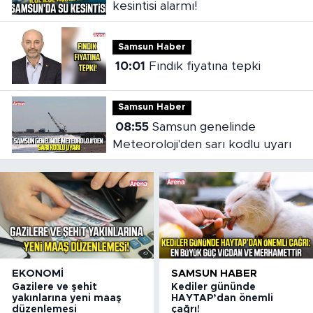
kesintisi alarmı!
Samsun Haber
10:01
Fındık fiyatına tepki
Samsun Haber
08:55
Samsun genelinde
Meteoroloji'den sarı kodlu uyarı
EKONOMI
SAMSUN HABER
Gazilere ve şehit
Kediler gününde
yakınlarına yeni maaş
HAYTAP’dan önemli
düzenlemesi
çağrı!