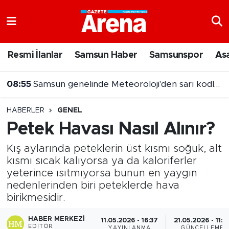
Nöbetçi Eczaneler
Resmi İlanlar
Samsun Haber
Samsunspor
As
Hava Durumu
08:45
Samsun'da 64 dönümlük imar uygulaması mecliste!
Samsun Namaz Vakitleri
HABERLER
GENEL
Trafik Durumu
Petek Havası Nasıl Alınır?
Süper Lig Puan Durumu ve Fikstür
Kış aylarında peteklerin üst kısmı soğuk, alt
kısmı sıcak kalıyorsa ya da kaloriferler
Tüm Manşetler
yeterince ısıtmıyorsa bunun en yaygın
nedenlerinden biri peteklerde hava
Son Dakika Haberleri
birikmesidir.
HABER MERKEZI
Haber Arşivi
11.05.2026 - 16:37
21.05.2026 - 11:0
EDITÖR
YAYINLANMA
GÜNCELLEME