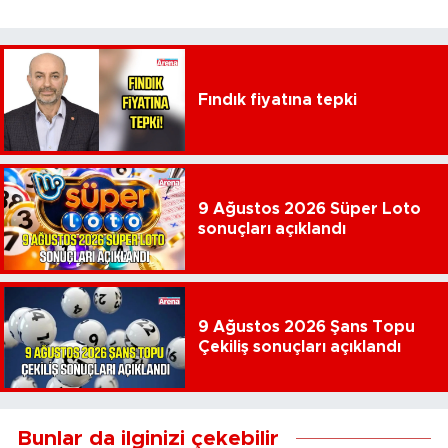
Fındık fiyatına tepki
9 Ağustos 2026 Süper Loto
sonuçları açıklandı
9 Ağustos 2026 Şans Topu
Çekiliş sonuçları açıklandı
Bunlar da ilginizi çekebilir