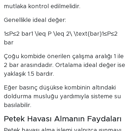
mutlaka kontrol edilmelidir.
Genellikle ideal değer:
1≤P≤2 bar1 \leq P \leq 2\ \text{bar}1≤P≤2
bar
Çoğu kombide önerilen çalışma aralığı 1 ile
2 bar arasındadır. Ortalama ideal değer ise
yaklaşık 1.5 bardır.
Eğer basınç düşükse kombinin altındaki
doldurma musluğu yardımıyla sisteme su
basılabilir.
Petek Havası Almanın Faydaları
Petek havası alma işlemi yalnızca ısınmayı