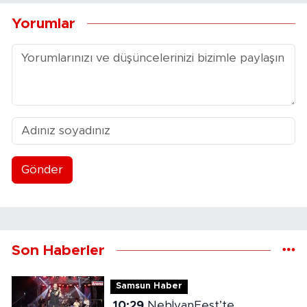
Yorumlar
Gönder
Son Haberler
Samsun Haber
10:29
NebİyanFest’te