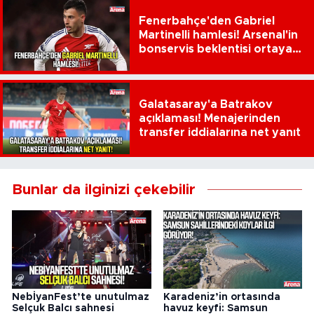
Fenerbahçe'den Gabriel
Martinelli hamlesi! Arsenal'in
bonservis beklentisi ortaya
çıktı
Galatasaray'a Batrakov
açıklaması! Menajerinden
transfer iddialarına net yanıt
Bunlar da ilginizi çekebilir
NebİyanFest’te unutulmaz
Karadeniz’in ortasında
Selçuk Balcı sahnesi
havuz keyfi: Samsun