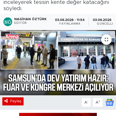
inceleyerek tesisin kente değer katacağını
söyledi.
NAGIHAN ÖZTÜRK
03.06.2026 - 11:54
03.06.2026 - 
EDITÖR
YAYINLANMA
GÜNCELLE
Paylaş
-
+
A
A