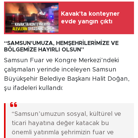
Kavak'ta konteyner
evde yangın çıktı
“SAMSUN'UMUZA, HEMŞEHRİLERİMİZE VE
BÖLGEMİZE HAYIRLI OLSUN”
Samsun Fuar ve Kongre Merkezi’ndeki
çalışmaları yerinde inceleyen Samsun
Büyükşehir Belediye Başkanı Halit Doğan,
şu ifadeleri kullandı:
“Samsun’umuzun sosyal, kültürel ve
ticari hayatına değer katacak bu
önemli yatırımla şehrimizin fuar ve