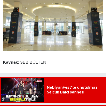
Kaynak:
SBB BÜLTEN
NebİyanFest’te unutulmaz
Selçuk Balcı sahnesi