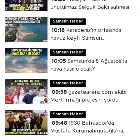
unutulmaz Selçuk Balcı sahnesi
Samsun Haber
10:18
Karadeniz’in ortasında
havuz keyfi: Samsun
sahillerindeki koylar ilgi görüyor
Samsun Haber
10:05
Samsun'da 8 Ağustos'ta
hava nasıl olacak?
Samsun Haber
09:58
gazetearena.com ekibi
Mert Irmağı projesini sordu
Samsun Haber
09:48
1930 Bafraspor'da
Mustafa Kurumahmutoğlu'na
onursal başkanlık