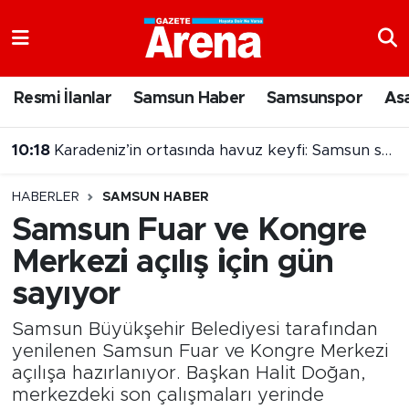
Nöbetçi Eczaneler
Resmi İlanlar
Samsun Haber
Samsunspor
As
Hava Durumu
10:18
Karadeniz’in ortasında havuz keyfi: Samsun sahillerindeki koylar ilgi görüyor
Samsun Namaz Vakitleri
HABERLER
SAMSUN HABER
Trafik Durumu
Samsun Fuar ve Kongre
Merkezi açılış için gün
Süper Lig Puan Durumu ve Fikstür
sayıyor
Tüm Manşetler
Samsun Büyükşehir Belediyesi tarafından
Son Dakika Haberleri
yenilenen Samsun Fuar ve Kongre Merkezi
açılışa hazırlanıyor. Başkan Halit Doğan,
merkezdeki son çalışmaları yerinde
Haber Arşivi