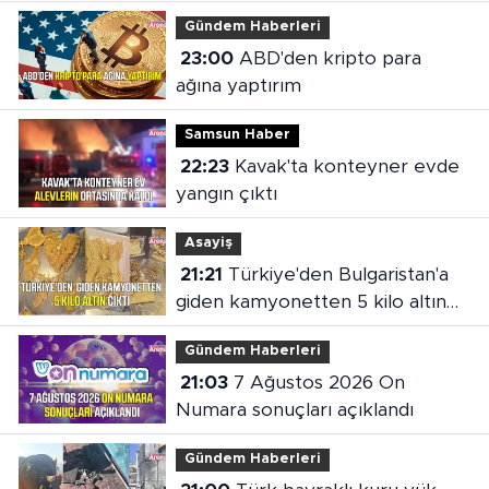
Gündem Haberleri
23:00
ABD'den kripto para
ağına yaptırım
Samsun Haber
22:23
Kavak'ta konteyner evde
yangın çıktı
Asayiş
21:21
Türkiye'den Bulgaristan'a
giden kamyonetten 5 kilo altın
çıktı
Gündem Haberleri
21:03
7 Ağustos 2026 On
Numara sonuçları açıklandı
Gündem Haberleri