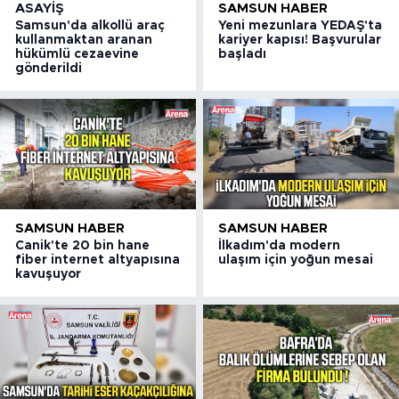
ASAYIŞ
SAMSUN HABER
Samsun'da alkollü araç
Yeni mezunlara YEDAŞ'ta
kullanmaktan aranan
kariyer kapısı! Başvurular
hükümlü cezaevine
başladı
gönderildi
SAMSUN HABER
SAMSUN HABER
Canik'te 20 bin hane
İlkadım'da modern
fiber internet altyapısına
ulaşım için yoğun mesai
kavuşuyor