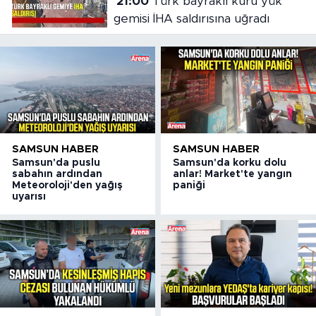
21:00
Türk bayraklı kuru yük
gemisi İHA saldırısına uğradı
SAMSUN HABER
SAMSUN HABER
Samsun'da puslu
Samsun'da korku dolu
sabahın ardından
anlar! Market'te yangın
Meteoroloji'den yağış
paniği
uyarısı