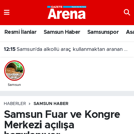
Nöbetçi Eczaneler
Resmi İlanlar
Samsun Haber
Samsunspor
As
Hava Durumu
12:15
Samsun'da alkollü araç kullanmaktan aranan hükümlü cezaevine gönderildi
Samsun Namaz Vakitleri
Trafik Durumu
Süper Lig Puan Durumu ve Fikstür
Samsun
Tüm Manşetler
HABERLER
SAMSUN HABER
Samsun Fuar ve Kongre
Son Dakika Haberleri
Merkezi açılışa
Haber Arşivi