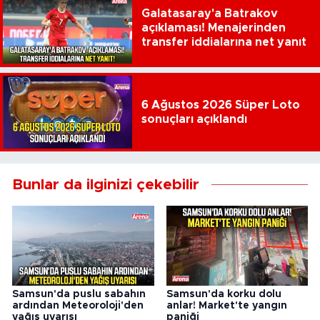
Galatasaray'a Batrakov
açıklaması! Menajerinden
transfer iddialarına net yanıt
6 Ağustos 2026 Süper Loto
sonuçları açıklandı
Bunlar da ilginizi çekebilir
Samsun'da puslu sabahın
Samsun'da korku dolu
ardından Meteoroloji'den
anlar! Market'te yangın
yağış uyarısı
paniği