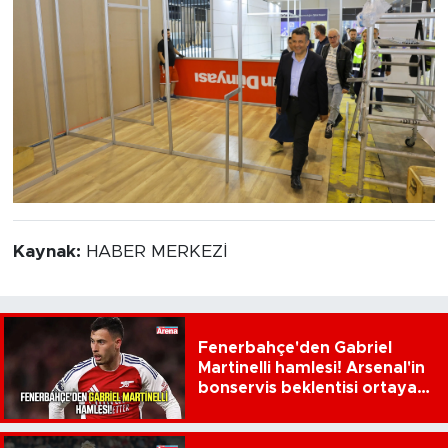
Kaynak:
HABER MERKEZİ
Fenerbahçe'den Gabriel
Martinelli hamlesi! Arsenal'in
bonservis beklentisi ortaya
çıktı