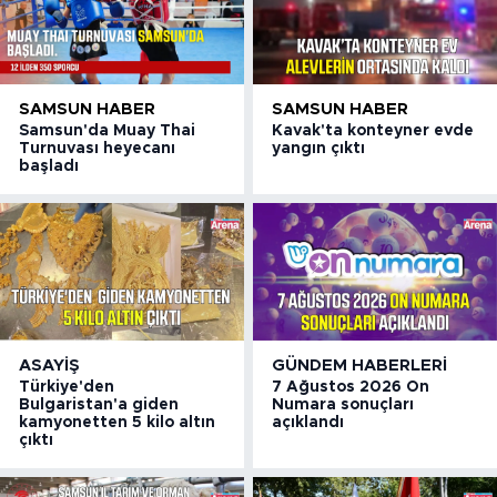
SAMSUN HABER
SAMSUN HABER
Samsun'da Muay Thai
Kavak'ta konteyner evde
Turnuvası heyecanı
yangın çıktı
başladı
ASAYIŞ
GÜNDEM HABERLERI
Türkiye'den
7 Ağustos 2026 On
Bulgaristan'a giden
Numara sonuçları
kamyonetten 5 kilo altın
açıklandı
çıktı