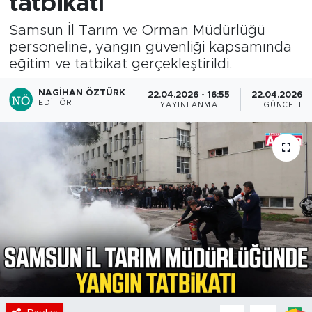
tatbikatı
Samsun İl Tarım ve Orman Müdürlüğü
personeline, yangın güvenliği kapsamında
eğitim ve tatbikat gerçekleştirildi.
NAGIHAN ÖZTÜRK
22.04.2026 - 16:55
22.04.2026 - 
EDITÖR
YAYINLANMA
GÜNCELLE