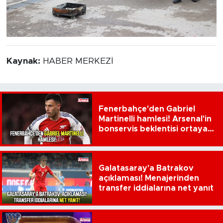
Kaynak:
HABER MERKEZİ
Fenerbahçe'den Gabriel
Martinelli hamlesi! Arsenal'in
bonservis beklentisi ortaya
çıktı
Galatasaray'a Batrakov
açıklaması! Menajerinden
transfer iddialarına net yanıt