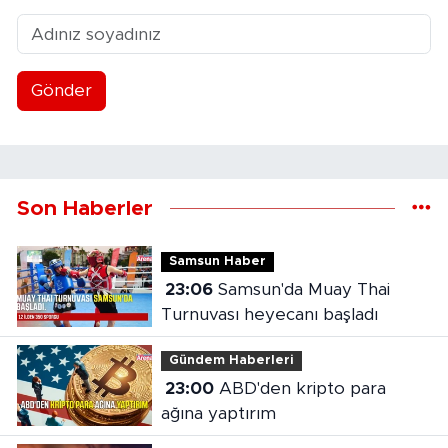
Gönder
Son Haberler
Samsun Haber
23:06
Samsun'da Muay Thai
Turnuvası heyecanı başladı
Gündem Haberleri
23:00
ABD'den kripto para
ağına yaptırım