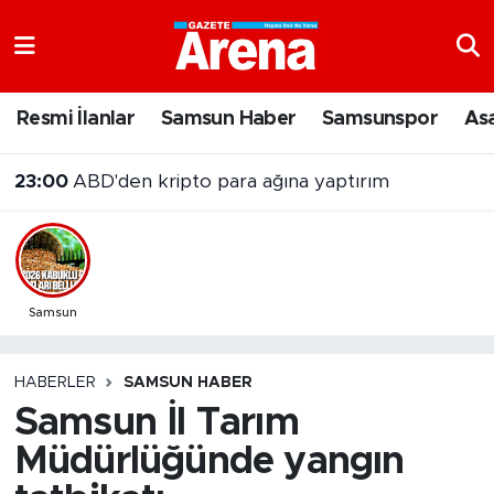
Nöbetçi Eczaneler
Resmi İlanlar
Samsun Haber
Samsunspor
As
Hava Durumu
23:00
ABD'den kripto para ağına yaptırım
Samsun Namaz Vakitleri
Trafik Durumu
Süper Lig Puan Durumu ve Fikstür
Samsun
Tüm Manşetler
HABERLER
SAMSUN HABER
Samsun İl Tarım
Son Dakika Haberleri
Müdürlüğünde yangın
Haber Arşivi