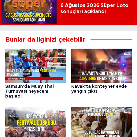
6 Ağustos 2026 Süper Loto
sonuçları açıklandı
Bunlar da ilginizi çekebilir
Samsun'da Muay Thai
Kavak'ta konteyner evde
Turnuvası heyecanı
yangın çıktı
başladı