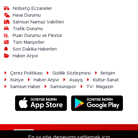
Nöbetçi Eczaneler
Hava Durumu
Samsun Namaz Vakitleri
Trafik Durumu
Puan Durumu ve Fikstür
Tüm Manşetler
Son Dakika Haberleri
Haber Arşivi
Çerez Politikası
Gizlilik Sözleşmesi
İletişim
Künye
Haber Arşivi
Asayiş
Kültür-Sanat
Samsun Haber
Samsunspor
TV- Magazin
RSS
Copyright © 2026. Her hakkı saklıdır.
En iyi site deneyimi sağlamak için