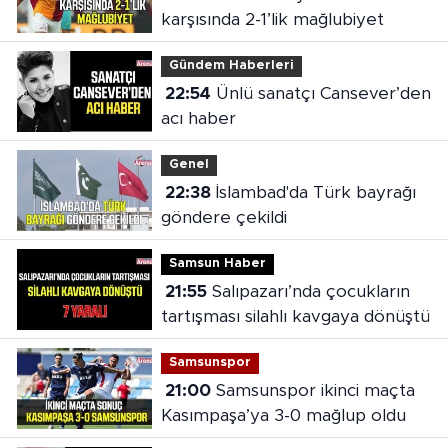
karşısında 2-1’lik mağlubiyet
Gündem Haberleri
22:54
Ünlü sanatçı Cansever’den
acı haber
Genel
22:38
İslambad'da Türk bayrağı
göndere çekildi
Samsun Haber
21:55
Salıpazarı’nda çocukların
tartışması silahlı kavgaya dönüştü
Samsunspor
21:00
Samsunspor ikinci maçta
Kasımpaşa’ya 3-0 mağlup oldu