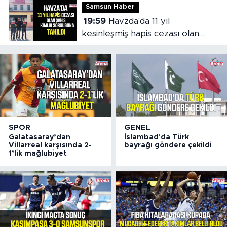
Samsun Haber
19:59
Havzda'da 11 yıl
kesinleşmiş hapis cezası olan
şahıs yakalandı
SPOR
GENEL
Galatasaray’dan
İslambad'da Türk
Villarreal karşısında 2-
bayrağı göndere çekildi
1’lik mağlubiyet