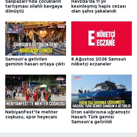
Salıpazarı’nda çocukların
Havzda'da 11 yıl
tartışması silahlı kavgaya
kesinleşmiş hapis cezası
dönüştü
olan şahıs yakalandı
Samsun'a getirilen
8 Ağustos 2026 Samsun
geminin hasarı ortaya çıktı
nöbetçi eczaneler
NebiyanFest’te mehter
Dron saldırısına uğramıştı!
coşkusu, spor heyecanı
Hasarlı Türk gemisi
Samsun'a getirildi