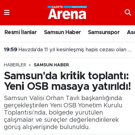
Nöbetçi Eczaneler
Resmi İlanlar
Samsun Haber
Samsunspor
As
Hava Durumu
19:59
Havzda'da 11 yıl kesinleşmiş hapis cezası olan şahıs yakalandı
Samsun Namaz Vakitleri
HABERLER
SAMSUN HABER
Trafik Durumu
Samsun'da kritik toplantı:
Yeni OSB masaya yatırıldı!
Süper Lig Puan Durumu ve Fikstür
Samsun Valisi Orhan Tavlı başkanlığında
Tüm Manşetler
gerçekleştirilen Yeni OSB Yönetim Kurulu
Toplantısı’nda, bölgede yürütülen
Son Dakika Haberleri
çalışmalar ve süreçler değerlendirilerek
görüş alışverişinde bulunuldu.
Haber Arşivi