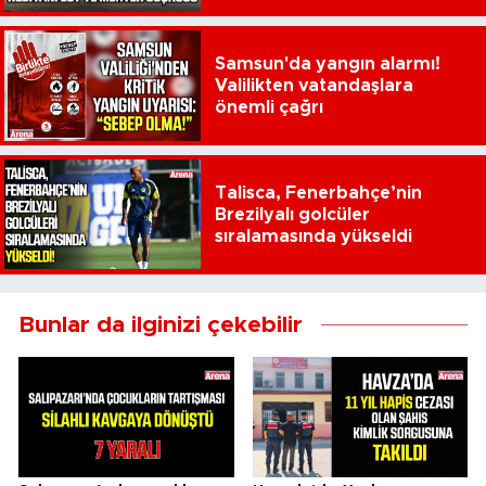
Samsun'da yangın alarmı!
Valilikten vatandaşlara
önemli çağrı
Talisca, Fenerbahçe’nin
Brezilyalı golcüler
sıralamasında yükseldi
Bunlar da ilginizi çekebilir