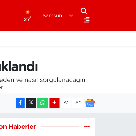
Samsun
°
27
ıklandı
reden ve nasıl sorgulanacağını
r.
-
+
A
A
on Haberler