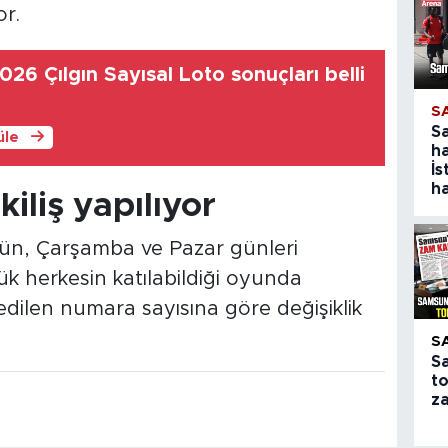
or.
26 Çılgın Sayısal Loto sonuçları belli
S
S
üle
ha
İs
ha
iliş yapılıyor
 gün, Çarşamba ve Pazar günleri
k herkesin katılabildiği oyunda
dilen numara sayısına göre değişiklik
S
S
to
z