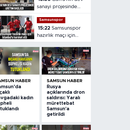
sanayi projesinde
üretim başladı
Samsunspor
15:22
Samsunspor
hazırlık maçı için
İstanbul'a hareket
etti
AMSUN HABER
SAMSUN HABER
amsun’da
Rusya
çaklı
açıklarında dron
avgadaki kadın
saldırısı: Yaralı
pheli
mürettebat
tuklandı
Samsun'a
getirildi