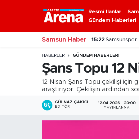
Resmi İlanlar
Sam
Gündem Haberleri
Nöbetçi Eczaneler
Samsun Haber
Hava Durumu
15:22
Samsunspor ha
Samsun Namaz Vakitleri
HABERLER
GÜNDEM HABERLERI
Şans Topu 12 Ni
Trafik Durumu
12 Nisan Şans Topu çekilişi için
Süper Lig Puan Durumu ve Fikstür
araştırıyor. Çekilişin ardından s
Tüm Manşetler
GÜLNAZ ÇAKICI
12.04.2026 - 20:00
EDITÖR
YAYINLANMA
Son Dakika Haberleri
Haber Arşivi