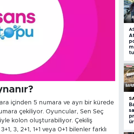
A
A
po
m
t
ynanır?
S
a içinden 5 numara ve ayrı bir kürede
B
s
umara çekiliyor. Oyuncular, Sen Seç
p
e kolon oluşturabiliyor. Çekiliş
ür
3+1, 3, 2+1, 1+1 veya 0+1 bilenler farklı