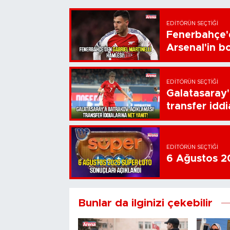
EDITÖRÜN SEÇTIĞI
Fenerbahçe'd
Arsenal'in bo
EDITÖRÜN SEÇTIĞI
Galatasaray'
transfer iddi
EDITÖRÜN SEÇTIĞI
6 Ağustos 20
Bunlar da ilginizi çekebilir