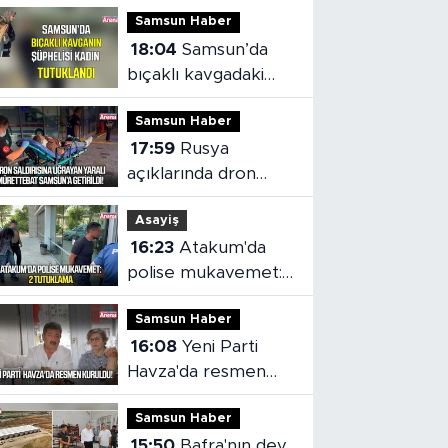
Samsun Haber
18:04
Samsun’da
bıçaklı kavgadaki
kadın şüpheli
Samsun Haber
tutuklandı
17:59
Rusya
açıklarında dron
saldırısı: Yaralı
Asayiş
mürettebat
16:23
Atakum'da
Samsun'a getirildi
polise mukavemet:
2 tutuklama
Samsun Haber
16:08
Yeni Parti
Havza'da resmen
kuruldu
Samsun Haber
15:50
Bafra'nın dev