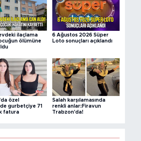
vdeki ilaçlama
6 Ağustos 2026 Süper
çocuğun ölümüne
Loto sonuçları açıklandı
ldu
'da özel
Salah karşılamasında
de gurbetçiye 71
renkli anlar:Firavun
ık fatura
Trabzon'da!