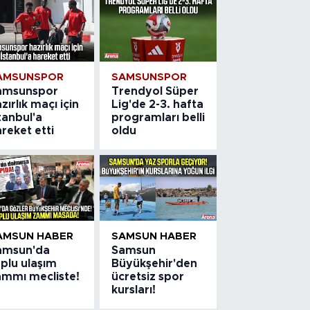
AMSUNSPOR
SAMSUNSPOR
amsunspor
Trendyol Süper
zırlık maçı için
Lig'de 2-3. hafta
tanbul'a
programları belli
reket etti
oldu
AMSUN HABER
SAMSUN HABER
amsun'da
Samsun
plu ulaşım
Büyükşehir'den
ammı mecliste!
ücretsiz spor
kursları!