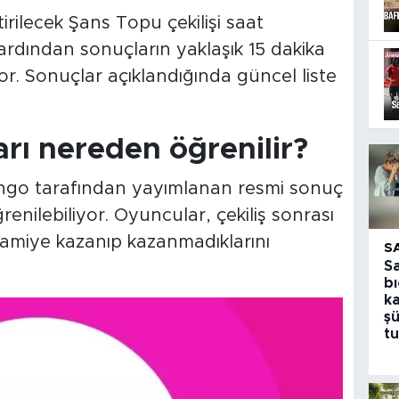
rilecek Şans Topu çekilişi saat
ardından sonuçların yaklaşık 15 dakika
iyor. Sonuçlar açıklandığında güncel liste
rı nereden öğrenilir?
yango tarafından yayımlanan resmi sonuç
nilebiliyor. Oyuncular, çekiliş sonrası
ramiye kazanıp kazanmadıklarını
S
S
bı
k
şü
tu