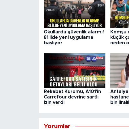
Okullarda güvenlik alarmı!
Komşu e
81 ilde yeni uygulama
küçük 
başlıyor
neden o
Rekabet Kurumu, A101'in
Antalya
Carrefour devrine şartlı
hastane
izin verdi
bin liral
Yorumlar