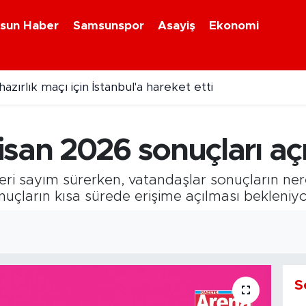
sun Haber
Samsunspor
Asayiş
Ekonomi
zırlık maçı için İstanbul'a hareket etti
san 2026 sonuçları aç
 geri sayım sürerken, vatandaşlar sonuçların ne
onuçların kısa sürede erişime açılması bekleniyo
S