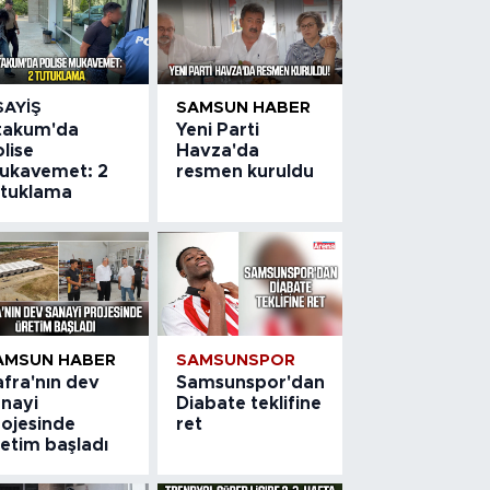
SAYIŞ
SAMSUN HABER
takum'da
Yeni Parti
lise
Havza'da
ukavemet: 2
resmen kuruldu
utuklama
AMSUN HABER
SAMSUNSPOR
afra'nın dev
Samsunspor'dan
anayi
Diabate teklifine
rojesinde
ret
etim başladı