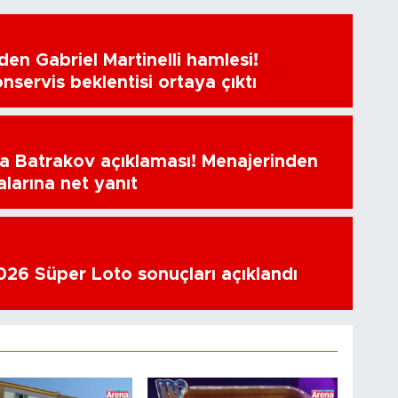
en Gabriel Martinelli hamlesi!
nservis beklentisi ortaya çıktı
a Batrakov açıklaması! Menajerinden
alarına net yanıt
26 Süper Loto sonuçları açıklandı