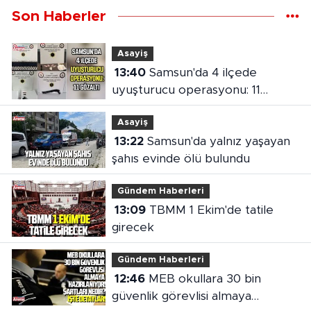
Son Haberler
Asayiş
13:40
Samsun'da 4 ilçede
uyuşturucu operasyonu: 11
gözaltı
Asayiş
13:22
Samsun'da yalnız yaşayan
şahıs evinde ölü bulundu
Gündem Haberleri
13:09
TBMM 1 Ekim'de tatile
girecek
Gündem Haberleri
12:46
MEB okullara 30 bin
güvenlik görevlisi almaya