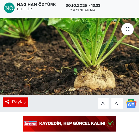
NAGIHAN ÖZTÜRK
30.10.2025 - 13:33
EDITÖR
YAYINLANMA
Paylaş
-
+
A
A