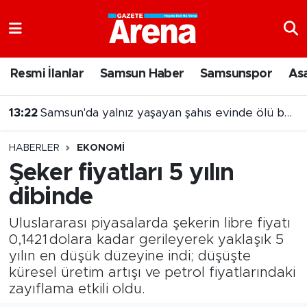
Nöbetçi Eczaneler
Resmi İlanlar
Samsun Haber
Samsunspor
As
Hava Durumu
13:22
Samsun'da yalnız yaşayan şahıs evinde ölü bulundu
Samsun Namaz Vakitleri
HABERLER
EKONOMI
Trafik Durumu
Şeker fiyatları 5 yılın
dibinde
Süper Lig Puan Durumu ve Fikstür
Uluslararası piyasalarda şekerin libre fiyatı
Tüm Manşetler
0,1421 dolara kadar gerileyerek yaklaşık 5
yılın en düşük düzeyine indi; düşüşte
Son Dakika Haberleri
küresel üretim artışı ve petrol fiyatlarındaki
zayıflama etkili oldu.
Haber Arşivi