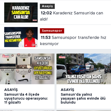
hazırlanıyor
Asayiş
12:02
Karadeniz Samsun'da can
aldı!
Samsunspor
11:53
Samsunspor transferde hız
kesmiyor
ASAYIŞ
ASAYIŞ
Samsun'da 4 ilçede
Samsun'da yalnız
uyuşturucu operasyonu:
yaşayan şahıs evinde ölü
11 gözaltı
bulundu