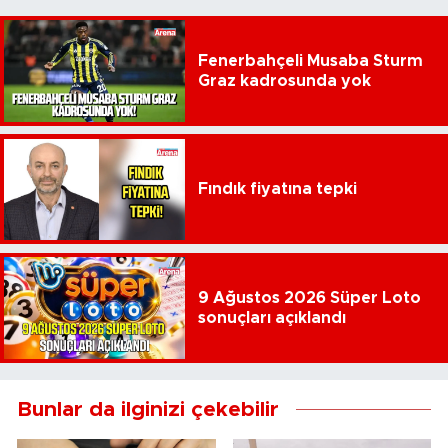
Fenerbahçeli Musaba Sturm
Graz kadrosunda yok
Fındık fiyatına tepki
9 Ağustos 2026 Süper Loto
sonuçları açıklandı
Bunlar da ilginizi çekebilir