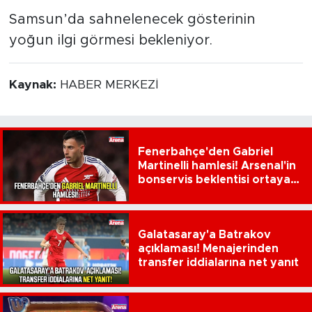
Samsun’da sahnelenecek gösterinin
yoğun ilgi görmesi bekleniyor.
Kaynak:
HABER MERKEZİ
Fenerbahçe'den Gabriel
Martinelli hamlesi! Arsenal'in
bonservis beklentisi ortaya
çıktı
Galatasaray'a Batrakov
açıklaması! Menajerinden
transfer iddialarına net yanıt