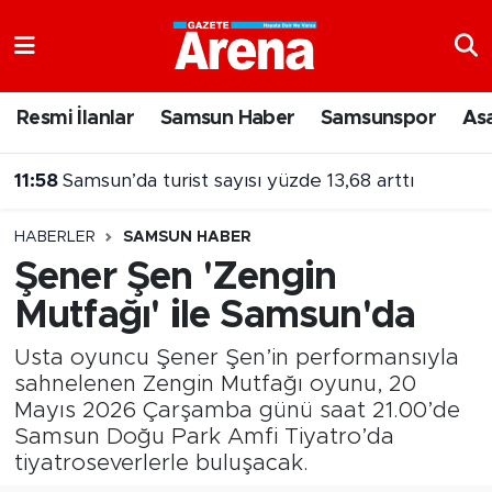
Nöbetçi Eczaneler
Resmi İlanlar
Samsun Haber
Samsunspor
As
Hava Durumu
11:58
Samsun’da turist sayısı yüzde 13,68 arttı
Samsun Namaz Vakitleri
HABERLER
SAMSUN HABER
Trafik Durumu
Şener Şen 'Zengin
Mutfağı' ile Samsun'da
Süper Lig Puan Durumu ve Fikstür
Usta oyuncu Şener Şen’in performansıyla
Tüm Manşetler
sahnelenen Zengin Mutfağı oyunu, 20
Mayıs 2026 Çarşamba günü saat 21.00’de
Son Dakika Haberleri
Samsun Doğu Park Amfi Tiyatro’da
tiyatroseverlerle buluşacak.
Haber Arşivi