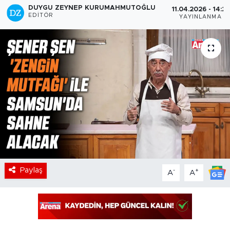
DUYGU ZEYNEP KURUMAHMUTOĞLU
11.04.2026 - 14:21
EDITÖR
YAYINLANMA
Paylaş
-
+
A
A