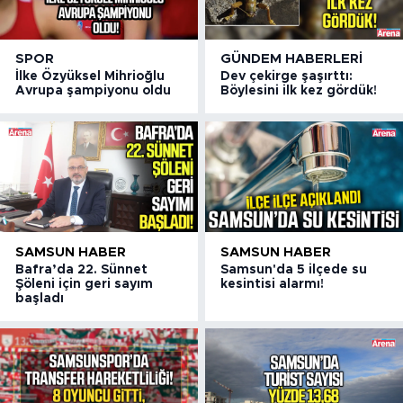
SPOR
GÜNDEM HABERLERI
İlke Özyüksel Mihrioğlu
Dev çekirge şaşırttı:
Avrupa şampiyonu oldu
Böylesini ilk kez gördük!
SAMSUN HABER
SAMSUN HABER
Bafra’da 22. Sünnet
Samsun'da 5 ilçede su
Şöleni için geri sayım
kesintisi alarmı!
başladı