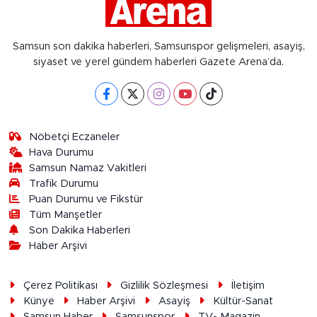
Samsun son dakika haberleri, Samsunspor gelişmeleri, asayiş,
siyaset ve yerel gündem haberleri Gazete Arena’da.
Nöbetçi Eczaneler
Hava Durumu
Samsun Namaz Vakitleri
Trafik Durumu
Puan Durumu ve Fikstür
Tüm Manşetler
Son Dakika Haberleri
Haber Arşivi
Çerez Politikası
Gizlilik Sözleşmesi
İletişim
Künye
Haber Arşivi
Asayiş
Kültür-Sanat
Samsun Haber
Samsunspor
TV- Magazin