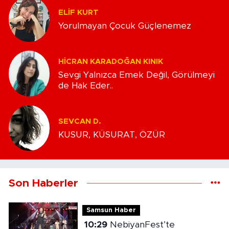
ELIF KURT
Yorulmayan Çocuk Güçlenemez
HICRAN KARADOĞAN KINIK
Sevgi Yalnızca Emek Değil, Görülmeyi
de Hak Eder..
SEVCAN D.
KUSUR, KÜSURAT, ÖZÜR
Son Haberler
Samsun Haber
10:29
NebiyanFest’te