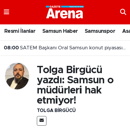
Nöbetçi Eczaneler
Resmi İlanlar
Samsun Haber
Samsunspor
As
Hava Durumu
08:00
SATEM Başkanı Oral Samsun konut piyasasını değerlendirdi
Samsun Namaz Vakitleri
07:00
8 Ağustos 2026 güncel fındık fiyatları
Trafik Durumu
Tolga Birgücü
yazdı: Samsun o
Süper Lig Puan Durumu ve Fikstür
müdürleri hak
Tüm Manşetler
etmiyor!
Son Dakika Haberleri
TOLGA BIRGÜCÜ
Haber Arşivi