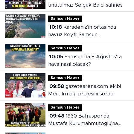
unutulmaz Selçuk Balcı sahnesi
Samsun Haber
10:18
Karadeniz’in ortasında
havuz keyfi: Samsun
sahillerindeki koylar ilgi görüyor
Samsun Haber
10:05
Samsun'da 8 Ağustos'ta
hava nasıl olacak?
Samsun Haber
09:58
gazetearena.com ekibi
Mert Irmağı projesini sordu
Samsun Haber
09:48
1930 Bafraspor'da
Mustafa Kurumahmutoğlu'na
onursal başkanlık