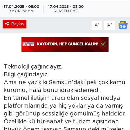
17.04.2025 - 08:00
17.04.2025 - 08:00
YAYINLANMA
GÜNCELLEME
Paylaş
-
+
A
A
Teknoloji çağındayız.
Bilgi çağındayız.
Ama ne yazık ki Samsun’daki pek çok kamu
kurumu, hâlâ bunu idrak edemedi.
En temel iletişim aracı olan sosyal medya
platformlarında ya hiç yoklar ya da varmış
gibi görünüp sessizliğe gömülmüş haldeler.
Özellikle kültür-sanat ve turizm açısından
büyük önem taşıyan Samsun’daki müzeler,