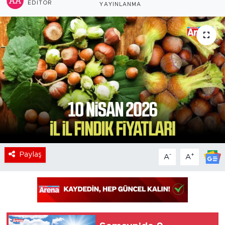
EDITÖR
YAYINLANMA
Paylaş
-
+
A
A