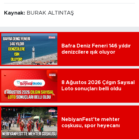
Kaynak:
BURAK ALTINTAŞ
Bafra Deniz Feneri 146 yıldır
denizcilere ışık oluyor
8 Ağustos 2026 Çılgın Sayısal
Loto sonuçları belli oldu
NebiyanFest’te mehter
coşkusu, spor heyecanı