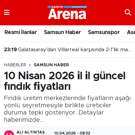
Nöbetçi Eczaneler
Resmi İlanlar
Samsun Haber
Samsunspor
As
Hava Durumu
23:19
Galatasaray’dan Villarreal karşısında 2-1’lik mağlubiyet
Samsun Namaz Vakitleri
23:05
TBMM teklifi kabul etti ! Suça sürüklenen çocuk ibaresi değişti
HABERLER
SAMSUN HABER
Trafik Durumu
10 Nisan 2026 il il güncel
fındık fiyatları
Süper Lig Puan Durumu ve Fikstür
Fındık üretim merkezlerinde fiyatların aşağı
Tüm Manşetler
yönlü seyretmesiyle birlikte üreticiler
duruma tepki gösteriyor. Detaylar
Son Dakika Haberleri
haberimizde...
Haber Arşivi
ALI ALTINTAŞ
10.04.2026 - 08:32