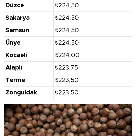
Düzce
₺224,50
Sakarya
₺224,50
Samsun
₺224,50
Ünye
₺224,50
Kocaeli
₺224,00
Alaplı
₺223,75
Terme
₺223,50
Zonguldak
₺223,50