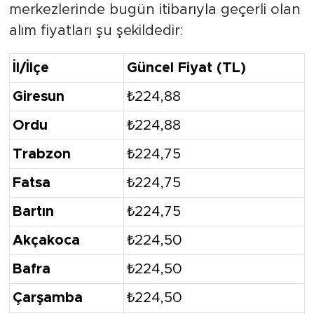
merkezlerinde bugün itibarıyla geçerli olan
alım fiyatları şu şekildedir:
İl/İlçe
Güncel Fiyat (TL)
Giresun
₺224,88
Ordu
₺224,88
Trabzon
₺224,75
Fatsa
₺224,75
Bartın
₺224,75
Akçakoca
₺224,50
Bafra
₺224,50
Çarşamba
₺224,50