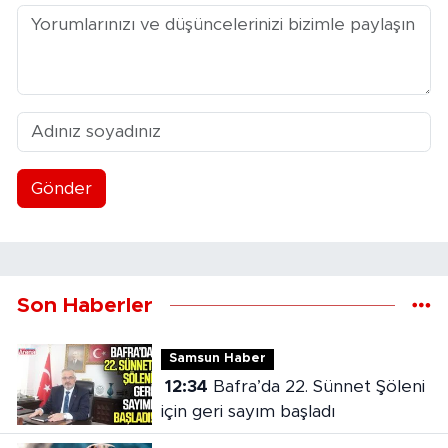
Gönder
Son Haberler
Samsun Haber
12:34
Bafra’da 22. Sünnet Şöleni
için geri sayım başladı