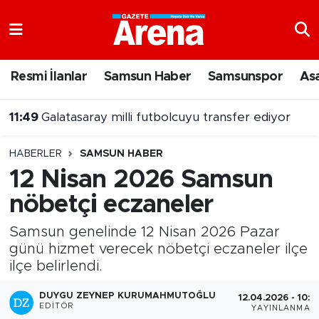
Nöbetçi Eczaneler
Resmi İlanlar
Samsun Haber
Samsunspor
As
Hava Durumu
11:49
Galatasaray milli futbolcuyu transfer ediyor
Samsun Namaz Vakitleri
11:31
Yolcu otobüsü kamyonete çarptı! Ölü ve yaralılar var
HABERLER
SAMSUN HABER
Trafik Durumu
12 Nisan 2026 Samsun
nöbetçi eczaneler
Süper Lig Puan Durumu ve Fikstür
Samsun genelinde 12 Nisan 2026 Pazar
Tüm Manşetler
günü hizmet verecek nöbetçi eczaneler ilçe
ilçe belirlendi.
Son Dakika Haberleri
DUYGU ZEYNEP KURUMAHMUTOĞLU
12.04.2026 - 10:0
Haber Arşivi
EDITÖR
YAYINLANMA