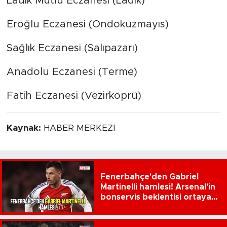
Ladik Mutlu Eczanesi (Ladik)
Eroğlu Eczanesi (Ondokuzmayıs)
Sağlık Eczanesi (Salıpazarı)
Anadolu Eczanesi (Terme)
Fatih Eczanesi (Vezirköprü)
Kaynak:
HABER MERKEZİ
Fenerbahçe'den Gabriel
Martinelli hamlesi! Arsenal'in
bonservis beklentisi ortaya
çıktı