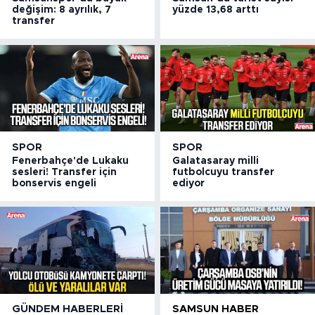
değişim: 8 ayrılık, 7
yüzde 13,68 arttı
transfer
SPOR
SPOR
Fenerbahçe'de Lukaku
Galatasaray milli
sesleri! Transfer için
futbolcuyu transfer
bonservis engeli
ediyor
GÜNDEM HABERLERI
SAMSUN HABER