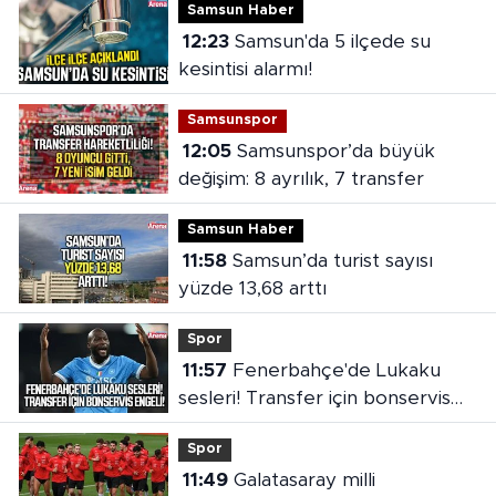
Samsun Haber
12:23
Samsun'da 5 ilçede su
kesintisi alarmı!
Samsunspor
12:05
Samsunspor’da büyük
değişim: 8 ayrılık, 7 transfer
Samsun Haber
11:58
Samsun’da turist sayısı
yüzde 13,68 arttı
Spor
11:57
Fenerbahçe'de Lukaku
sesleri! Transfer için bonservis
engeli
Spor
11:49
Galatasaray milli