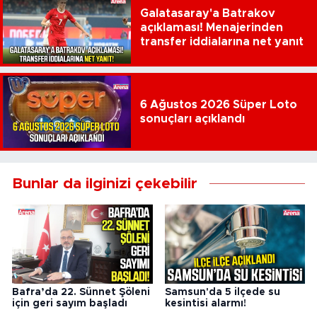
Galatasaray'a Batrakov
açıklaması! Menajerinden
transfer iddialarına net yanıt
6 Ağustos 2026 Süper Loto
sonuçları açıklandı
Bunlar da ilginizi çekebilir
Bafra’da 22. Sünnet Şöleni
Samsun'da 5 ilçede su
için geri sayım başladı
kesintisi alarmı!