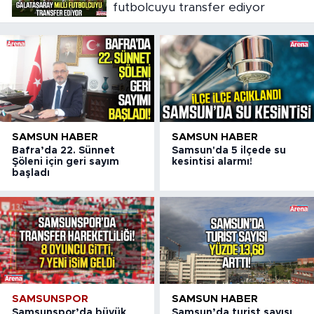
futbolcuyu transfer ediyor
SAMSUN HABER
SAMSUN HABER
Bafra’da 22. Sünnet
Samsun'da 5 ilçede su
Şöleni için geri sayım
kesintisi alarmı!
başladı
SAMSUNSPOR
SAMSUN HABER
Samsunspor’da büyük
Samsun’da turist sayısı