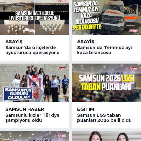
ASAYIŞ
ASAYIŞ
Samsun'da o ilçelerde
Samsun'da Temmuz ayı
uyuşturucu operasyonu
kaza bilançosu
SAMSUN HABER
EĞITIM
Samsunlu kızlar Türkiye
Samsun LGS taban
şampiyonu oldu
puanları 2026 belli oldu