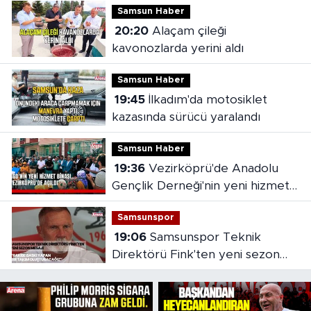
Samsun Haber
20:20
Alaçam çileği
kavonozlarda yerini aldı
Samsun Haber
19:45
İlkadım'da motosiklet
kazasında sürücü yaralandı
Samsun Haber
19:36
Vezirköprü'de Anadolu
Gençlik Derneği'nin yeni hizmet
binası açıldı
Samsunspor
19:06
Samsunspor Teknik
Direktörü Fink'ten yeni sezon
mesajı