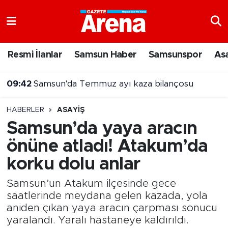
Nöbetçi Eczaneler
Resmi İlanlar
Samsun Haber
Samsunspor
As
Hava Durumu
09:42
Samsun'da Temmuz ayı kaza bilançosu
Samsun Namaz Vakitleri
HABERLER
ASAYIŞ
Trafik Durumu
Samsun’da yaya aracın
önüne atladı! Atakum’da
Süper Lig Puan Durumu ve Fikstür
korku dolu anlar
Tüm Manşetler
Samsun’un Atakum ilçesinde gece
Son Dakika Haberleri
saatlerinde meydana gelen kazada, yola
aniden çıkan yaya aracın çarpması sonucu
yaralandı. Yaralı hastaneye kaldırıldı.
Haber Arşivi