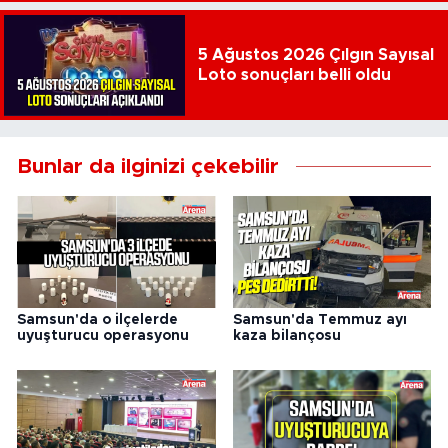
5 Ağustos 2026 Çılgın Sayısal
Loto sonuçları belli oldu
Bunlar da ilginizi çekebilir
Samsun'da o ilçelerde
Samsun'da Temmuz ayı
uyuşturucu operasyonu
kaza bilançosu