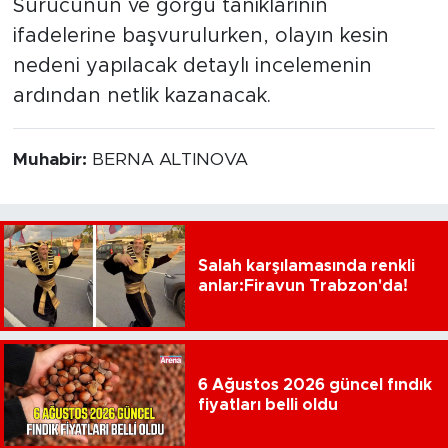
Sürücünün ve görgü tanıklarının
ifadelerine başvurulurken, olayın kesin
nedeni yapılacak detaylı incelemenin
ardından netlik kazanacak.
Muhabir:
BERNA ALTINOVA
Salah karşılamasında renkli
anlar:Firavun Trabzon'da!
6 Ağustos 2026 güncel fındık
fiyatları belli oldu