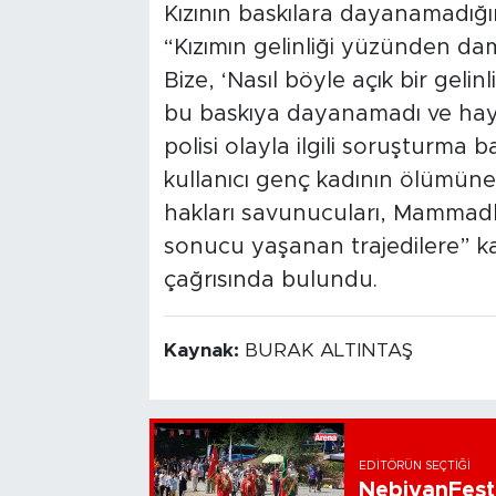
Kızının baskılara dayanamadı
“Kızımın gelinliği yüzünden dama
Bize, ‘Nasıl böyle açık bir gelinl
bu baskıya dayanamadı ve haya
polisi olayla ilgili soruşturma
kullanıcı genç kadının ölümüne 
hakları savunucuları, Mammadli
sonucu yaşanan trajedilere” ka
çağrısında bulundu.
Kaynak:
BURAK ALTINTAŞ
EDITÖRÜN SEÇTIĞI
NebiyanFest