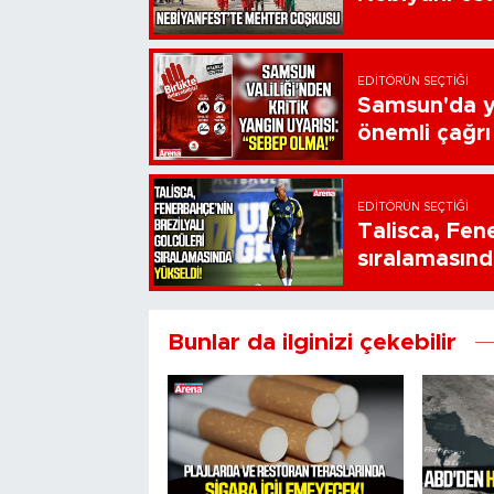
EDITÖRÜN SEÇTIĞI
Samsun'da ya
önemli çağrı
EDITÖRÜN SEÇTIĞI
Talisca, Fen
sıralamasınd
Bunlar da ilginizi çekebilir