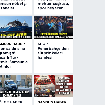
amsun nöbetçi
mehter coşkusu,
czaneler
spor heyecanı
AMSUN HABER
SPOR
on saldırısına
Fenerbahçe'den
ramıştı!
sürpriz kaleci
sarlı Türk
hamlesi
emisi Samsun'a
tirildi
ÖLGE HABER
SAMSUN HABER