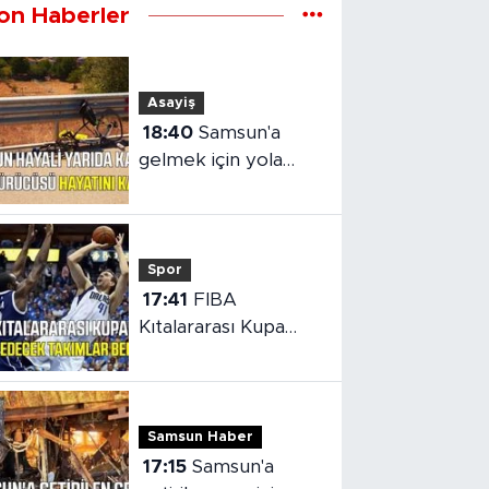
on Haberler
Asayiş
18:40
Samsun'a
gelmek için yola
çıkan bisikletiye
otomobil çarptı
Spor
17:41
FIBA
Kıtalararası Kupa
2026’da mücadele
edecek takımlar
belli oldu
Samsun Haber
17:15
Samsun'a