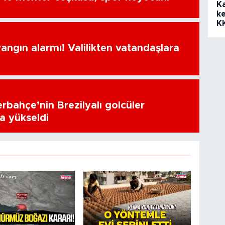
K
ke
K
ngın alarmı! Valilikten vatandaşlara
erbahçe’nin Brezilyalı golcüler
a yükseldi