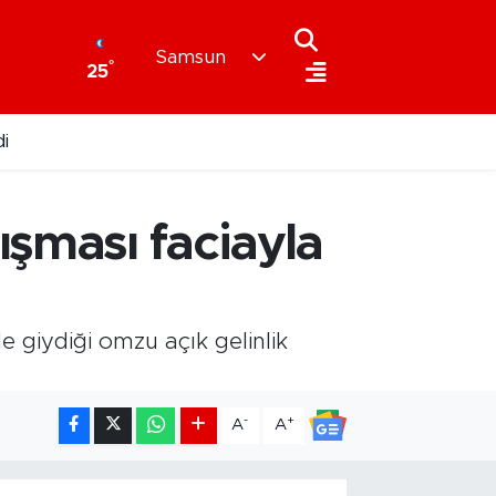
Samsun
°
25
i
ışması faciayla
giydiği omzu açık gelinlik
-
+
A
A