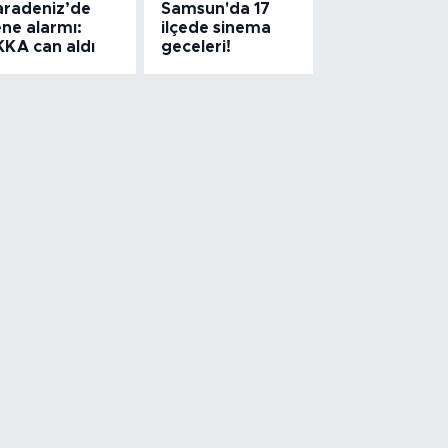
aradeniz’de
Samsun'da 17
ne alarmı:
ilçede sinema
KKA can aldı
geceleri!