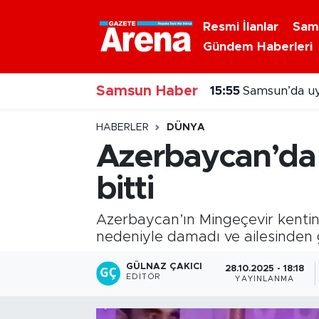
Resmi İlanlar
Sam
Gündem Haberleri
Nöbetçi Eczaneler
Samsun Haber
Hava Durumu
15:55
Samsun’da uy
Samsun Namaz Vakitleri
HABERLER
DÜNYA
Azerbaycan’da o
Trafik Durumu
bitti
Süper Lig Puan Durumu ve Fikstür
Azerbaycan’ın Mingeçevir kenti
Tüm Manşetler
nedeniyle damadı ve ailesinden 
GÜLNAZ ÇAKICI
28.10.2025 - 18:18
Son Dakika Haberleri
EDITÖR
YAYINLANMA
Haber Arşivi