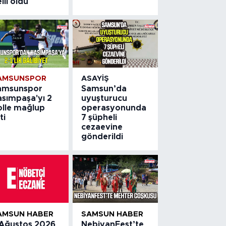
lli oldu
şüpheli cezaevine
gönderildi
AMSUNSPOR
ASAYIŞ
amsunspor
Samsun’da
asımpaşa'yı 2
uyuşturucu
olle mağlup
operasyonunda
ti
7 şüpheli
cezaevine
gönderildi
AMSUN HABER
SAMSUN HABER
 Ağustos 2026
NebiyanFest’te