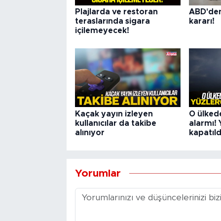
Plajlarda ve restoran
ABD'de
teraslarında sigara
kararı!
içilemeyecek!
Kaçak yayın izleyen
O ülked
kullanıcılar da takibe
alarmı! 
alınıyor
kapatıld
Yorumlar