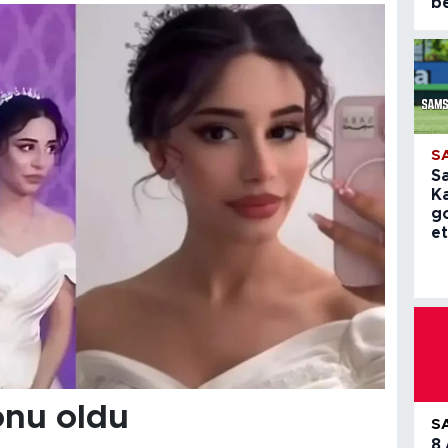
be
S
S
K
g
et
onu oldu
S
8