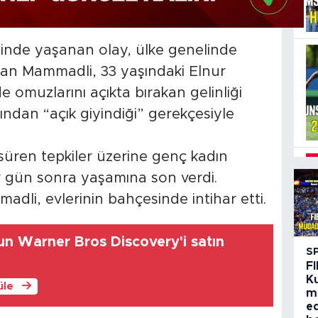
inde yaşanan olay, ülke genelinde
aman Mammadli, 33 yaşındaki Elnur
 omuzlarını açıkta bırakan gelinliği
ından “açık giyindiği” gerekçesiyle
üren tepkiler üzerine genç kadın
ir gün sonra yaşamına son verdi.
adli, evlerinin bahçesinde intihar etti.
n Warner Bros Discovery'i satın
S
FI
K
üle
m
e