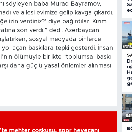
ğını söyleyen baba Murad Bayramov,
S
e
dı ve ailesi evimize gelip kavga çıkardı.
iğe izin verdiniz?’ diye bağırdılar. Kızım
tına son verdi.” dedi. Azerbaycan
 başlatırken, sosyal medyada binlerce
yol açan baskılara tepki gösterdi. İnsan
S
’nin ölümüyle birlikte “toplumsal baskı
Dr
rşı daha güçlü yasal önlemler alınması
uğ
Ha
g
ge
B
’te mehter coşkusu, spor heyecanı