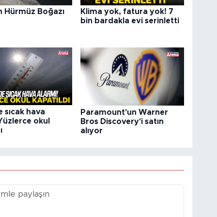
n Hürmüz Boğazı
Klima yok, fatura yok! 7
bin bardakla evi serinletti
e sıcak hava
Paramount'un Warner
Yüzlerce okul
Bros Discovery'i satın
ı
alıyor