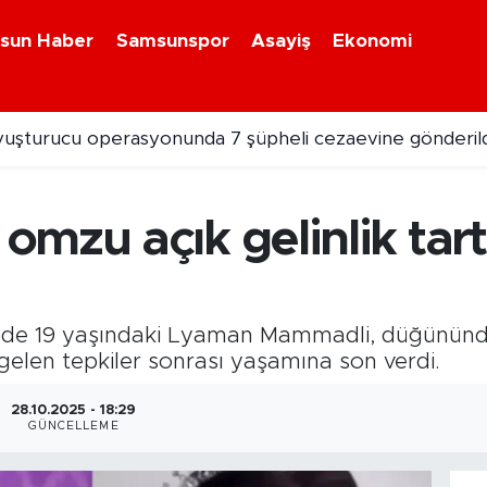
sun Haber
Samsunspor
Asayiş
Ekonomi
uşturucu operasyonunda 7 şüpheli cezaevine gönderild
mzu açık gelinlik tart
nde 19 yaşındaki Lyaman Mammadli, düğününde 
gelen tepkiler sonrası yaşamına son verdi.
28.10.2025 - 18:29
GÜNCELLEME