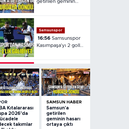
getirilen geminin
hasarı ortaya çıktı
Samsunspor
16:56
Samsunspor
Kasımpaşa'yı 2 golle
mağlup etti
Samsun Haber
16:00
8 Ağustos
2026 Samsun
nöbetçi eczaneler
POR
SAMSUN HABER
Asayiş
BA Kıtalararası
Samsun'a
15:55
Samsun’da
upa 2026’da
getirilen
uyuşturucu
ücadele
geminin hasarı
decek takımlar
ortaya çıktı
operasyonunda 7