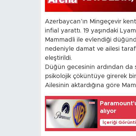
Azerbaycan’ın Mingeçevir kent
infial yarattı. 19 yaşındaki Ly
Mammadli ile evlendiği düğünde
nedeniyle damat ve ailesi taraf
eleştirildi.
Düğün gecesinin ardından da s
psikolojik çöküntüye girerek b
Ailesinin aktardığına göre Mamm
Paramount'u
alıyor
İçeriği Görünt