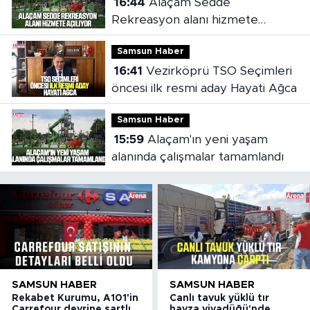
16:44
Alaçam Sedde
Rekreasyon alanı hizmete
açılıyor
Samsun Haber
16:41
Vezirköprü TSO Seçimleri
öncesi ilk resmi aday Hayati Ağca
Samsun Haber
15:59
Alaçam'ın yeni yaşam
alanında çalışmalar tamamlandı
SAMSUN HABER
SAMSUN HABER
Rekabet Kurumu, A101'in
Canlı tavuk yüklü tır
Carrefour devrine şartlı
havza viyadüğü'nde