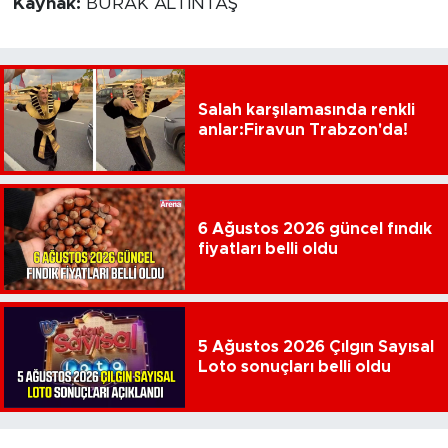
Kaynak:
BURAK ALTINTAŞ
Salah karşılamasında renkli
anlar:Firavun Trabzon'da!
6 Ağustos 2026 güncel fındık
fiyatları belli oldu
5 Ağustos 2026 Çılgın Sayısal
Loto sonuçları belli oldu