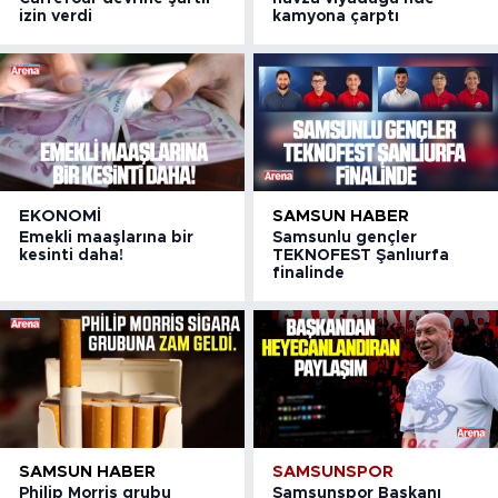
izin verdi
kamyona çarptı
EKONOMI
SAMSUN HABER
Emekli maaşlarına bir
Samsunlu gençler
kesinti daha!
TEKNOFEST Şanlıurfa
finalinde
SAMSUN HABER
SAMSUNSPOR
Philip Morris grubu
Samsunspor Başkanı