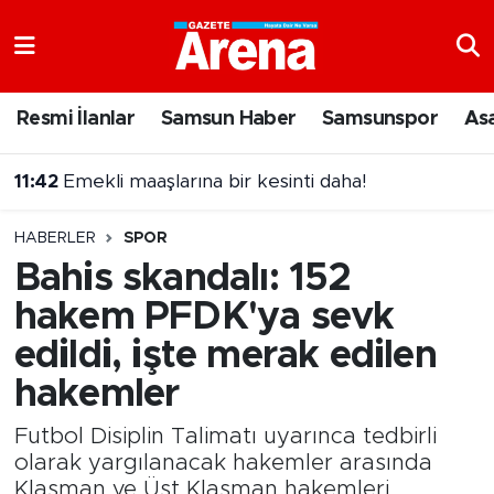
Nöbetçi Eczaneler
Resmi İlanlar
Samsun Haber
Samsunspor
As
11:42
Emekli maaşlarına bir kesinti daha!
Hava Durumu
11:38
Canlı tavuk yüklü tır havza viyadüğü'nde kamyona çarptı
Samsun Namaz Vakitleri
HABERLER
SPOR
Trafik Durumu
Bahis skandalı: 152
hakem PFDK'ya sevk
Süper Lig Puan Durumu ve Fikstür
edildi, işte merak edilen
Tüm Manşetler
hakemler
Son Dakika Haberleri
Futbol Disiplin Talimatı uyarınca tedbirli
olarak yargılanacak hakemler arasında
Haber Arşivi
Klasman ve Üst Klasman hakemleri