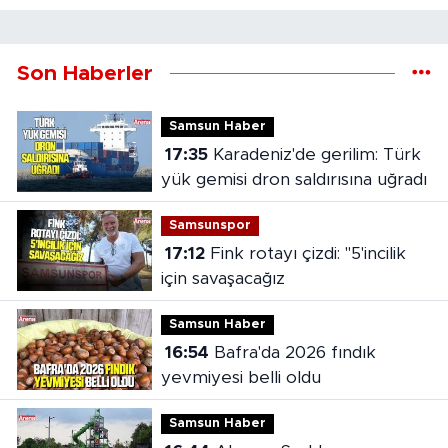
Son Haberler
Samsun Haber
17:35
Karadeniz'de gerilim: Türk
yük gemisi dron saldırısına uğradı
Samsunspor
17:12
Fink rotayı çizdi: "5'incilik
için savaşacağız
Samsun Haber
16:54
Bafra'da 2026 fındık
yevmiyesi belli oldu
Samsun Haber