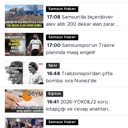
Samsun Haber
17:08
Samsun'da biçerdöver
alev aldı: 200 dekar alan zarar
gördü
Samsun Haber
17:00
Samsunspor'un Traore
planında maaş engeli!
Spor
16:48
Trabzonspor'dan çifte
bomba: sıra Nunez'de
Eğitim
16:41
2026-YÖKDİL/2 soru
kitapçığı ve cevap anahtarı
yayımlandı
Samsun Haber