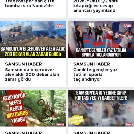
Trabzonspor'dan çifte
2026-YÖKDİL/2 soru
bomba: sıra Nunez'de
kitapçığı ve cevap
anahtarı yayımlandı
SAMSUN HABER
SAMSUN HABER
Samsun'da biçerdöver
Canik'te gençler yaz
alev aldı: 200 dekar alan
tatilini sporla
zarar gördü
taçlandırıyor
SAMSUN HABER
SAMSUN HABER