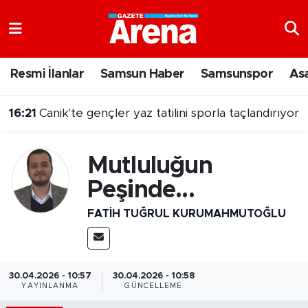
Nöbetçi Eczaneler
Resmi İlanlar
Samsun Haber
Samsunspor
As
Hava Durumu
16:21
Canik'te gençler yaz tatilini sporla taçlandırıyor
Samsun Namaz Vakitleri
Trafik Durumu
Mutluluğun
Peşinde...
Süper Lig Puan Durumu ve Fikstür
FATIH TUĞRUL KURUMAHMUTOĞLU
Tüm Manşetler
Son Dakika Haberleri
30.04.2026 - 10:57
30.04.2026 - 10:58
YAYINLANMA
GÜNCELLEME
Haber Arşivi