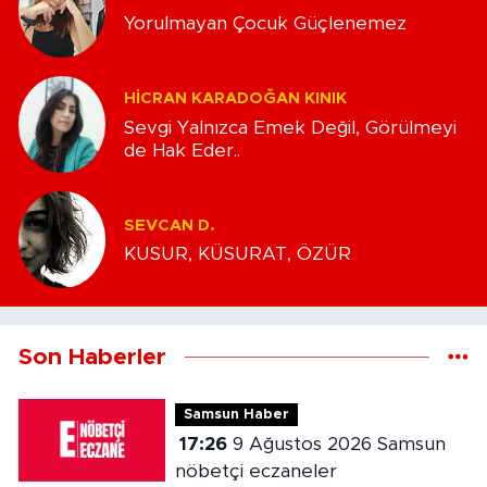
Yorulmayan Çocuk Güçlenemez
HICRAN KARADOĞAN KINIK
Sevgi Yalnızca Emek Değil, Görülmeyi
de Hak Eder..
SEVCAN D.
KUSUR, KÜSURAT, ÖZÜR
Son Haberler
Samsun Haber
17:26
9 Ağustos 2026 Samsun
nöbetçi eczaneler