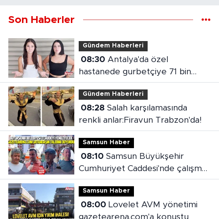
Son Haberler
Gündem Haberleri
08:30
Antalya'da özel
hastanede gurbetçiye 71 bin
liralık fatura
Gündem Haberleri
08:28
Salah karşılamasında
renkli anlar:Firavun Trabzon'da!
Samsun Haber
08:10
Samsun Büyükşehir
Cumhuriyet Caddesi'nde çalışma
başlattı
Samsun Haber
08:00
Lovelet AVM yönetimi
gazetearena.com'a konuştu