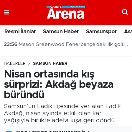
Nöbetçi Eczaneler
Resmi İlanlar
Samsun Haber
Samsunspor
As
Hava Durumu
23:05
Fenerbahçe Sturm Graz'ı 2-0 Mağlup Etti
Samsun Namaz Vakitleri
HABERLER
SAMSUN HABER
Trafik Durumu
Nisan ortasında kış
sürprizi: Akdağ beyaza
Süper Lig Puan Durumu ve Fikstür
büründü
Tüm Manşetler
Samsun’un Ladik ilçesinde yer alan Ladik
Son Dakika Haberleri
Akdağ, nisan ayında etkili olan kar
yağışıyla birlikte adeta kışa geri döndü.
Haber Arşivi