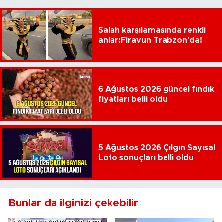
Salah karşılamasında renkli
anlar:Firavun Trabzon'da!
6 Ağustos 2026 güncel fındık
fiyatları belli oldu
5 Ağustos 2026 Çılgın Sayısal
Loto sonuçları belli oldu
Bunlar da ilginizi çekebilir