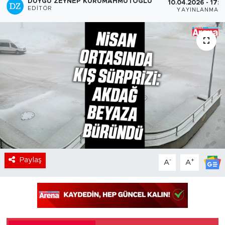
DUYGU ZEYNEP KURUMAHMUTOĞLU
10.04.2026 - 17:4
EDITÖR
YAYINLANMA
Paylaş
-
+
A
A