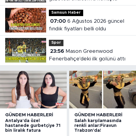
Samsun Haber
07:00
6 Ağustos 2026 güncel
fındık fiyatları belli oldu
Spor
23:56
Mason Greenwood
Fenerbahçe'deki ilk golünü attı
GÜNDEM HABERLERI
GÜNDEM HABERLERI
Antalya'da özel
Salah karşılamasında
hastanede gurbetçiye 71
renkli anlar:Firavun
bin liralık fatura
Trabzon'da!