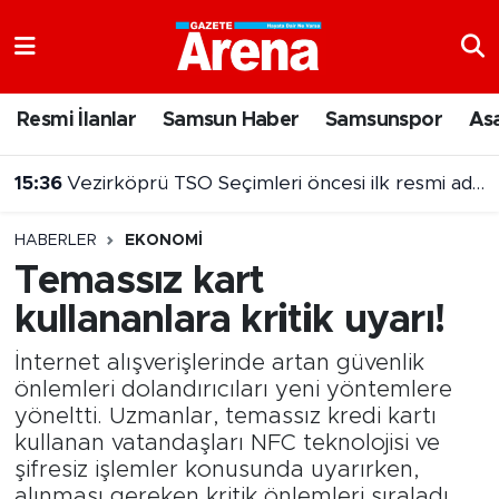
Nöbetçi Eczaneler
Resmi İlanlar
Samsun Haber
Samsunspor
As
Hava Durumu
15:36
Vezirköprü TSO Seçimleri öncesi ilk resmi aday Hayati Ağca
Samsun Namaz Vakitleri
HABERLER
EKONOMI
Trafik Durumu
Temassız kart
kullananlara kritik uyarı!
Süper Lig Puan Durumu ve Fikstür
İnternet alışverişlerinde artan güvenlik
Tüm Manşetler
önlemleri dolandırıcıları yeni yöntemlere
yöneltti. Uzmanlar, temassız kredi kartı
Son Dakika Haberleri
kullanan vatandaşları NFC teknolojisi ve
şifresiz işlemler konusunda uyarırken,
Haber Arşivi
alınması gereken kritik önlemleri sıraladı.