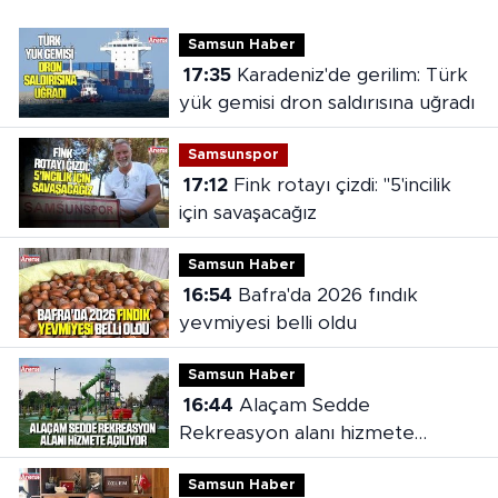
Samsun Haber
17:35
Karadeniz'de gerilim: Türk
yük gemisi dron saldırısına uğradı
Samsunspor
17:12
Fink rotayı çizdi: "5'incilik
için savaşacağız
Samsun Haber
16:54
Bafra'da 2026 fındık
yevmiyesi belli oldu
Samsun Haber
16:44
Alaçam Sedde
Rekreasyon alanı hizmete
açılıyor
Samsun Haber