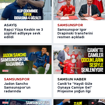
ASAYIŞ
SAMSUNSPOR
Rapçi Yüşa Keskin ve 3
Samsunspor Igor
şüpheli adliyeye sevk
Drapinski transferini
edildi
resmen açıkladı
SAMSUNSPOR
SAMSUN HABER
Jadon Sancho
Canik'te "Haydi Güle
Samsunspor'un
Oynaya Camiye Gel"
radarında
Projesine yoğun ilgi