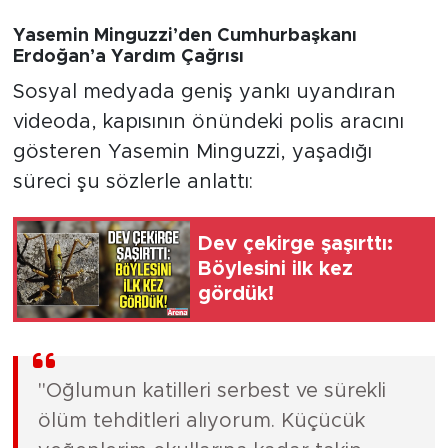
Yasemin Minguzzi’den Cumhurbaşkanı
Erdoğan’a Yardım Çağrısı
Sosyal medyada geniş yankı uyandıran
videoda, kapısının önündeki polis aracını
gösteren Yasemin Minguzzi, yaşadığı
süreci şu sözlerle anlattı:
Dev çekirge şaşırttı:
Böylesini ilk kez
gördük!
"Oğlumun katilleri serbest ve sürekli
ölüm tehditleri alıyorum. Küçücük