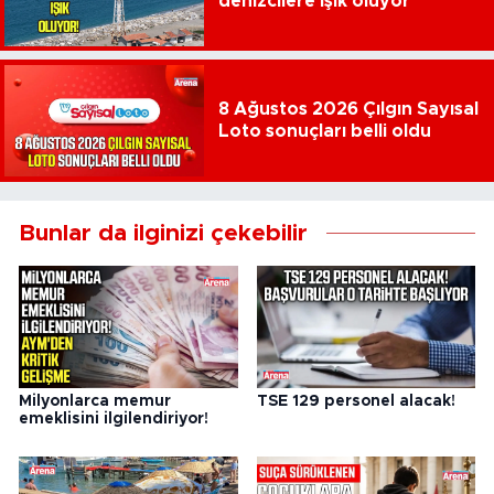
denizcilere ışık oluyor
8 Ağustos 2026 Çılgın Sayısal
Loto sonuçları belli oldu
Bunlar da ilginizi çekebilir
Milyonlarca memur
TSE 129 personel alacak!
emeklisini ilgilendiriyor!