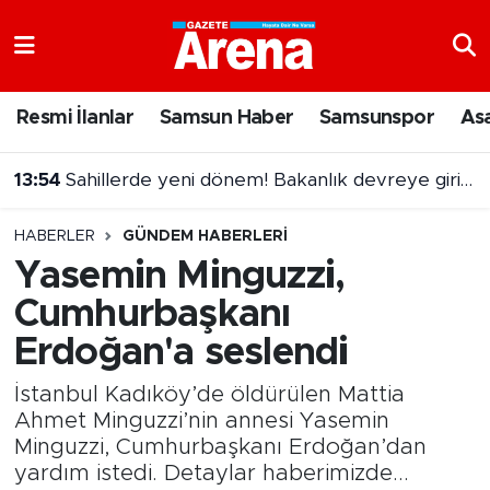
Nöbetçi Eczaneler
Resmi İlanlar
Samsun Haber
Samsunspor
As
Hava Durumu
13:54
Sahillerde yeni dönem! Bakanlık devreye giriyor
Samsun Namaz Vakitleri
13:31
Samsun'daki cinayet şüphelisi adliyeye sevk edildi
HABERLER
GÜNDEM HABERLERI
Trafik Durumu
Yasemin Minguzzi,
Cumhurbaşkanı
Süper Lig Puan Durumu ve Fikstür
Erdoğan'a seslendi
Tüm Manşetler
İstanbul Kadıköy’de öldürülen Mattia
Son Dakika Haberleri
Ahmet Minguzzi’nin annesi Yasemin
Minguzzi, Cumhurbaşkanı Erdoğan’dan
yardım istedi. Detaylar haberimizde...
Haber Arşivi