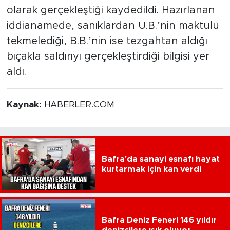
olarak gerçekleştiği kaydedildi. Hazırlanan
iddianamede, sanıklardan U.B.’nin maktulü
tekmelediği, B.B.’nin ise tezgahtan aldığı
bıçakla saldırıyı gerçekleştirdiği bilgisi yer
aldı.
Kaynak:
HABERLER.COM
Bafra'da sanayi esnafı hayat
kurtarmak için kan verdi
Bafra Deniz Feneri 146 yıldır