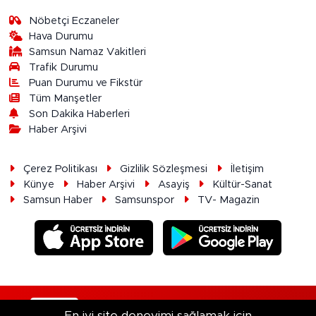
Nöbetçi Eczaneler
Hava Durumu
Samsun Namaz Vakitleri
Trafik Durumu
Puan Durumu ve Fikstür
Tüm Manşetler
Son Dakika Haberleri
Haber Arşivi
Çerez Politikası
Gizlilik Sözleşmesi
İletişim
Künye
Haber Arşivi
Asayiş
Kültür-Sanat
Samsun Haber
Samsunspor
TV- Magazin
RSS
Copyright © 2026. Her hakkı saklıdır.
En iyi site deneyimi sağlamak için