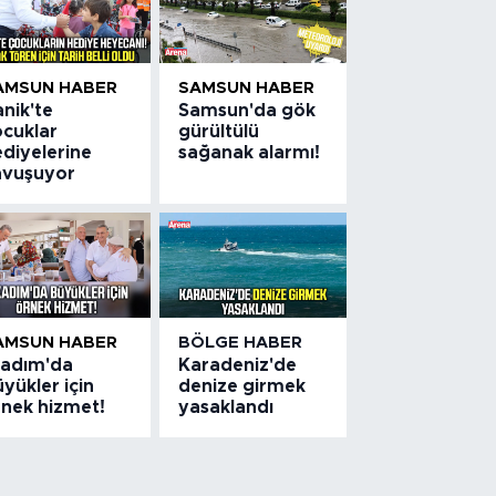
AMSUN HABER
SAMSUN HABER
nik'te
Samsun'da gök
ocuklar
gürültülü
ediyelerine
sağanak alarmı!
avuşuyor
AMSUN HABER
BÖLGE HABER
lkadım'da
Karadeniz'de
yükler için
denize girmek
rnek hizmet!
yasaklandı