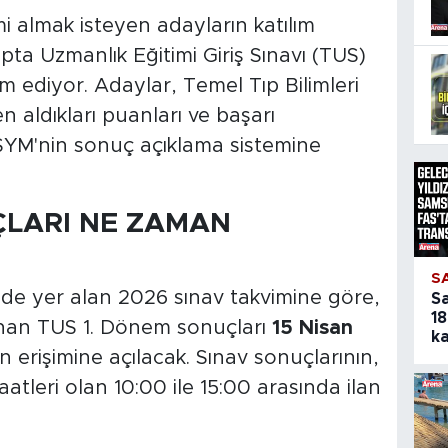
i almak isteyen adayların katılım
ıpta Uzmanlık Eğitimi Giriş Sınavı (TUS)
 ediyor. Adaylar, Temel Tıp Bilimleri
den aldıkları puanları ve başarı
SYM'nin sonuç açıklama sistemine
ÇLARI NE ZAMAN
S
nde yer alan 2026 sınav takvimine göre,
S
18
anan TUS 1. Dönem sonuçları
15 Nisan
ka
 erişimine açılacak. Sınav sonuçlarının,
tleri olan 10:00 ile 15:00 arasında ilan