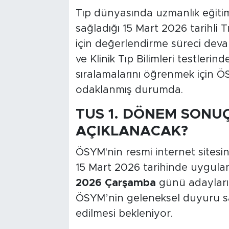
Tıp dünyasında uzmanlık eğitim
sağladığı 15 Mart 2026 tarihli T
için değerlendirme süreci devam
ve Klinik Tıp Bilimleri testlerin
sıralamalarını öğrenmek için Ö
odaklanmış durumda.
TUS 1. DÖNEM SONU
AÇIKLANACAK?
ÖSYM'nin resmi internet sitesi
15 Mart 2026 tarihinde uygul
2026 Çarşamba
günü adayların
ÖSYM’nin geleneksel duyuru saa
edilmesi bekleniyor.