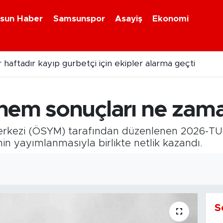
sun Haber
Samsunspor
Asayiş
Ekonomi
 haftadır kayıp gurbetçi için ekipler alarma geçti
uklar hediyelerine kavuşuyor
nem sonuçları ne zama
rkezi (ÖSYM) tarafından düzenlenen 2026-TUS
nin yayımlanmasıyla birlikte netlik kazandı.
S