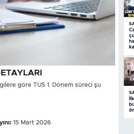
S
Ca
ç
h
k
DETAYLARI
gilere göre TUS 1. Dönem süreci şu
S
İ
bü
ö
ını:
15 Mart 2026