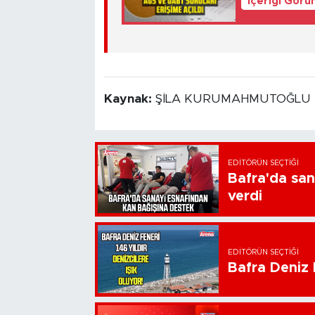
İçeriği Görü
Kaynak:
ŞİLA KURUMAHMUTOĞLU
EDITÖRÜN SEÇTIĞI
Bafra'da san
verdi
EDITÖRÜN SEÇTIĞI
Bafra Deniz F