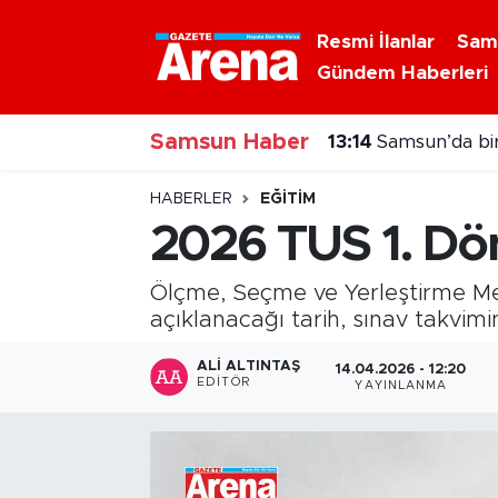
Resmi İlanlar
Sam
Gündem Haberleri
Nöbetçi Eczaneler
13:14
Samsun’da bir
Samsun Haber
Hava Durumu
13:06
Canik'te çoc
Samsun Namaz Vakitleri
HABERLER
EĞITIM
2026 TUS 1. Dö
Trafik Durumu
Ölçme, Seçme ve Yerleştirme Me
Süper Lig Puan Durumu ve Fikstür
açıklanacağı tarih, sınav takvimi
Tüm Manşetler
ALI ALTINTAŞ
14.04.2026 - 12:20
EDITÖR
YAYINLANMA
Son Dakika Haberleri
Haber Arşivi