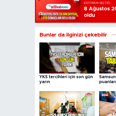
EDITÖRÜN SEÇTIĞI
8 Ağustos 20
oldu
Bunlar da ilginizi çekebilir
YKS tercihleri için son gün
Samsun
yarın
puanları