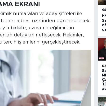
AMA EKRANI
G
kimlik numaraları ve aday şifreleri ile
H
ternet adresi üzerinden öğrenebilecek.
Sa
d
yla birlikte, uzmanlık eğitimi için
d
enjan detayları netleşecek. Hekimler,
 tercih işlemlerini gerçekleştirecek.
S
S
Mi
Ç
T
a