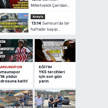
Milletvekili Çan'dan
TBMM'de çocuk
Asayiş
adaleti vurgusu
13:14
Samsun’da bir
haftadır kayıp
gurbetçi için ekipler
alarma geçti
AMSUNSPOR
EĞITIM
amsunspor
YKS tercihleri
'lik yıldızı
için son gün
drosuna kattı!
yarın