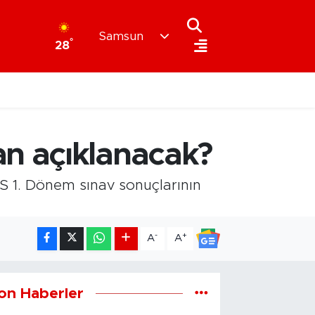
Samsun
°
28
n açıklanacak?
 1. Dönem sınav sonuçlarının
-
+
A
A
on Haberler