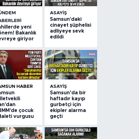
ÜNDEM
ASAYIŞ
Samsun'daki
ABERLERI
cinayet şüphelisi
hillerde yeni
adliyeye sevk
önem! Bakanlık
edildi
evreye giriyor
AMSUN HABER
ASAYIŞ
amsun
Samsun’da bir
lletvekili
haftadır kayıp
an'dan
gurbetçi için
BMM'de çocuk
ekipler alarma
daleti vurgusu
geçti