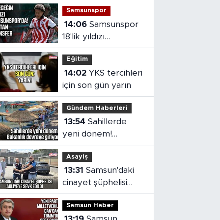
Samsunspor
14:06
Samsunspor
18'lik yıldızı
kadrosuna kattı!
Eğitim
14:02
YKS tercihleri
için son gün yarın
Gündem Haberleri
13:54
Sahillerde
yeni dönem!
Bakanlık devreye
Asayiş
giriyor
13:31
Samsun'daki
cinayet şüphelisi
adliyeye sevk edildi
Samsun Haber
13:19
Samsun