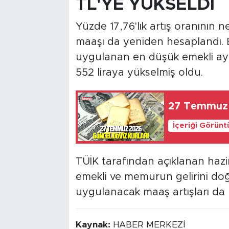
TL'YE YÜKSELDİ
Yüzde 17,76'lık artış oranının n
maaşı da yeniden hesaplandı. 
uygulanan en düşük emekli aylı
552 liraya yükselmiş oldu.
27 Temmuz 2
İçeriği Görünt
TÜİK tarafından açıklanan hazir
emekli ve memurun gelirini do
uygulanacak maaş artışları da
Kaynak:
HABER MERKEZİ