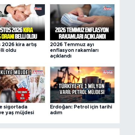
 2026 kira artış
2026 Temmuz ayı
lli oldu
enflasyon rakamları
açıklandı
e sigortada
Erdoğan: Petrol için tarihi
ve yaş müjdesi
adım