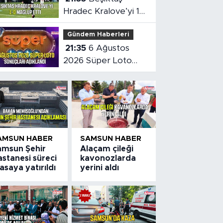
Hradec Kralove’yi 1-
0 mağlup etti
Gündem Haberleri
21:35
6 Ağustos
2026 Süper Loto
sonuçları açıklandı
AMSUN HABER
SAMSUN HABER
amsun Şehir
Alaçam çileği
stanesi süreci
kavonozlarda
saya yatırıldı
yerini aldı