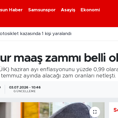
sun Haber
Samsunspor
Asayiş
Ekonomi
osiklet kazasında 1 kişi yaralandı
r maaş zammı belli o
ÜİK) haziran ayı enflasyonunu yüzde 0,99 olara
temmuz ayında alacağı zam oranları netleşti.
9
03.07.2026 - 10:46
GÜNCELLEME
S