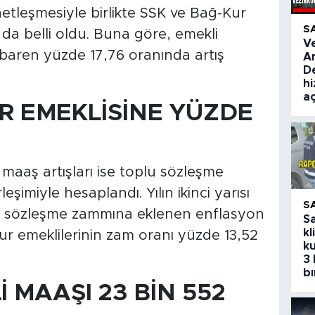
 netleşmesiyle birlikte SSK ve Bağ-Kur
S
 da belli oldu. Buna göre, emekli
V
baren yüzde 17,76 oranında artış
A
De
hi
aç
 EMEKLİSİNE YÜZDE
aaş artışları ise toplu sözleşme
şimiyle hesaplandı. Yılın ikinci yarısı
S
plu sözleşme zammına eklenen enflasyon
S
kl
ur emeklilerinin zam oranı yüzde 13,52
ku
3 
bı
 MAAŞI 23 BİN 552