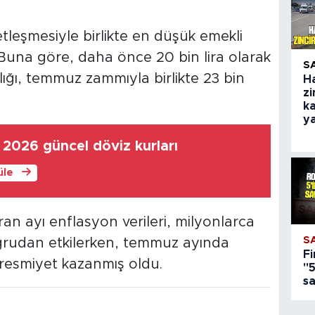
etleşmesiyle birlikte en düşük emekli
Buna göre, daha önce 20 bin lira olarak
S
ğı, temmuz zammıyla birlikte 23 bin
H
zi
ka
y
026 güncel döviz kurları
üle
an ayı enflasyon verileri, milyonlarca
S
ğrudan etkilerken, temmuz ayında
Fi
 resmiyet kazanmış oldu.
"5
s