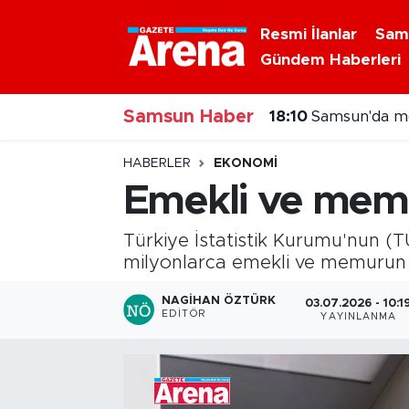
Resmi İlanlar
Sam
Gündem Haberleri
Nöbetçi Eczaneler
Samsun Haber
Hava Durumu
18:10
Samsun'da mot
Samsun Namaz Vakitleri
HABERLER
EKONOMI
Emekli ve memu
Trafik Durumu
Türkiye İstatistik Kurumu'nun (T
Süper Lig Puan Durumu ve Fikstür
milyonlarca emekli ve memurun 
Tüm Manşetler
NAGIHAN ÖZTÜRK
03.07.2026 - 10:1
EDITÖR
YAYINLANMA
Son Dakika Haberleri
Haber Arşivi