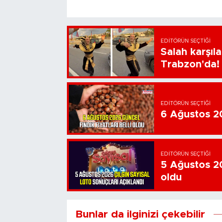
EDITÖRÜN SEÇTIĞI
Salah karşıl
Trabzon'da!
EDITÖRÜN SEÇTIĞI
6 Ağustos 202
EDITÖRÜN SEÇTIĞI
5 Ağustos 20
oldu
Bunlar da ilginizi çekebilir