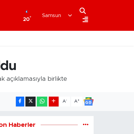
Samsun
°
20
ldu
k açıklamasıyla birlikte
-
+
A
A
on Haberler