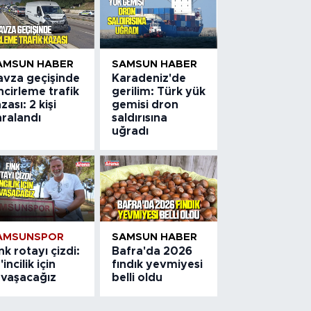
AMSUN HABER
SAMSUN HABER
avza geçişinde
Karadeniz'de
ncirleme trafik
gerilim: Türk yük
zası: 2 kişi
gemisi dron
aralandı
saldırısına
uğradı
AMSUNSPOR
SAMSUN HABER
nk rotayı çizdi:
Bafra'da 2026
'incilik için
fındık yevmiyesi
avaşacağız
belli oldu