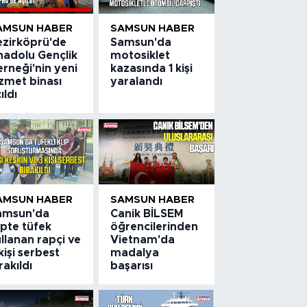
AMSUN HABER
SAMSUN HABER
ezirköprü'de
Samsun'da
nadolu Gençlik
motosiklet
rneği'nin yeni
kazasında 1 kişi
zmet binası
yaralandı
ıldı
AMSUN HABER
SAMSUN HABER
amsun'da
Canik BİLSEM
ipte tüfek
öğrencilerinden
llanan rapçi ve
Vietnam'da
kişi serbest
madalya
rakıldı
başarısı