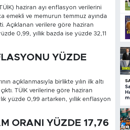
TÜİK) haziran ayı enflasyon verilerini
larca emekli ve memurun temmuz ayında
i. Açıklanan verilere göre haziran
zde 0,99, yıllık bazda ise yüzde 32,11
FLASYONU YÜZDE
S
n açıklanmasıyla birlikte yılın ilk altı
S
çıktı. TÜİK verilerine göre haziran
Ha
ma
lık yüzde 0,99 artarken, yıllık enflasyon
M ORANI YÜZDE 17,76