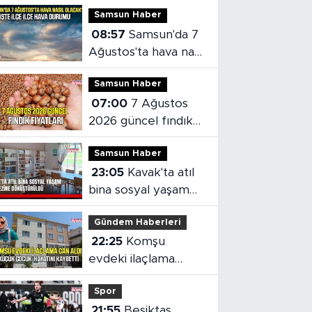
Samsun Haber
08:57
Samsun'da 7
Ağustos'ta hava nasıl
olacak?
Samsun Haber
07:00
7 Ağustos
2026 güncel fındık
fiyatları
Samsun Haber
23:05
Kavak'ta atıl
bina sosyal yaşam
merkezine
Gündem Haberleri
dönüştürüldü
22:25
Komşu
evdeki ilaçlama
küçük çocuğun
Spor
ölümüne neden oldu
21:55
Beşiktaş