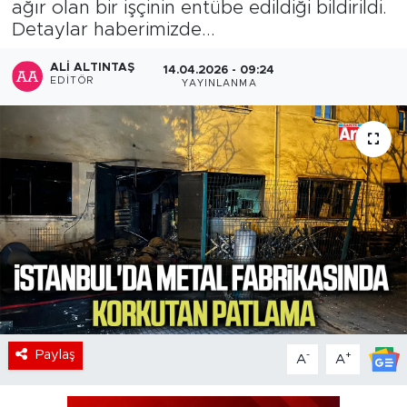
ağır olan bir işçinin entübe edildiği bildirildi.
Detaylar haberimizde...
ALI ALTINTAŞ
14.04.2026 - 09:24
EDITÖR
YAYINLANMA
Paylaş
-
+
A
A