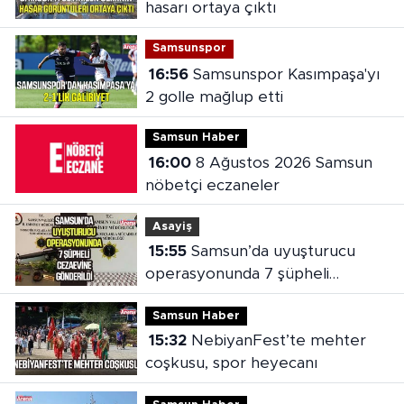
hasarı ortaya çıktı
Samsunspor
16:56
Samsunspor Kasımpaşa'yı
2 golle mağlup etti
Samsun Haber
16:00
8 Ağustos 2026 Samsun
nöbetçi eczaneler
Asayiş
15:55
Samsun’da uyuşturucu
operasyonunda 7 şüpheli
cezaevine gönderildi
Samsun Haber
15:32
NebiyanFest’te mehter
coşkusu, spor heyecanı