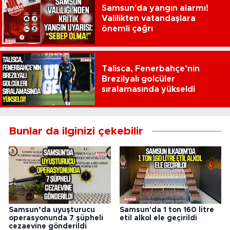
Samsun'da yangın alarmı!
Valilikten vatandaşlara
önemli çağrı
Talisca, Fenerbahçe’nin
Brezilyalı golcüler
sıralamasında yükseldi
Bunlar da ilginizi çekebilir
Samsun’da uyuşturucu
Samsun'da 1 ton 160 litre
operasyonunda 7 şüpheli
etil alkol ele geçirildi
cezaevine gönderildi