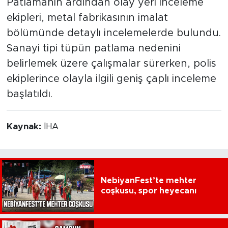
Patlamanın ardından olay yeri inceleme
ekipleri, metal fabrikasının imalat
bölümünde detaylı incelemelerde bulundu.
Sanayi tipi tüpün patlama nedenini
belirlemek üzere çalışmalar sürerken, polis
ekiplerince olayla ilgili geniş çaplı inceleme
başlatıldı.
Kaynak:
İHA
NebiyanFest’te mehter
coşkusu, spor heyecanı