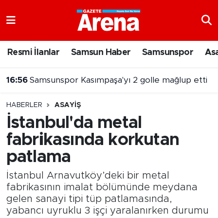
Nöbetçi Eczaneler
Resmi İlanlar
Samsun Haber
Samsunspor
As
Hava Durumu
16:56
Samsunspor Kasımpaşa'yı 2 golle mağlup etti
Samsun Namaz Vakitleri
HABERLER
ASAYIŞ
Trafik Durumu
İstanbul'da metal
fabrikasında korkutan
Süper Lig Puan Durumu ve Fikstür
patlama
Tüm Manşetler
İstanbul Arnavutköy’deki bir metal
Son Dakika Haberleri
fabrikasının imalat bölümünde meydana
gelen sanayi tipi tüp patlamasında,
yabancı uyruklu 3 işçi yaralanırken durumu
Haber Arşivi