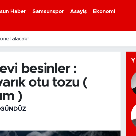
sun Haber
Samsunspor
Asayiş
Ekonomi
onel alacak!
Y
vi besinler :
arık otu tozu (
um )
 GÜNDÜZ