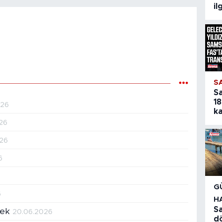
il
S
S
18
026
ka
26
026
6
G
6
H
Sa
mek
20.06.2026
d