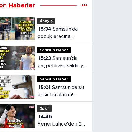
on Haberler
Asayiş
15:34
Samsun'da
çocuk aracına
uyuşturucu saklayan
Samsun Haber
şüpheli tutuklandı
15:23
Samsun'da
başpehlivan saldırıya
uğradı!
Samsun Haber
15:01
Samsun'da su
kesintisi alarmı!
SASKİ saat verdi
Spor
14:46
Fenerbahçe'den 20
milyon euro'yu aşan