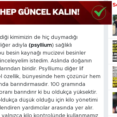
S
diği kimimizin de hiç duymadığı
iğer adıyla
(
psyllium
) sağlıklı
u besin kaynağı mucizevi besinler
 inceleyelim istedim. Aslında doğanın
rından biridir. Psylliumu diğer lif
el özellik, bünyesinde hem çözünür hem
nda barındırmasıdır. 100 gramında
oranı barındırır ki bu oldukça yüksektir.
oldukça düşük olduğu için kilo yönetimi
lendiren yardımcılar arasında yer alır.
n yalnızca kilo kontrolünde kullanmamız