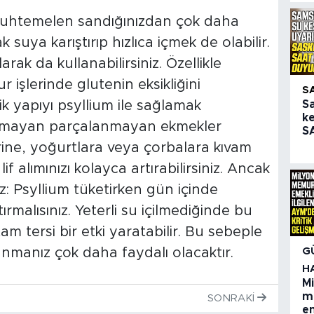
 muhtemelen sandığınızdan çok daha
 suya karıştırıp hızlıca içmek de olabilir.
arak da kullanabilirsiniz. Özellikle
 işlerinde glutenin eksikliğini
S
k yapıyı psyllium ile sağlamak
S
ke
mayan parçalanmayan ekmekler
SA
rine, yoğurtlara veya çorbalara kıvam
if alımınızı kolayca artırabilirsiniz. Ancak
z: Psyllium tüketirken gün içinde
tırmalısınız. Yeterli su içilmediğinde bu
tam tersi bir etki yaratabilir. Bu sebeple
nmanız çok daha faydalı olacaktır.
G
H
M
m
SONRAKI
em