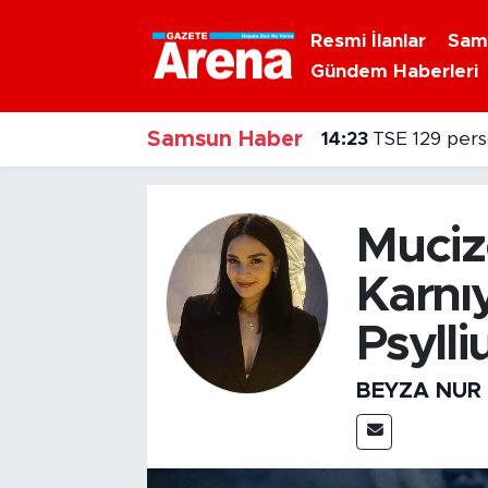
Resmi İlanlar
Sam
Gündem Haberleri
Nöbetçi Eczaneler
Samsun Haber
Hava Durumu
14:23
TSE 129 pers
Samsun Namaz Vakitleri
Mucize
Trafik Durumu
Karnıy
Süper Lig Puan Durumu ve Fikstür
Psylli
Tüm Manşetler
BEYZA NUR
Son Dakika Haberleri
Haber Arşivi