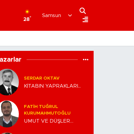
Samsun
°
28
azarlar
SERDAR OKTAV
KİTABIN YAPRAKLARI...
FATIH TUĞRUL
KURUMAHMUTOĞLU
UMUT VE DÜŞLER…