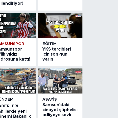
gilendiriyor!
AMSUNSPOR
EĞITIM
amsunspor
YKS tercihleri
'lik yıldızı
için son gün
drosuna kattı!
yarın
ÜNDEM
ASAYIŞ
Samsun'daki
ABERLERI
cinayet şüphelisi
hillerde yeni
adliyeye sevk
önem! Bakanlık