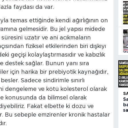
azla faydası da var.
la temas ettiğinde kendi ağırlığının on
ıvamına gelmesidir. Bu jel yapısı midede
süresini uzatır ve ani acıkmaların
sından fiziksel etkilerinden biri dışkıyı
ki geçişi kolaylaştırmasıdır ve kabızlık
e destek sağlar. Bunun yanı sıra
ler için harika bir prebiyotik kaynağıdır,
besler. Sadece sindirimle sınırlı
ni dengeleme ve kötü kolesterol olarak
S
me konusunda da bilimsel olarak
S
b
iyebiliriz. Fakat elbette ki dozu ve
sa
r. Bu sebeple emzirenler kronik hastalar
ır.