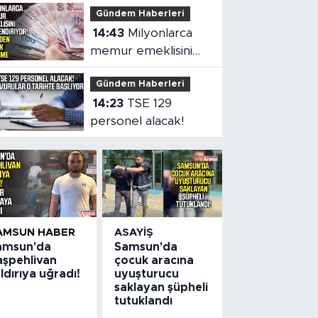
Gündem Haberleri
teklif
14:43
Milyonlarca
memur emeklisini
ilgilendiriyor!
Gündem Haberleri
14:23
TSE 129
personel alacak!
AMSUN HABER
ASAYIŞ
amsun'da
Samsun'da
aşpehlivan
çocuk aracına
ldırıya uğradı!
uyuşturucu
saklayan şüpheli
tutuklandı