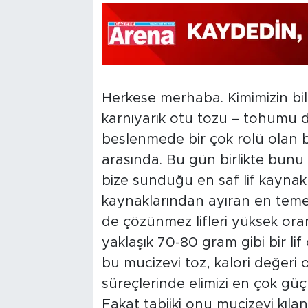
Herkese merhaba. Kimimizin bil
karnıyarık otu tozu – tohumu d
beslenmede bir çok rolü olan b
arasında. Bu gün birlikte bunu
bize sunduğu en saf lif kaynakla
kaynaklarından ayıran en tem
de çözünmez lifleri yüksek ora
yaklaşık 70-80 gram gibi bir lif 
bu mucizevi toz, kalori değeri 
süreçlerinde elimizi en çok güç
Fakat tabiiki onu mucizevi kıla