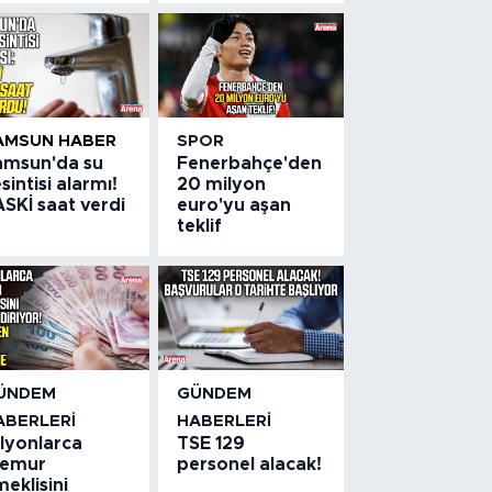
AMSUN HABER
SPOR
amsun'da su
Fenerbahçe'den
sintisi alarmı!
20 milyon
SKİ saat verdi
euro'yu aşan
teklif
ÜNDEM
GÜNDEM
ABERLERI
HABERLERI
ilyonlarca
TSE 129
emur
personel alacak!
eklisini