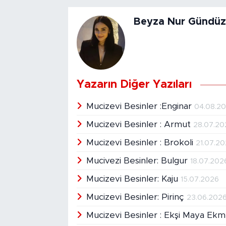
Beyza Nur Gündüz
Yazarın Diğer Yazıları
Mucizevi Besinler :Enginar
04.08.2
Mucizevi Besinler : Armut
28.07.20
Mucizevi Besinler : Brokoli
21.07.2
Mucivezi Besinler: Bulgur
18.07.202
Mucizevi Besinler: Kaju
15.07.2026
Mucizevi Besinler: Pirinç
23.06.202
Mucizevi Besinler : Ekşi Maya Ek