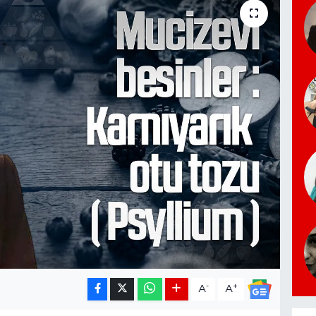
-
+
A
A