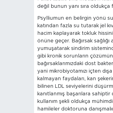
değil bunun yanı sıra oldukça f
Psylliumun en belirgin yönü suy
katından fazla su tutarak jel k
hacim kaplayarak tokluk hissini 
önüne geçer. Bağırsak sağlığı açı
yumuşatarak sindirim sisteminde
gibi kronik sorunların çözümün
bağırsaklarımızdaki dost bakteri
yani mikrobiyotamızı içten dışa 
kalmayan faydaları, kan şekeri
bilinen LDL seviyelerini düşür
kanıtlanmış başarılara sahiptir d
kullanım şekli oldukça mühimdi
hamileler doktoruna danışmalıd