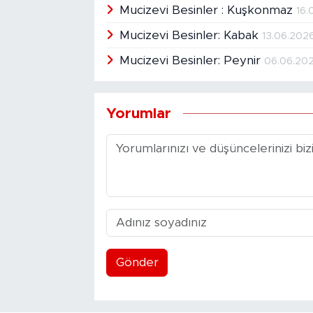
Mucizevi Besinler : Kuşkonmaz
16.
Mucizevi Besinler: Kabak
13.06.202
Mucizevi Besinler: Peynir
06.06.20
Yorumlar
Gönder