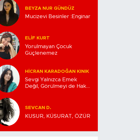
BEYZA NUR GÜNDÜZ
Mucizevi Besinler :Enginar
ELIF KURT
Yorulmayan Çocuk
Güçlenemez
HICRAN KARADOĞAN KINIK
Sevgi Yalnızca Emek
Değil, Görülmeyi de Hak
Eder..
SEVCAN D.
KUSUR, KÜSURAT, ÖZÜR