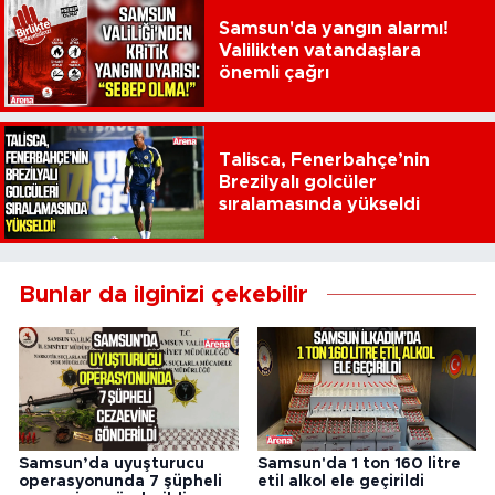
Samsun'da yangın alarmı!
Valilikten vatandaşlara
önemli çağrı
Talisca, Fenerbahçe’nin
Brezilyalı golcüler
sıralamasında yükseldi
Bunlar da ilginizi çekebilir
Samsun’da uyuşturucu
Samsun'da 1 ton 160 litre
operasyonunda 7 şüpheli
etil alkol ele geçirildi