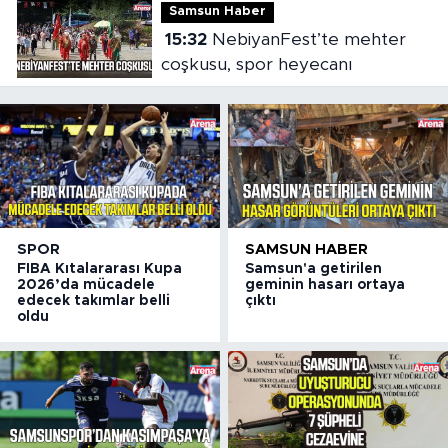
Samsun Haber
15:32
NebiyanFest’te mehter
coşkusu, spor heyecanı
SPOR
SAMSUN HABER
FIBA Kıtalararası Kupa
Samsun'a getirilen
2026’da mücadele
geminin hasarı ortaya
edecek takımlar belli
çıktı
oldu