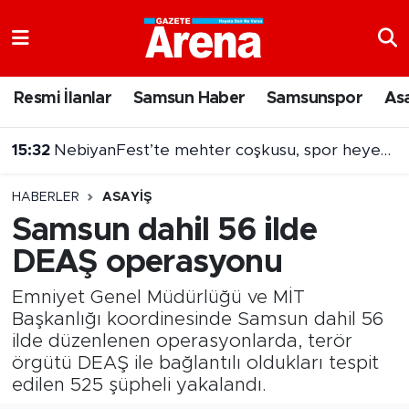
Nöbetçi Eczaneler
Resmi İlanlar
Samsun Haber
Samsunspor
As
Hava Durumu
15:32
NebiyanFest’te mehter coşkusu, spor heyecanı
Samsun Namaz Vakitleri
15:31
Dron saldırısına uğramıştı! Hasarlı Türk gemisi Samsun'a getirildi
HABERLER
ASAYIŞ
Trafik Durumu
Samsun dahil 56 ilde
DEAŞ operasyonu
Süper Lig Puan Durumu ve Fikstür
Emniyet Genel Müdürlüğü ve MİT
Tüm Manşetler
Başkanlığı koordinesinde Samsun dahil 56
ilde düzenlenen operasyonlarda, terör
Son Dakika Haberleri
örgütü DEAŞ ile bağlantılı oldukları tespit
edilen 525 şüpheli yakalandı.
Haber Arşivi