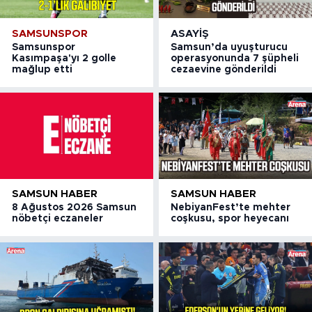
SAMSUNSPOR
ASAYIŞ
Samsunspor
Samsun’da uyuşturucu
Kasımpaşa'yı 2 golle
operasyonunda 7 şüpheli
mağlup etti
cezaevine gönderildi
SAMSUN HABER
SAMSUN HABER
8 Ağustos 2026 Samsun
NebiyanFest’te mehter
nöbetçi eczaneler
coşkusu, spor heyecanı