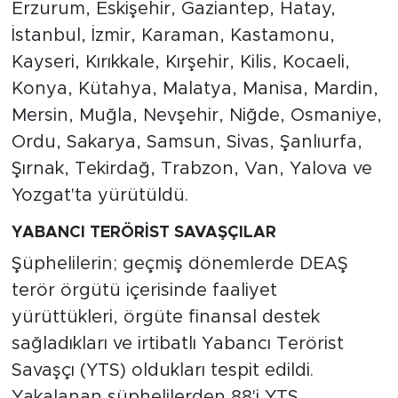
Erzurum, Eskişehir, Gaziantep, Hatay,
İstanbul, İzmir, Karaman, Kastamonu,
Kayseri, Kırıkkale, Kırşehir, Kilis, Kocaeli,
Konya, Kütahya, Malatya, Manisa, Mardin,
Mersin, Muğla, Nevşehir, Niğde, Osmaniye,
Ordu, Sakarya, Samsun, Sivas, Şanlıurfa,
Şırnak, Tekirdağ, Trabzon, Van, Yalova ve
Yozgat'ta yürütüldü.
YABANCI TERÖRİST SAVAŞÇILAR
Şüphelilerin; geçmiş dönemlerde DEAŞ
terör örgütü içerisinde faaliyet
yürüttükleri, örgüte finansal destek
sağladıkları ve irtibatlı Yabancı Terörist
Savaşçı (YTS) oldukları tespit edildi.
Yakalanan şüphelilerden 88'i YTS