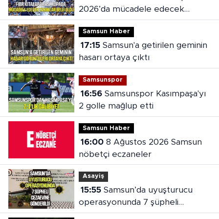
2026’da mücadele edecek
takımlar belli oldu
Samsun Haber
17:15
Samsun'a getirilen geminin
hasarı ortaya çıktı
Samsunspor
16:56
Samsunspor Kasımpaşa'yı
2 golle mağlup etti
Samsun Haber
16:00
8 Ağustos 2026 Samsun
nöbetçi eczaneler
Asayiş
15:55
Samsun’da uyuşturucu
operasyonunda 7 şüpheli
cezaevine gönderildi