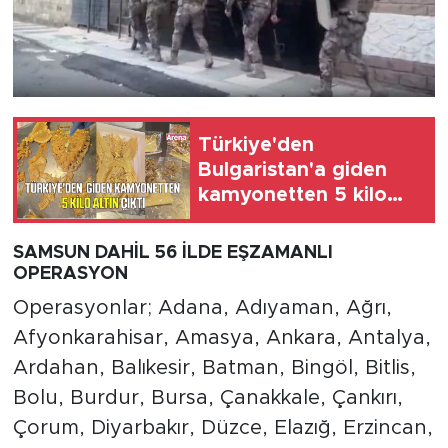
Türkiye'den
Bulgaristan'a giden
kamyonetten 5 kilo
altın çıktı
SAMSUN DAHİL 56 İLDE EŞZAMANLI
OPERASYON
Operasyonlar; Adana, Adıyaman, Ağrı,
Afyonkarahisar, Amasya, Ankara, Antalya,
Ardahan, Balıkesir, Batman, Bingöl, Bitlis,
Bolu, Burdur, Bursa, Çanakkale, Çankırı,
Çorum, Diyarbakır, Düzce, Elazığ, Erzincan,