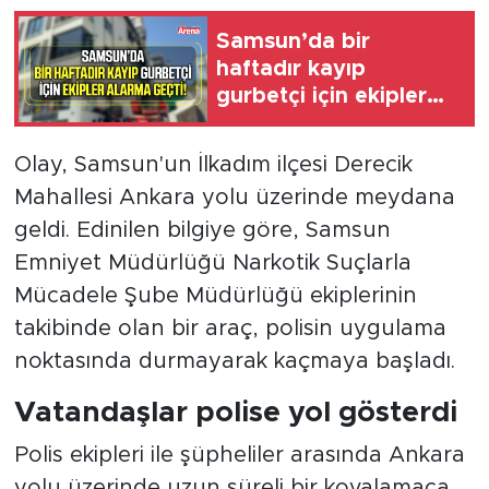
Samsun’da bir
haftadır kayıp
gurbetçi için ekipler
alarma geçti
Olay, Samsun'un İlkadım ilçesi Derecik
Mahallesi Ankara yolu üzerinde meydana
geldi. Edinilen bilgiye göre, Samsun
Emniyet Müdürlüğü Narkotik Suçlarla
Mücadele Şube Müdürlüğü ekiplerinin
takibinde olan bir araç, polisin uygulama
noktasında durmayarak kaçmaya başladı.
Vatandaşlar polise yol gösterdi
Polis ekipleri ile şüpheliler arasında Ankara
yolu üzerinde uzun süreli bir kovalamaca