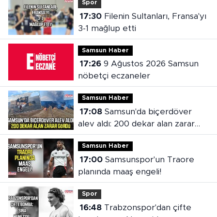
Spor
17:30
Filenin Sultanları, Fransa'yı
3-1 mağlup etti
Samsun Haber
17:26
9 Ağustos 2026 Samsun
nöbetçi eczaneler
Samsun Haber
17:08
Samsun'da biçerdöver
alev aldı: 200 dekar alan zarar
gördü
Samsun Haber
17:00
Samsunspor'un Traore
planında maaş engeli!
Spor
16:48
Trabzonspor'dan çifte