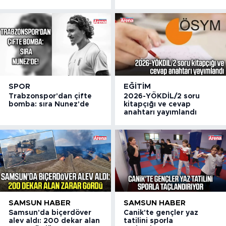
SPOR
EĞITIM
Trabzonspor'dan çifte
2026-YÖKDİL/2 soru
bomba: sıra Nunez'de
kitapçığı ve cevap
anahtarı yayımlandı
SAMSUN HABER
SAMSUN HABER
Samsun'da biçerdöver
Canik'te gençler yaz
alev aldı: 200 dekar alan
tatilini sporla