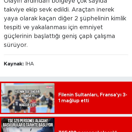
Olayın ardından bölgeye çok sayıda
takviye ekip sevk edildi. Araçtan inerek
yaya olarak kaçan diğer 2 şüphelinin kimlik
tespiti ve yakalanması için emniyet
güçlerinin başlattığı geniş çaplı çalışma
sürüyor.
Kaynak:
İHA
Filenin Sultanları, Fransa'yı 3-
1 mağlup etti