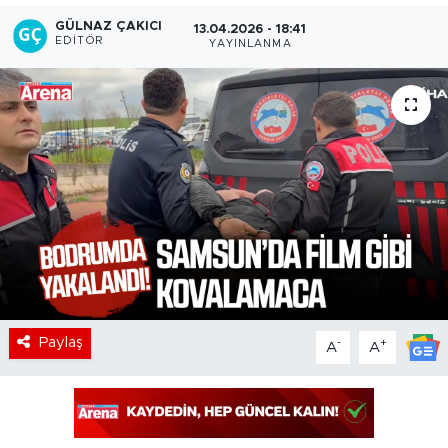
GÜLNAZ ÇAKICI
13.04.2026 - 18:41
EDITÖR
YAYINLANMA
Paylaş
-
+
A
A