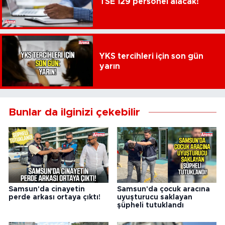
TSE 129 personel alacak!
YKS tercihleri için son gün
yarın
Bunlar da ilginizi çekebilir
Samsun'da cinayetin
Samsun'da çocuk aracına
perde arkası ortaya çıktı!
uyuşturucu saklayan
şüpheli tutuklandı