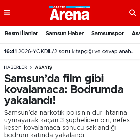
Nöbetçi Eczaneler
Resmi İlanlar
Samsun Haber
Samsunspor
As
Hava Durumu
16:41
2026-YÖKDİL/2 soru kitapçığı ve cevap anahtarı yayımlandı
Samsun Namaz Vakitleri
HABERLER
ASAYIŞ
Trafik Durumu
Samsun’da film gibi
kovalamaca: Bodrumda
Süper Lig Puan Durumu ve Fikstür
yakalandı!
Tüm Manşetler
Samsun’da narkotik polisinin dur ihtarına
Son Dakika Haberleri
uymayarak kaçan 3 şüpheliden biri, nefes
kesen kovalamaca sonucu saklandığı
bodrum katında yakalandı.
Haber Arşivi