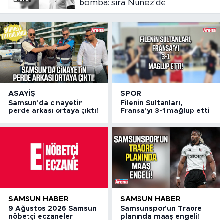
bomba: sıra Nunez'de
ASAYIŞ
SPOR
Samsun'da cinayetin
Filenin Sultanları,
perde arkası ortaya çıktı!
Fransa'yı 3-1 mağlup etti
SAMSUN HABER
SAMSUN HABER
9 Ağustos 2026 Samsun
Samsunspor'un Traore
nöbetçi eczaneler
planında maaş engeli!