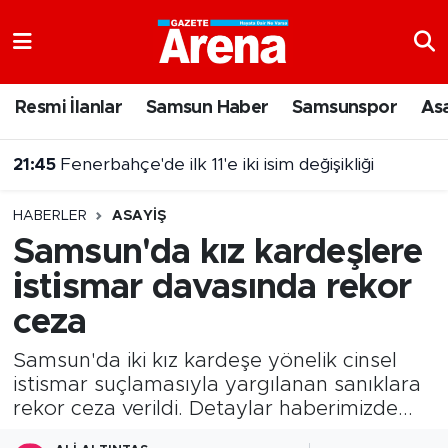
Nöbetçi Eczaneler
Resmi İlanlar
Samsun Haber
Samsunspor
As
Hava Durumu
21:35
5 Ağustos 2026 Çılgın Sayısal Loto sonuçları belli oldu
Samsun Namaz Vakitleri
HABERLER
ASAYIŞ
Trafik Durumu
Samsun'da kız kardeşlere
istismar davasında rekor
Süper Lig Puan Durumu ve Fikstür
ceza
Tüm Manşetler
Samsun'da iki kız kardeşe yönelik cinsel
Son Dakika Haberleri
istismar suçlamasıyla yargılanan sanıklara
rekor ceza verildi. Detaylar haberimizde...
Haber Arşivi