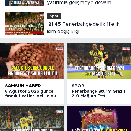
yatırımla gelişmeye devam
ediyor
Spor
21:45
Fenerbahçe'de ilk 11'e iki
isim değişikliği
SAMSUN HABER
SPOR
6 Ağustos 2026 güncel
Fenerbahçe Sturm Graz'ı
fındık fiyatları belli oldu
2-0 Mağlup Etti