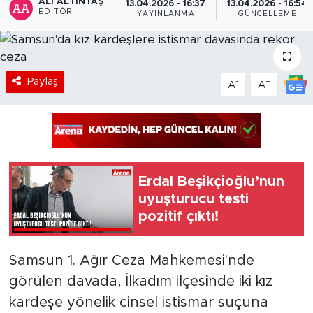
ALI ALTINTAŞ
13.04.2026 - 16:37
13.04.2026 - 16:54
EDITÖR
YAYINLANMA
GÜNCELLEME
Paylaş
-
+
A
A
Erdal Beşikçioğlu’nun
uyuşturucu testi
pozitif çıktı!
Samsun 1. Ağır Ceza Mahkemesi'nde
görülen davada, İlkadım ilçesinde iki kız
kardeşe yönelik cinsel istismar suçuna