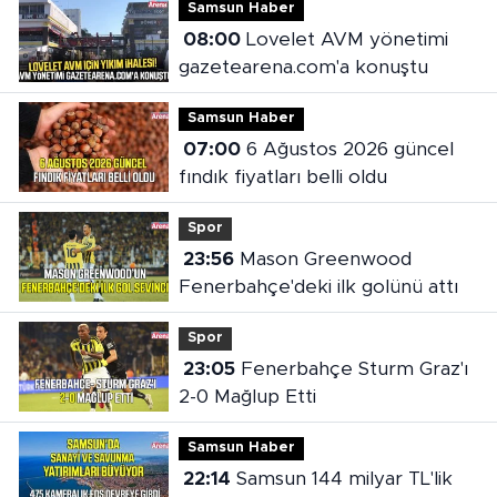
Samsun Haber
08:00
Lovelet AVM yönetimi
gazetearena.com'a konuştu
Samsun Haber
07:00
6 Ağustos 2026 güncel
fındık fiyatları belli oldu
Spor
23:56
Mason Greenwood
Fenerbahçe'deki ilk golünü attı
Spor
23:05
Fenerbahçe Sturm Graz'ı
2-0 Mağlup Etti
Samsun Haber
22:14
Samsun 144 milyar TL'lik