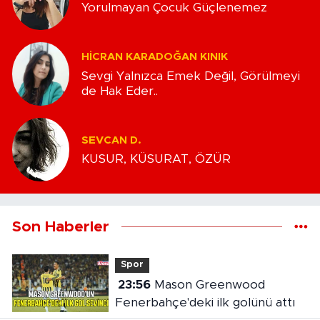
Yorulmayan Çocuk Güçlenemez
HICRAN KARADOĞAN KINIK
Sevgi Yalnızca Emek Değil, Görülmeyi
de Hak Eder..
SEVCAN D.
KUSUR, KÜSURAT, ÖZÜR
Son Haberler
Spor
23:56
Mason Greenwood
Fenerbahçe'deki ilk golünü attı