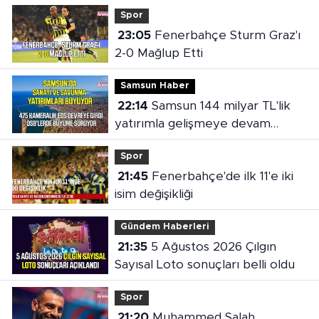
Spor
23:05
Fenerbahçe Sturm Graz'ı
2-0 Mağlup Etti
Samsun Haber
22:14
Samsun 144 milyar TL'lik
yatırımla gelişmeye devam
ediyor
Spor
21:45
Fenerbahçe'de ilk 11'e iki
isim değişikliği
Gündem Haberleri
21:35
5 Ağustos 2026 Çılgın
Sayısal Loto sonuçları belli oldu
Spor
21:20
Muhammed Salah