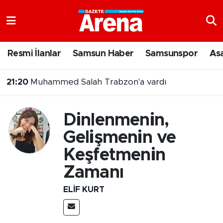
Nöbetçi Eczaneler
Resmi İlanlar
Samsun Haber
Samsunspor
As
Hava Durumu
21:20
Muhammed Salah Trabzon'a vardı
Samsun Namaz Vakitleri
20:43
Şehit Yakınları ve Gazilere Yönelik Kanun Teklifi Komisyonda
Trafik Durumu
Dinlenmenin,
Gelişmenin ve
Süper Lig Puan Durumu ve Fikstür
Keşfetmenin
Tüm Manşetler
Zamanı
Son Dakika Haberleri
ELIF KURT
Haber Arşivi