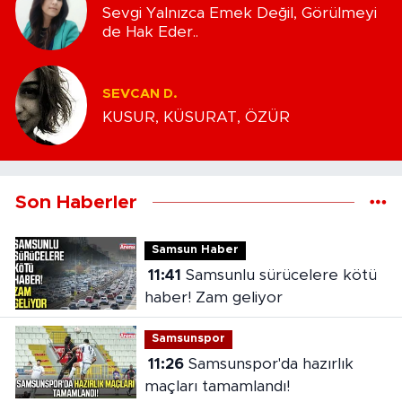
Sevgi Yalnızca Emek Değil, Görülmeyi
de Hak Eder..
SEVCAN D.
KUSUR, KÜSURAT, ÖZÜR
Son Haberler
Samsun Haber
11:41
Samsunlu sürücelere kötü
haber! Zam geliyor
Samsunspor
11:26
Samsunspor'da hazırlık
maçları tamamlandı!