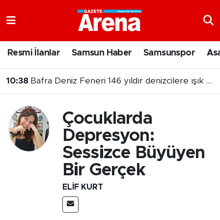
Nöbetçi Eczaneler
Resmi İlanlar
Samsun Haber
Samsunspor
As
Hava Durumu
10:37
Samsun'da fındık alarmı! Ağaçları içten içe kurutuyor
Samsun Namaz Vakitleri
Trafik Durumu
Çocuklarda
Depresyon:
Süper Lig Puan Durumu ve Fikstür
Sessizce Büyüyen
Tüm Manşetler
Bir Gerçek
Son Dakika Haberleri
ELIF KURT
Haber Arşivi