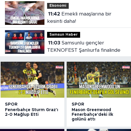
Ekonomi
11:42
Emekli maaşlarına bir
kesinti daha!
Samsun Haber
11:03
Samsunlu gençler
TEKNOFEST Şanlıurfa finalinde
SPOR
SPOR
Fenerbahçe Sturm Graz'ı
Mason Greenwood
2-0 Mağlup Etti
Fenerbahçe'deki ilk
golünü attı