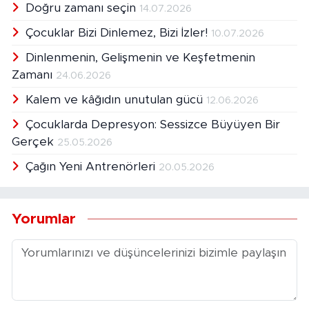
Doğru zamanı seçin
14.07.2026
Çocuklar Bizi Dinlemez, Bizi İzler!
10.07.2026
Dinlenmenin, Gelişmenin ve Keşfetmenin
Zamanı
24.06.2026
Kalem ve kâğıdın unutulan gücü
12.06.2026
Çocuklarda Depresyon: Sessizce Büyüyen Bir
Gerçek
25.05.2026
Çağın Yeni Antrenörleri
20.05.2026
Yorumlar