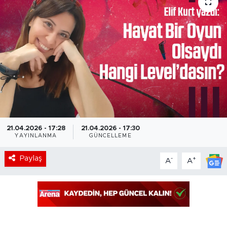
21.04.2026 - 17:28
21.04.2026 - 17:30
YAYINLANMA
GÜNCELLEME
Paylaş
-
+
A
A