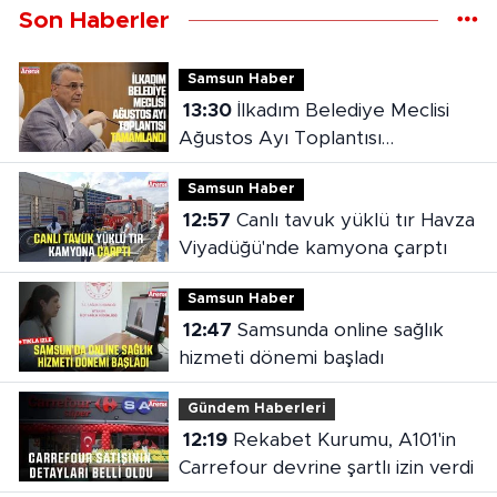
Son Haberler
Samsun Haber
13:30
İlkadım Belediye Meclisi
Ağustos Ayı Toplantısı
tamamlandı
Samsun Haber
12:57
Canlı tavuk yüklü tır Havza
Viyadüğü'nde kamyona çarptı
Samsun Haber
12:47
Samsunda online sağlık
hizmeti dönemi başladı
Gündem Haberleri
12:19
Rekabet Kurumu, A101'in
Carrefour devrine şartlı izin verdi