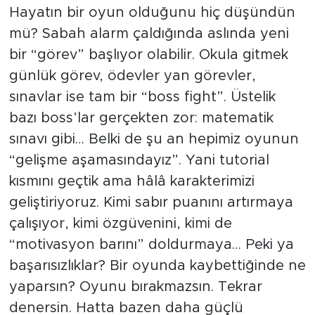
Hayatın bir oyun olduğunu hiç düşündün
mü? Sabah alarm çaldığında aslında yeni
bir “görev” başlıyor olabilir. Okula gitmek
günlük görev, ödevler yan görevler,
sınavlar ise tam bir “boss fight”. Üstelik
bazı boss’lar gerçekten zor: matematik
sınavı gibi… Belki de şu an hepimiz oyunun
“gelişme aşamasındayız”. Yani tutorial
kısmını geçtik ama hâlâ karakterimizi
geliştiriyoruz. Kimi sabır puanını artırmaya
çalışıyor, kimi özgüvenini, kimi de
“motivasyon barını” doldurmaya… Peki ya
başarısızlıklar? Bir oyunda kaybettiğinde ne
yaparsın? Oyunu bırakmazsın. Tekrar
denersin. Hatta bazen daha güçlü