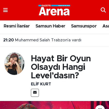
Nöbetçi Eczaneler
Resmi İlanlar
Samsun Haber
Samsunspor
As
Hava Durumu
21:20
Muhammed Salah Trabzon'a vardı
Samsun Namaz Vakitleri
Trafik Durumu
Hayat Bir Oyun
Olsaydı Hangi
Süper Lig Puan Durumu ve Fikstür
Level’dasın?
Tüm Manşetler
ELIF KURT
Son Dakika Haberleri
Haber Arşivi