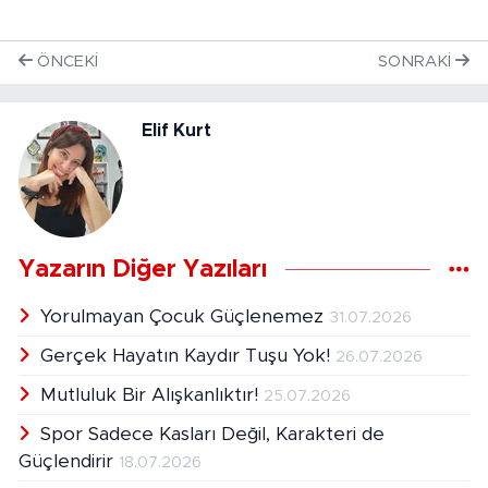
ÖNCEKI
SONRAKI
Elif Kurt
Yazarın Diğer Yazıları
Yorulmayan Çocuk Güçlenemez
31.07.2026
Gerçek Hayatın Kaydır Tuşu Yok!
26.07.2026
Mutluluk Bir Alışkanlıktır!
25.07.2026
Spor Sadece Kasları Değil, Karakteri de
Güçlendirir
18.07.2026