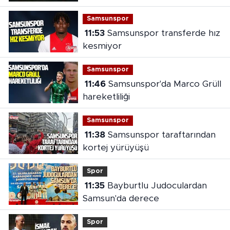
Samsunspor
11:53
Samsunspor transferde hız
kesmiyor
Samsunspor
11:46
Samsunspor'da Marco Grüll
hareketliliği
Samsunspor
11:38
Samsunspor taraftarından
kortej yürüyüşü
Spor
11:35
Bayburtlu Judoculardan
Samsun'da derece
Spor