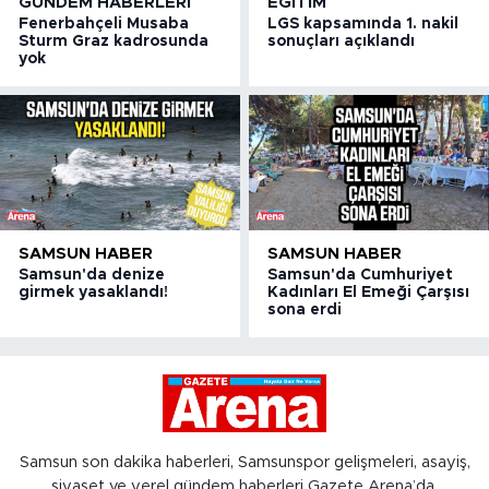
GÜNDEM HABERLERI
EĞITIM
Fenerbahçeli Musaba
LGS kapsamında 1. nakil
Sturm Graz kadrosunda
sonuçları açıklandı
yok
SAMSUN HABER
SAMSUN HABER
Samsun'da denize
Samsun'da Cumhuriyet
girmek yasaklandı!
Kadınları El Emeği Çarşısı
sona erdi
Samsun son dakika haberleri, Samsunspor gelişmeleri, asayiş,
siyaset ve yerel gündem haberleri Gazete Arena’da.