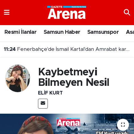
Nöbetçi Eczaneler
Resmi İlanlar
Samsun Haber
Samsunspor
As
Hava Durumu
11:24
Fenerbahçe'de İsmail Kartal'dan Amrabat kararı
Samsun Namaz Vakitleri
11:12
Fenerbahçeli Musaba Sturm Graz kadrosunda yok
Trafik Durumu
Kaybetmeyi
Bilmeyen Nesil
Süper Lig Puan Durumu ve Fikstür
ELIF KURT
Tüm Manşetler
Son Dakika Haberleri
Haber Arşivi