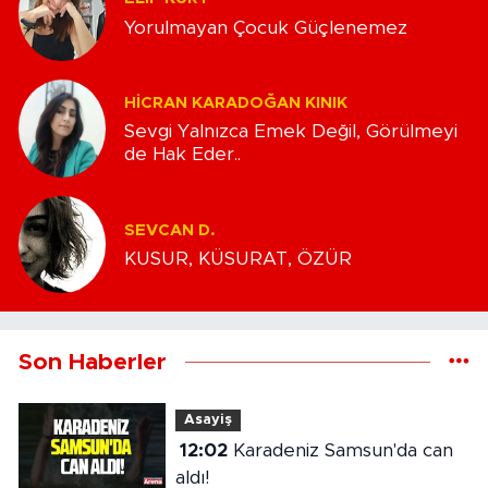
Yorulmayan Çocuk Güçlenemez
HICRAN KARADOĞAN KINIK
Sevgi Yalnızca Emek Değil, Görülmeyi
de Hak Eder..
SEVCAN D.
KUSUR, KÜSURAT, ÖZÜR
Son Haberler
Asayiş
12:02
Karadeniz Samsun'da can
aldı!