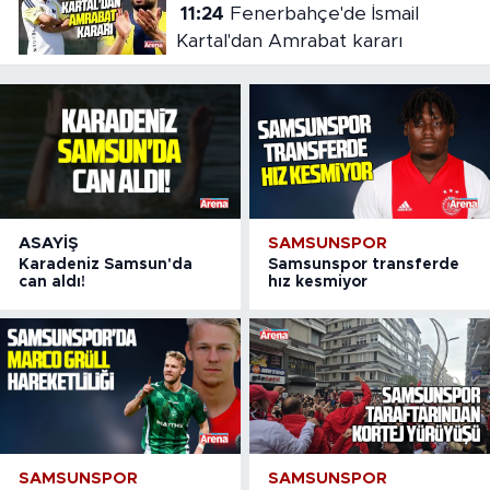
11:24
Fenerbahçe'de İsmail
Kartal'dan Amrabat kararı
ASAYIŞ
SAMSUNSPOR
Karadeniz Samsun'da
Samsunspor transferde
can aldı!
hız kesmiyor
SAMSUNSPOR
SAMSUNSPOR